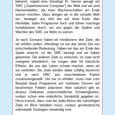
bekannt, regiert eine bösartige KI, besser gesagt ein
SMC („Supermassiver Computer“) die Welt und wir sind
Hackerrebellen, die ihren Machenschaften ein Ende
setzen möchten. Dazu dringen wir in die virtuelle Welt
ein, bewegen uns dort wie auf einer Karte über
Hexfelder, laden Programme hoch und führen mächtige
Installationen durch, um uns gegen die Späher und
Wächter des SMC zur Wehr zu setzen.
Je nach Szenario haben wir mindestens drei Ziele, die
wir erfüllen wollen. Allerdings ist nur das letzte Ziel von
entscheidender Bedeutung. Haben wir das am Ende des
Spiels erreicht, ist der SMC besiegt und wir haben
gewonnen. Die anderen Ziele zu erreichen, ist zwar nicht
zwingend erforderlich, sie sorgen aber für hässliche
Effekte, die uns das Leben schwer machen, wenn wir
sie verfehlen. Die Ziele werden dabei zufällig bestimmt
und je nach SMC aus verschiedenen Karten
zusammengestellt. Um sie zu erfüllen, muss man zum
Beispiel blaue Programme auf mehreren Servern auf
bestimmten Feldern platzieren. Aber natürlich gibt es
diverse Zielkarten unterschiedlicher Schwierigkeiten,
sodass schon eine ordentliche Variabilität gegeben ist.
Hinzu kommt, dass man bei jeder Aktion die zukünftigen
Ziele im Blick behalten muss, sodass grundsätzliche
individuelle Strategien notwendig sind.