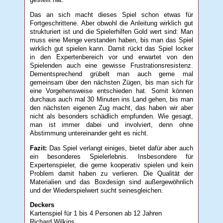
Das an sich macht dieses Spiel schon etwas für
Fortgeschrittene. Aber obwohl die Anleitung wirklich gut
strukturiert ist und die Spielerhilfen Gold wert sind: Man
muss eine Menge verstanden haben, bis man das Spiel
wirklich gut spielen kann. Damit rückt das Spiel locker
in den Expertenbereich vor und erwartet von den
Spielenden auch eine gewisse Frustrationsresistenz.
Dementsprechend grübelt man auch gerne mal
gemeinsam über den nächsten Zügen, bis man sich für
eine Vorgehensweise entschieden hat. Somit können
durchaus auch mal 30 Minuten ins Land gehen, bis man
den nächsten eigenen Zug macht, das haben wir aber
nicht als besonders schädlich empfunden. Wie gesagt,
man ist immer dabei und involviert, denn ohne
Abstimmung untereinander geht es nicht.
Fazit:
Das Spiel verlangt einiges, bietet dafür aber auch
ein besonderes Spielerlebnis. Insbesondere für
Expertenspieler, die gerne kooperativ spielen und kein
Problem damit haben zu verlieren. Die Qualität der
Materialien und das Boxdesign sind außergewöhnlich
und der Wiederspielwert sucht seinesgleichen.
Deckers
Kartenspiel für 1 bis 4 Personen ab 12 Jahren
Richard Wilkins