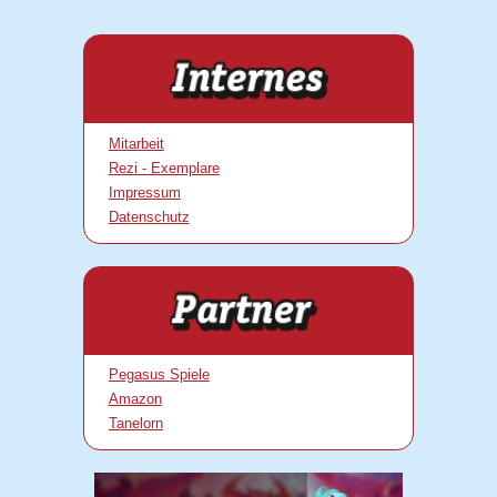
Mitarbeit
Rezi - Exemplare
Impressum
Datenschutz
Pegasus Spiele
Amazon
Tanelorn