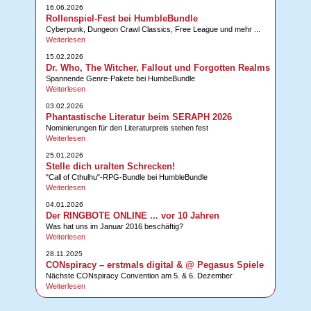
16.06.2026
Rollenspiel-Fest bei HumbleBundle
Cyberpunk, Dungeon Crawl Classics, Free League und mehr ...
Weiterlesen
15.02.2026
Dr. Who, The Witcher, Fallout und Forgotten Realms
Spannende Genre-Pakete bei HumbeBundle
Weiterlesen
03.02.2026
Phantastische Literatur beim SERAPH 2026
Nominierungen für den Literaturpreis stehen fest
Weiterlesen
25.01.2026
Stelle dich uralten Schrecken!
"Call of Cthulhu"-RPG-Bundle bei HumbleBundle
Weiterlesen
04.01.2026
Der RINGBOTE ONLINE ... vor 10 Jahren
Was hat uns im Januar 2016 beschäftig?
Weiterlesen
28.11.2025
CONspiracy – erstmals digital & @ Pegasus Spiele
Nächste CONspiracy Convention am 5. & 6. Dezember
Weiterlesen