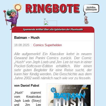
Batman – Hush
18.08.2025
Comics
Superhelden
Alle aufgemerkt! Ein Klassiker kehrt in neuem
Gewand bei Panini Comics zurück. Der Comic
„Hush“ von Jeph Loeb und Jim Lee ist nun in einer
Pocket-Softcover-Edition erhältlich. Wer einen
sehr guten Begleiter für eine Reise sucht, der
kann hier fündig werden. Die Geschichte aus dem
Jahre 2002 weiß nämlich nach wie vor zu fesseln.
von Daniel Pabst
„Hush“ stammt
vom Kreativduo
Jeph Loeb (Story)
und Jim Lee