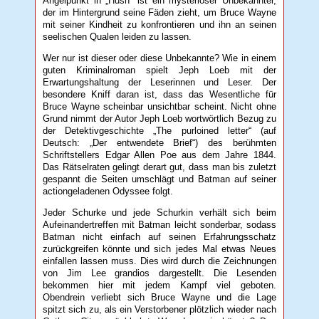
Angelpunkt in „Hush“ ist ein mysteriöser Unbekannter,
der im Hintergrund seine Fäden zieht, um Bruce Wayne
mit seiner Kindheit zu konfrontieren und ihn an seinen
seelischen Qualen leiden zu lassen.
Wer nur ist dieser oder diese Unbekannte? Wie in einem
guten Kriminalroman spielt Jeph Loeb mit der
Erwartungshaltung der Leserinnen und Leser. Der
besondere Kniff daran ist, dass das Wesentliche für
Bruce Wayne scheinbar unsichtbar scheint. Nicht ohne
Grund nimmt der Autor Jeph Loeb wortwörtlich Bezug zu
der Detektivgeschichte „The purloined letter“ (auf
Deutsch: „Der entwendete Brief“) des berühmten
Schriftstellers Edgar Allen Poe aus dem Jahre 1844.
Das Rätselraten gelingt derart gut, dass man bis zuletzt
gespannt die Seiten umschlägt und Batman auf seiner
actiongeladenen Odyssee folgt.
Jeder Schurke und jede Schurkin verhält sich beim
Aufeinandertreffen mit Batman leicht sonderbar, sodass
Batman nicht einfach auf seinen Erfahrungsschatz
zurückgreifen könnte und sich jedes Mal etwas Neues
einfallen lassen muss. Dies wird durch die Zeichnungen
von Jim Lee grandios dargestellt. Die Lesenden
bekommen hier mit jedem Kampf viel geboten.
Obendrein verliebt sich Bruce Wayne und die Lage
spitzt sich zu, als ein Verstorbener plötzlich wieder nach