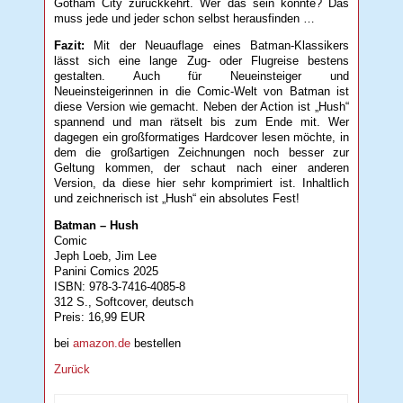
Gotham City zurückkehrt. Wer das sein könnte? Das
muss jede und jeder schon selbst herausfinden …
Fazit:
Mit der Neuauflage eines Batman-Klassikers
lässt sich eine lange Zug- oder Flugreise bestens
gestalten. Auch für Neueinsteiger und
Neueinsteigerinnen in die Comic-Welt von Batman ist
diese Version wie gemacht. Neben der Action ist „Hush“
spannend und man rätselt bis zum Ende mit. Wer
dagegen ein großformatiges Hardcover lesen möchte, in
dem die großartigen Zeichnungen noch besser zur
Geltung kommen, der schaut nach einer anderen
Version, da diese hier sehr komprimiert ist. Inhaltlich
und zeichnerisch ist „Hush“ ein absolutes Fest!
Batman – Hush
Comic
Jeph Loeb, Jim Lee
Panini Comics 2025
ISBN: 978-3-7416-4085-8
312 S., Softcover, deutsch
Preis: 16,99 EUR
bei
amazon.de
bestellen
Zurück