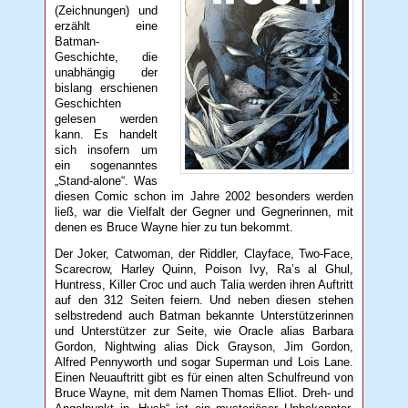
(Zeichnungen) und
erzählt eine
Batman-
Geschichte, die
unabhängig der
bislang erschienen
Geschichten
gelesen werden
kann. Es handelt
sich insofern um
ein sogenanntes
„Stand-alone“. Was
diesen Comic schon im Jahre 2002 besonders werden
ließ, war die Vielfalt der Gegner und Gegnerinnen, mit
denen es Bruce Wayne hier zu tun bekommt.
Der Joker, Catwoman, der Riddler, Clayface, Two-Face,
Scarecrow, Harley Quinn, Poison Ivy, Ra’s al Ghul,
Huntress, Killer Croc und auch Talia werden ihren Auftritt
auf den 312 Seiten feiern. Und neben diesen stehen
selbstredend auch Batman bekannte Unterstützerinnen
und Unterstützer zur Seite, wie Oracle alias Barbara
Gordon, Nightwing alias Dick Grayson, Jim Gordon,
Alfred Pennyworth und sogar Superman und Lois Lane.
Einen Neuauftritt gibt es für einen alten Schulfreund von
Bruce Wayne, mit dem Namen Thomas Elliot. Dreh- und