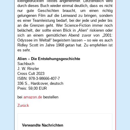
kleingedruckten Textes angenehmer. Letztendlich wird
durch dieses Buch wieder einmal deutlich, dass es nicht
nur gute Geschichten braucht, um einen richtig
gelungenen Film auf die Leinwand zu bringen, sondern
es einer Teamleistung bedarf, bei der jede und jeder bis
an die Grenzen geht. Wer Science-Fiction immer noch
belächelt, der sollte einen Blick in „Alien“ riskieren oder
sich an einem gemütlichen Abend zuvor von „2001:
Odyssee im Weltall“ begeistern lassen – so wie es auch
Ridley Scott im Jahre 1968 getan hat. Zu empfehlen ist
es sehr.
Alien – Die Entstehungsgeschichte
Sachbuch
J. W. Rinzler
Cross Cult 2023
ISBN: 978-3-98666-407-7
336 S., Hardcover, deutsch
Preis: 59,00 EUR
bei
amazon.de
bestellen
Zurück
Verwandte Nachrichten