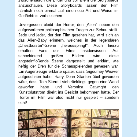
zwischendurch die Bilder und vor allem die Storyboards
anzuschauen. Diese Storyboards lassen den Film
nämlich noch einmal auf eine neue Art und Weise im
Gedächtnis vorbeiziehen.
Unvergessen bleibt der Horror, den „Alien“ neben den
aufgeworfenen philosophischen Fragen zur Schau stellt.
Jede und jeder, der den Film gesehen hat, wird sich an
das Alien-Baby erinnern, welches in der legendären
„Chestburster“-Szene „herausspringt“. Auch hierzu
erhalten Fans des Films Insiderwissen. Auf
schockierend großen Bildern wird diese
angsteinflößende Szene dargestellt und erklärt, wie
heftig der Dreh für die Schauspielenden gewesen war.
Ein Augenzeuge erklärte später, dass Sigourney Weaver
aufgeschrien habe, Harry Dean Stanton übel geworden
wäre, dass Tom Skerritt sich rücklings gegen eine Wand
geworfen habe und Veronica Catwright den
Kunstblutstrom direkt ins Gesicht bekommen hätte. Der
Horror im Film war also nicht nur gespielt – sondern
echt!