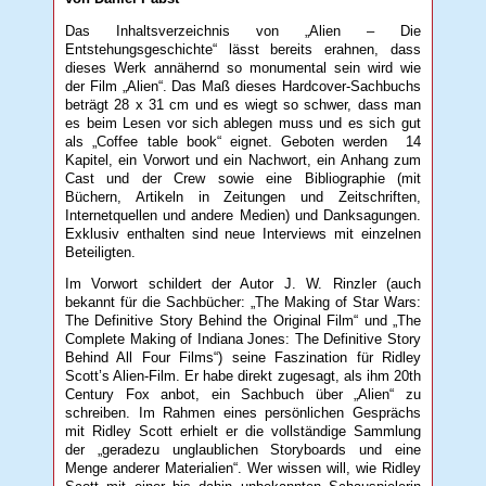
Das Inhaltsverzeichnis von „Alien – Die
Entstehungsgeschichte“ lässt bereits erahnen, dass
dieses Werk annähernd so monumental sein wird wie
der Film „Alien“. Das Maß dieses Hardcover-Sachbuchs
beträgt 28 x 31 cm und es wiegt so schwer, dass man
es beim Lesen vor sich ablegen muss und es sich gut
als „Coffee table book“ eignet. Geboten werden 14
Kapitel, ein Vorwort und ein Nachwort, ein Anhang zum
Cast und der Crew sowie eine Bibliographie (mit
Büchern, Artikeln in Zeitungen und Zeitschriften,
Internetquellen und andere Medien) und Danksagungen.
Exklusiv enthalten sind neue Interviews mit einzelnen
Beteiligten.
Im Vorwort schildert der Autor J. W. Rinzler (auch
bekannt für die Sachbücher: „The Making of Star Wars:
The Definitive Story Behind the Original Film“ und „The
Complete Making of Indiana Jones: The Definitive Story
Behind All Four Films“) seine Faszination für Ridley
Scott’s Alien-Film. Er habe direkt zugesagt, als ihm 20th
Century Fox anbot, ein Sachbuch über „Alien“ zu
schreiben. Im Rahmen eines persönlichen Gesprächs
mit Ridley Scott erhielt er die vollständige Sammlung
der „geradezu unglaublichen Storyboards und eine
Menge anderer Materialien“. Wer wissen will, wie Ridley