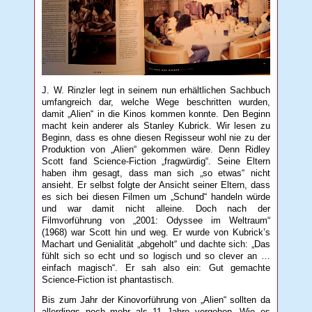
J. W. Rinzler legt in seinem nun erhältlichen Sachbuch
umfangreich dar, welche Wege beschritten wurden,
damit „Alien“ in die Kinos kommen konnte. Den Beginn
macht kein anderer als Stanley Kubrick. Wir lesen zu
Beginn, dass es ohne diesen Regisseur wohl nie zu der
Produktion von „Alien“ gekommen wäre. Denn Ridley
Scott fand Science-Fiction „fragwürdig“. Seine Eltern
haben ihm gesagt, dass man sich „so etwas“ nicht
ansieht. Er selbst folgte der Ansicht seiner Eltern, dass
es sich bei diesen Filmen um „Schund“ handeln würde
und war damit nicht alleine. Doch nach der
Filmvorführung von „2001: Odyssee im Weltraum“
(1968) war Scott hin und weg. Er wurde von Kubrick’s
Machart und Genialität „abgeholt“ und dachte sich: „Das
fühlt sich so echt und so logisch und so clever an …
einfach magisch“. Er sah also ein: Gut gemachte
Science-Fiction ist phantastisch.
Bis zum Jahr der Kinovorführung von „Alien“ sollten da
allerdings noch mehr als 11 Jahre vergehen. Wie es