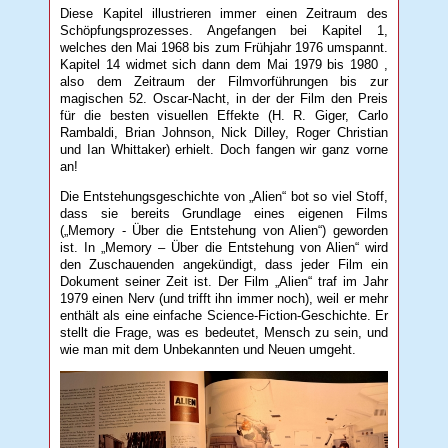
Diese Kapitel illustrieren immer einen Zeitraum des
Schöpfungsprozesses. Angefangen bei Kapitel 1,
welches den Mai 1968 bis zum Frühjahr 1976 umspannt.
Kapitel 14 widmet sich dann dem Mai 1979 bis 1980 ,
also dem Zeitraum der Filmvorführungen bis zur
magischen 52. Oscar-Nacht, in der der Film den Preis
für die besten visuellen Effekte (H. R. Giger, Carlo
Rambaldi, Brian Johnson, Nick Dilley, Roger Christian
und Ian Whittaker) erhielt. Doch fangen wir ganz vorne
an!
Die Entstehungsgeschichte von „Alien“ bot so viel Stoff,
dass sie bereits Grundlage eines eigenen Films
(„Memory - Über die Entstehung von Alien“) geworden
ist. In „Memory – Über die Entstehung von Alien“ wird
den Zuschauenden angekündigt, dass jeder Film ein
Dokument seiner Zeit ist. Der Film „Alien“ traf im Jahr
1979 einen Nerv (und trifft ihn immer noch), weil er mehr
enthält als eine einfache Science-Fiction-Geschichte. Er
stellt die Frage, was es bedeutet, Mensch zu sein, und
wie man mit dem Unbekannten und Neuen umgeht.