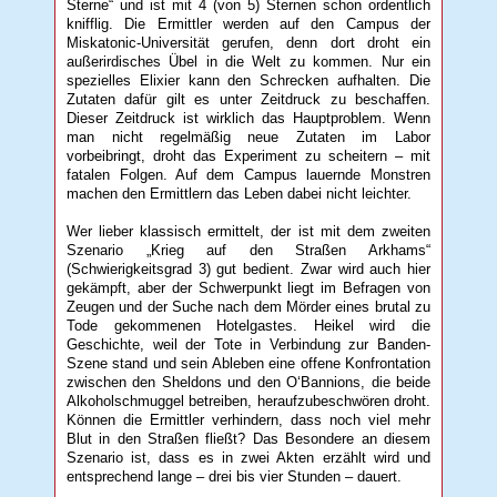
Sterne“ und ist mit 4 (von 5) Sternen schon ordentlich
knifflig. Die Ermittler werden auf den Campus der
Miskatonic-Universität gerufen, denn dort droht ein
außerirdisches Übel in die Welt zu kommen. Nur ein
spezielles Elixier kann den Schrecken aufhalten. Die
Zutaten dafür gilt es unter Zeitdruck zu beschaffen.
Dieser Zeitdruck ist wirklich das Hauptproblem. Wenn
man nicht regelmäßig neue Zutaten im Labor
vorbeibringt, droht das Experiment zu scheitern – mit
fatalen Folgen. Auf dem Campus lauernde Monstren
machen den Ermittlern das Leben dabei nicht leichter.
Wer lieber klassisch ermittelt, der ist mit dem zweiten
Szenario „Krieg auf den Straßen Arkhams“
(Schwierigkeitsgrad 3) gut bedient. Zwar wird auch hier
gekämpft, aber der Schwerpunkt liegt im Befragen von
Zeugen und der Suche nach dem Mörder eines brutal zu
Tode gekommenen Hotelgastes. Heikel wird die
Geschichte, weil der Tote in Verbindung zur Banden-
Szene stand und sein Ableben eine offene Konfrontation
zwischen den Sheldons und den O‘Bannions, die beide
Alkoholschmuggel betreiben, heraufzubeschwören droht.
Können die Ermittler verhindern, dass noch viel mehr
Blut in den Straßen fließt? Das Besondere an diesem
Szenario ist, dass es in zwei Akten erzählt wird und
entsprechend lange – drei bis vier Stunden – dauert.