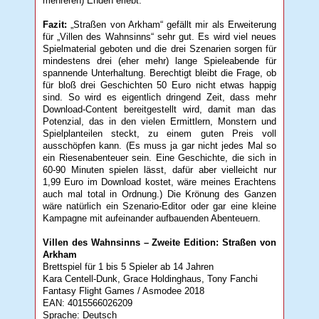
mehreren) Enden erlebt.
Fazit:
„Straßen von Arkham“ gefällt mir als Erweiterung
für „Villen des Wahnsinns“ sehr gut. Es wird viel neues
Spielmaterial geboten und die drei Szenarien sorgen für
mindestens drei (eher mehr) lange Spieleabende für
spannende Unterhaltung. Berechtigt bleibt die Frage, ob
für bloß drei Geschichten 50 Euro nicht etwas happig
sind. So wird es eigentlich dringend Zeit, dass mehr
Download-Content bereitgestellt wird, damit man das
Potenzial, das in den vielen Ermittlern, Monstern und
Spielplanteilen steckt, zu einem guten Preis voll
ausschöpfen kann. (Es muss ja gar nicht jedes Mal so
ein Riesenabenteuer sein. Eine Geschichte, die sich in
60-90 Minuten spielen lässt, dafür aber vielleicht nur
1,99 Euro im Download kostet, wäre meines Erachtens
auch mal total in Ordnung.) Die Krönung des Ganzen
wäre natürlich ein Szenario-Editor oder gar eine kleine
Kampagne mit aufeinander aufbauenden Abenteuern.
Villen des Wahnsinns – Zweite Edition: Straßen von
Arkham
Brettspiel für 1 bis 5 Spieler ab 14 Jahren
Kara Centell-Dunk, Grace Holdinghaus, Tony Fanchi
Fantasy Flight Games / Asmodee 2018
EAN: 4015566026209
Sprache: Deutsch