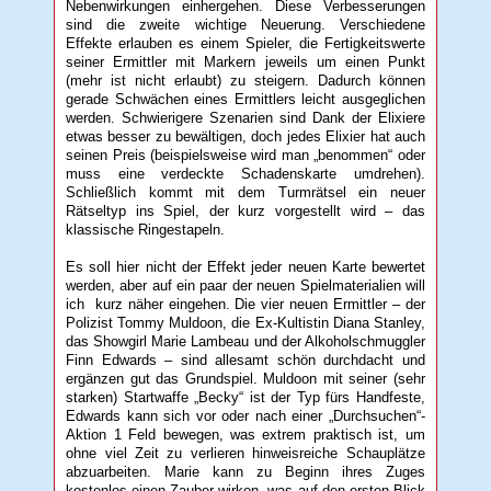
Nebenwirkungen einhergehen. Diese Verbesserungen
sind die zweite wichtige Neuerung. Verschiedene
Effekte erlauben es einem Spieler, die Fertigkeitswerte
seiner Ermittler mit Markern jeweils um einen Punkt
(mehr ist nicht erlaubt) zu steigern. Dadurch können
gerade Schwächen eines Ermittlers leicht ausgeglichen
werden. Schwierigere Szenarien sind Dank der Elixiere
etwas besser zu bewältigen, doch jedes Elixier hat auch
seinen Preis (beispielsweise wird man „benommen“ oder
muss eine verdeckte Schadenskarte umdrehen).
Schließlich kommt mit dem Turmrätsel ein neuer
Rätseltyp ins Spiel, der kurz vorgestellt wird – das
klassische Ringestapeln.
Es soll hier nicht der Effekt jeder neuen Karte bewertet
werden, aber auf ein paar der neuen Spielmaterialien will
ich kurz näher eingehen. Die vier neuen Ermittler – der
Polizist Tommy Muldoon, die Ex-Kultistin Diana Stanley,
das Showgirl Marie Lambeau und der Alkoholschmuggler
Finn Edwards – sind allesamt schön durchdacht und
ergänzen gut das Grundspiel. Muldoon mit seiner (sehr
starken) Startwaffe „Becky“ ist der Typ fürs Handfeste,
Edwards kann sich vor oder nach einer „Durchsuchen“-
Aktion 1 Feld bewegen, was extrem praktisch ist, um
ohne viel Zeit zu verlieren hinweisreiche Schauplätze
abzuarbeiten. Marie kann zu Beginn ihres Zuges
kostenlos einen Zauber wirken, was auf den ersten Blick