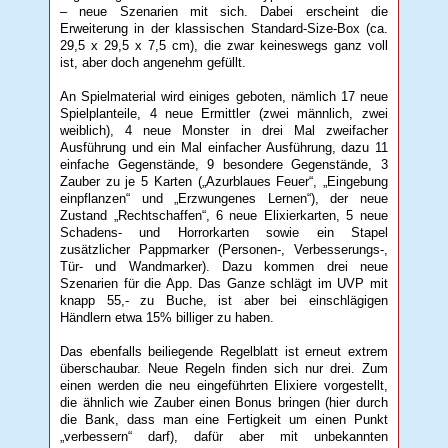
– neue Szenarien mit sich. Dabei erscheint die
Erweiterung in der klassischen Standard-Size-Box (ca.
29,5 x 29,5 x 7,5 cm), die zwar keineswegs ganz voll
ist, aber doch angenehm gefüllt.
An Spielmaterial wird einiges geboten, nämlich 17 neue
Spielplanteile, 4 neue Ermittler (zwei männlich, zwei
weiblich), 4 neue Monster in drei Mal zweifacher
Ausführung und ein Mal einfacher Ausführung, dazu 11
einfache Gegenstände, 9 besondere Gegenstände, 3
Zauber zu je 5 Karten („Azurblaues Feuer“, „Eingebung
einpflanzen“ und „Erzwungenes Lernen“), der neue
Zustand „Rechtschaffen“, 6 neue Elixierkarten, 5 neue
Schadens- und Horrorkarten sowie ein Stapel
zusätzlicher Pappmarker (Personen-, Verbesserungs-,
Tür- und Wandmarker). Dazu kommen drei neue
Szenarien für die App. Das Ganze schlägt im UVP mit
knapp 55,- zu Buche, ist aber bei einschlägigen
Händlern etwa 15% billiger zu haben.
Das ebenfalls beiliegende Regelblatt ist erneut extrem
überschaubar. Neue Regeln finden sich nur drei. Zum
einen werden die neu eingeführten Elixiere vorgestellt,
die ähnlich wie Zauber einen Bonus bringen (hier durch
die Bank, dass man eine Fertigkeit um einen Punkt
„verbessern“ darf), dafür aber mit unbekannten