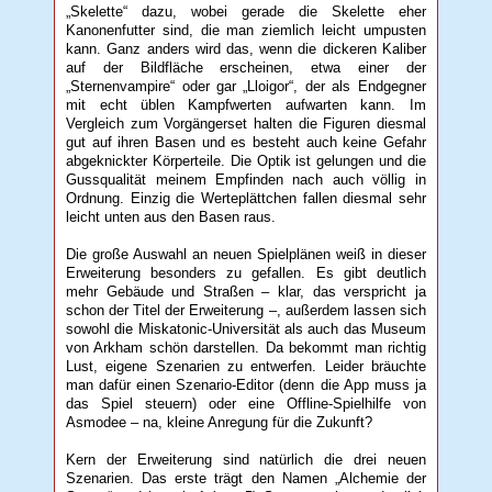
„Skelette“ dazu, wobei gerade die Skelette eher
Kanonenfutter sind, die man ziemlich leicht umpusten
kann. Ganz anders wird das, wenn die dickeren Kaliber
auf der Bildfläche erscheinen, etwa einer der
„Sternenvampire“ oder gar „Lloigor“, der als Endgegner
mit echt üblen Kampfwerten aufwarten kann. Im
Vergleich zum Vorgängerset halten die Figuren diesmal
gut auf ihren Basen und es besteht auch keine Gefahr
abgeknickter Körperteile. Die Optik ist gelungen und die
Gussqualität meinem Empfinden nach auch völlig in
Ordnung. Einzig die Werteplättchen fallen diesmal sehr
leicht unten aus den Basen raus.
Die große Auswahl an neuen Spielplänen weiß in dieser
Erweiterung besonders zu gefallen. Es gibt deutlich
mehr Gebäude und Straßen – klar, das verspricht ja
schon der Titel der Erweiterung –, außerdem lassen sich
sowohl die Miskatonic-Universität als auch das Museum
von Arkham schön darstellen. Da bekommt man richtig
Lust, eigene Szenarien zu entwerfen. Leider bräuchte
man dafür einen Szenario-Editor (denn die App muss ja
das Spiel steuern) oder eine Offline-Spielhilfe von
Asmodee – na, kleine Anregung für die Zukunft?
Kern der Erweiterung sind natürlich die drei neuen
Szenarien. Das erste trägt den Namen „Alchemie der