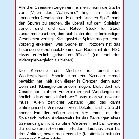
Alle drei Szenarien zeigen einmal mehr, worin die Stärke
von „Villen des Wahnsinns“ liegt: im Erzählen
spannender Geschichten. Es macht wirklich Spaß, nach
den Spuren zu suchen, die überall auf dem Spielplan
verteilt sind, und das Rätsel Stück für Stück
zusammenzusetzen, das sich hinter dem offenkundigen
Geschehen verbirgt. Klar, gewiefte Spieler mögen schon
vorzeitig erkennen, was Sache ist. Trotzdem hat das
Erkunden der Schauplätze und das Reden mit den NSC
etwas erfreulich „adventuremäßiges“ (um mal den
Videospielvergleich zu ziehen).
Die Kehrseite der Medaille ist erneut die
Wiederspielwert. Sobald man ein Szenario einmal
bewältigt hat, hält sich dieser in Grenzen, denn auch
wenn sich Kleinigkeiten ändern mögen, bleibt doch die
Geschichte in ihren Erzähltexten und Wendungen so
ähnlich, dass man einfach weiß, was man wo erwarten
muss. Allein zeitlicher Abstand (und das damit
einhergehende Vergessen von Details) und vielleicht
andere Ermittler mögen einen hier erneut an den
Spieltisch locken. Andererseits ist das Bewältigen eines
Szenarios gar nicht so ohne Weiteres machbar. Gerade
die schwereren Szenarien erfordern durchaus zwei bis
drei Anläufe, bevor man eins der (tatsächlich mitunter