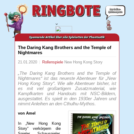
The Daring Kang Brothers and the Temple of
Nightmares
21.01.2020
Rollenspiele
New Hong Kong Story
„The Daring Kang Brothers and the Temple of
Nightmares“ ist das neueste Abenteuer für „New
Hong Kong Story“. Wie alle Abenteuer bisher, ist
es mit viel großartigem Zusatzmaterial, wie
Kampfkarten und Handouts mit NSC-Bildern,
ausgestattet. Es spielt in den 1930er Jahren und
nimmt Anleihen an den Cthulhu-Mythos.
von Amel
In „New Hong Kong
Story“ verkörpern die
Spieler Schauspieler,