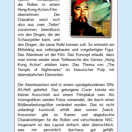
die Rollen in einem
Hong-Kong-Action-Film
übernehmen. Der
Charakter setzt sich
also aus zwei „Teilen“
zusammen, beeinflusst
von den Dingen, die der
Schauspieler kann, und
den Dingen, die seine Rolle können soll. So entsteht ein
Mittelding aus selbstgebauter und vorgefertigter Figur.
Das Abenteuer ist der Film. Das Konzept erlaubt, dass
man immer wieder neue Teilbereiche des Genres „Hong
Kong Action“ erleben kann. Das Thema von „The
Temple of Nightmares“ ist klassischer Pulp mit
übernatürlichen Elementen.
Der Abenteuertext wird in einem spiralgebundenen DIN-
A5-Heft geliefert. Das gelungene Cover könnte ein
kleiner Ausschnitt aus einem Filmplakat sein. Als
Innengrafiken werden Fotos verwendet, die durch einen
Bildbearbeitungsfilter verändert wurden. Das ist nicht
unbedingt kunstvoll, erfüllt aber seinen Zweck.
Ansonsten gibt es Karten und abgedruckte
Charakterbögen für die Rollen und verschiedene NSC.
Insgesamt ist das Layout einfach, aber übersichtlich,
was mir persönlich durchaus gut gefällt.