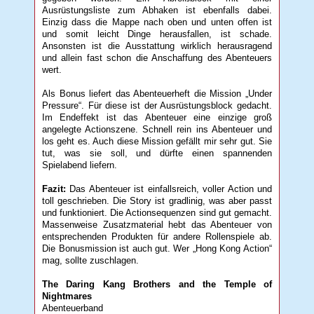
Ausrüstungsliste zum Abhaken ist ebenfalls dabei.
Einzig dass die Mappe nach oben und unten offen ist
und somit leicht Dinge herausfallen, ist schade.
Ansonsten ist die Ausstattung wirklich herausragend
und allein fast schon die Anschaffung des Abenteuers
wert.
Als Bonus liefert das Abenteuerheft die Mission „Under
Pressure“. Für diese ist der Ausrüstungsblock gedacht.
Im Endeffekt ist das Abenteuer eine einzige groß
angelegte Actionszene. Schnell rein ins Abenteuer und
los geht es. Auch diese Mission gefällt mir sehr gut. Sie
tut, was sie soll, und dürfte einen spannenden
Spielabend liefern.
Fazit:
Das Abenteuer ist einfallsreich, voller Action und
toll geschrieben. Die Story ist gradlinig, was aber passt
und funktioniert. Die Actionsequenzen sind gut gemacht.
Massenweise Zusatzmaterial hebt das Abenteuer von
entsprechenden Produkten für andere Rollenspiele ab.
Die Bonusmission ist auch gut. Wer „Hong Kong Action“
mag, sollte zuschlagen.
The Daring Kang Brothers and the Temple of
Nightmares
Abenteuerband