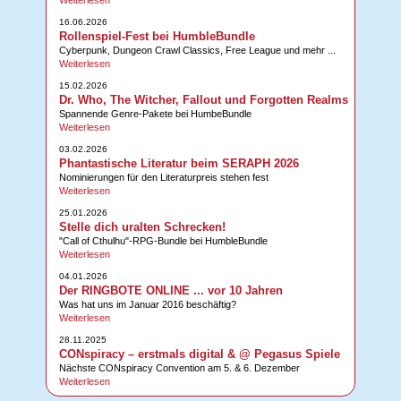
Weiterlesen
16.06.2026
Rollenspiel-Fest bei HumbleBundle
Cyberpunk, Dungeon Crawl Classics, Free League und mehr ...
Weiterlesen
15.02.2026
Dr. Who, The Witcher, Fallout und Forgotten Realms
Spannende Genre-Pakete bei HumbeBundle
Weiterlesen
03.02.2026
Phantastische Literatur beim SERAPH 2026
Nominierungen für den Literaturpreis stehen fest
Weiterlesen
25.01.2026
Stelle dich uralten Schrecken!
"Call of Cthulhu"-RPG-Bundle bei HumbleBundle
Weiterlesen
04.01.2026
Der RINGBOTE ONLINE ... vor 10 Jahren
Was hat uns im Januar 2016 beschäftig?
Weiterlesen
28.11.2025
CONspiracy – erstmals digital & @ Pegasus Spiele
Nächste CONspiracy Convention am 5. & 6. Dezember
Weiterlesen