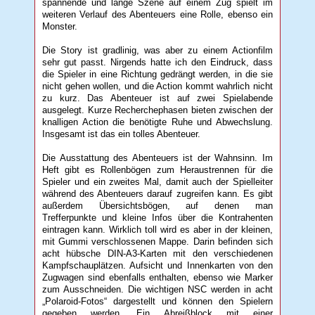
spannende und lange Szene auf einem Zug spielt im
weiteren Verlauf des Abenteuers eine Rolle, ebenso ein
Monster.
Die Story ist gradlinig, was aber zu einem Actionfilm
sehr gut passt. Nirgends hatte ich den Eindruck, dass
die Spieler in eine Richtung gedrängt werden, in die sie
nicht gehen wollen, und die Action kommt wahrlich nicht
zu kurz. Das Abenteuer ist auf zwei Spielabende
ausgelegt. Kurze Recherchephasen bieten zwischen der
knalligen Action die benötigte Ruhe und Abwechslung.
Insgesamt ist das ein tolles Abenteuer.
Die Ausstattung des Abenteuers ist der Wahnsinn. Im
Heft gibt es Rollenbögen zum Heraustrennen für die
Spieler und ein zweites Mal, damit auch der Spielleiter
während des Abenteuers darauf zugreifen kann. Es gibt
außerdem Übersichtsbögen, auf denen man
Trefferpunkte und kleine Infos über die Kontrahenten
eintragen kann. Wirklich toll wird es aber in der kleinen,
mit Gummi verschlossenen Mappe. Darin befinden sich
acht hübsche DIN-A3-Karten mit den verschiedenen
Kampfschauplätzen. Aufsicht und Innenkarten von den
Zugwagen sind ebenfalls enthalten, ebenso wie Marker
zum Ausschneiden. Die wichtigen NSC werden in acht
„Polaroid-Fotos“ dargestellt und können den Spielern
gegeben werden. Ein Abreißblock mit einer