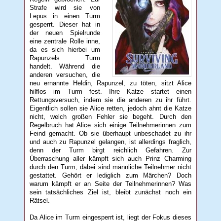
Strafe wird sie von
Lepus in einen Turm
gesperrt. Dieser hat in
der neuen Spielrunde
eine zentrale Rolle inne,
da es sich hierbei um
Rapunzels Turm
handelt. Während die
anderen versuchen, die
neu ernannte Heldin, Rapunzel, zu töten, sitzt Alice
hilflos im Turm fest. Ihre Katze startet einen
Rettungsversuch, indem sie die anderen zu ihr führt.
Eigentlich sollen sie Alice retten, jedoch ahnt die Katze
nicht, welch großen Fehler sie begeht. Durch den
Regelbruch hat Alice sich einige Teilnehmerinnen zum
Feind gemacht. Ob sie überhaupt unbeschadet zu ihr
und auch zu Rapunzel gelangen, ist allerdings fraglich,
denn der Turm birgt reichlich Gefahren. Zur
Überraschung aller kämpft sich auch Prinz Charming
durch den Turm, dabei sind männliche Teilnehmer nicht
gestattet. Gehört er lediglich zum Märchen? Doch
warum kämpft er an Seite der Teilnehmerinnen? Was
sein tatsächliches Ziel ist, bleibt zunächst noch ein
Rätsel.
Da Alice im Turm eingesperrt ist, liegt der Fokus dieses