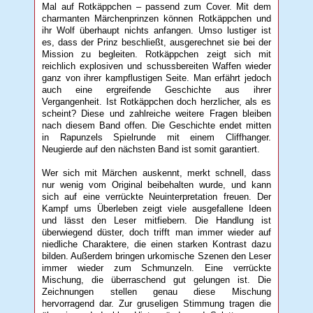
Mal auf Rotkäppchen – passend zum Cover. Mit dem
charmanten Märchenprinzen können Rotkäppchen und
ihr Wolf überhaupt nichts anfangen. Umso lustiger ist
es, dass der Prinz beschließt, ausgerechnet sie bei der
Mission zu begleiten. Rotkäppchen zeigt sich mit
reichlich explosiven und schussbereiten Waffen wieder
ganz von ihrer kampflustigen Seite. Man erfährt jedoch
auch eine ergreifende Geschichte aus ihrer
Vergangenheit. Ist Rotkäppchen doch herzlicher, als es
scheint? Diese und zahlreiche weitere Fragen bleiben
nach diesem Band offen. Die Geschichte endet mitten
in Rapunzels Spielrunde mit einem Cliffhanger.
Neugierde auf den nächsten Band ist somit garantiert.
Wer sich mit Märchen auskennt, merkt schnell, dass
nur wenig vom Original beibehalten wurde, und kann
sich auf eine verrückte Neuinterpretation freuen. Der
Kampf ums Überleben zeigt viele ausgefallene Ideen
und lässt den Leser mitfiebern. Die Handlung ist
überwiegend düster, doch trifft man immer wieder auf
niedliche Charaktere, die einen starken Kontrast dazu
bilden. Außerdem bringen urkomische Szenen den Leser
immer wieder zum Schmunzeln. Eine verrückte
Mischung, die überraschend gut gelungen ist. Die
Zeichnungen stellen genau diese Mischung
hervorragend dar. Zur gruseligen Stimmung tragen die