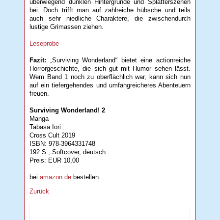
überwiegend dunklen Hintergründe und Splatterszenen
bei. Doch trifft man auf zahlreiche hübsche und teils
auch sehr niedliche Charaktere, die zwischendurch
lustige Grimassen ziehen.
Leseprobe
Fazit:
„Surviving Wonderland“ bietet eine actionreiche
Horrorgeschichte, die sich gut mit Humor sehen lässt.
Wem Band 1 noch zu oberflächlich war, kann sich nun
auf ein tiefergehendes und umfangreicheres Abenteuern
freuen.
Surviving Wonderland! 2
Manga
Tabasa Iori
Cross Cult 2019
ISBN: 978-3964331748
192 S., Softcover, deutsch
Preis: EUR 10,00
bei
amazon.de
bestellen
Zurück