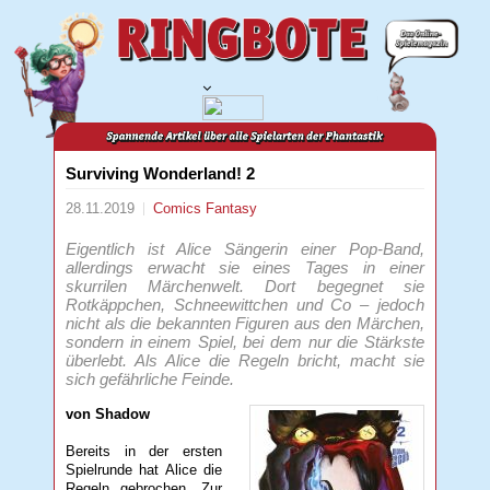
Surviving Wonderland! 2
28.11.2019
Comics
Fantasy
Eigentlich ist Alice Sängerin einer Pop-Band,
allerdings erwacht sie eines Tages in einer
skurrilen Märchenwelt. Dort begegnet sie
Rotkäppchen, Schneewittchen und Co – jedoch
nicht als die bekannten Figuren aus den Märchen,
sondern in einem Spiel, bei dem nur die Stärkste
überlebt. Als Alice die Regeln bricht, macht sie
sich gefährliche Feinde.
von Shadow
Bereits in der ersten
Spielrunde hat Alice die
Regeln gebrochen. Zur