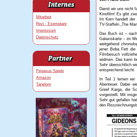
Damit wir uns nicht 
Kinofilm! Es gibt zw
Mitarbeit
Im Kern handelt der 
Rezi - Exemplare
TV-Staffeln „The Mand
Impressum
Das Buch ist – nach
Datenschutz
Galaxiskarte – im Wes
weitgehend chronolo
jener Boba Fett di
Filmbesuch vollziehe
widmen. Das kann bei
Sehr übersichtlich wi
entsprechend leicht.
Pegasus Spiele
Amazon
In Teil 1 lernen wi
Abenteuer. Dabei w
Tanelorn
Greef Karga, die S
vorgestellt. Mit ins
Sehr gut gefallen ha
den Risszeichnungsb