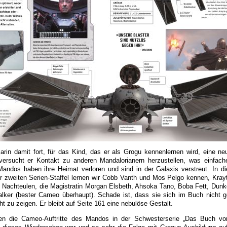
Djarin damit fort, für das Kind, das er als Grogu kennenlernen wird, eine n
g versucht er Kontakt zu anderen Mandalorianern herzustellen, was einfach
Mandos haben ihre Heimat verloren und sind in der Galaxis verstreut. In d
ur zweiten Serien-Staffel lernen wir Cobb Vanth und Mos Pelgo kennen, Kray
 Nachteulen, die Magistratin Morgan Elsbeth, Ahsoka Tano, Boba Fett, Dunke
alker (bester Cameo überhaupt). Schade ist, dass sie sich im Buch nicht g
cht zu zeigen. Er bleibt auf Seite 161 eine nebulöse Gestalt.
en die Cameo-Auftritte des Mandos in der Schwesterserie „Das Buch vo