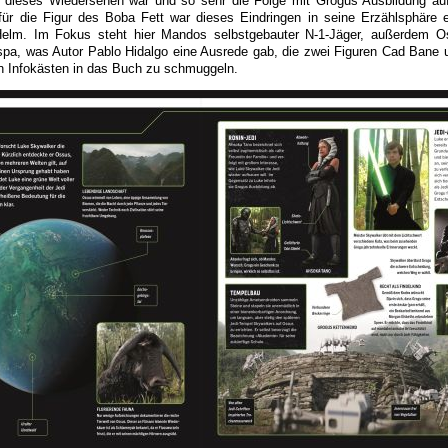
 dieses Wiedersehen war und so sehr die Folge mit Grogus Ausbildung a
für die Figur des Boba Fett war dieses Eindringen in seine Erzählsphäre e
elm. Im Fokus steht hier Mandos selbstgebauter N-1-Jäger, außerdem O
pa, was Autor Pablo Hidalgo eine Ausrede gab, die zwei Figuren Cad Bane 
n Infokästen in das Buch zu schmuggeln.