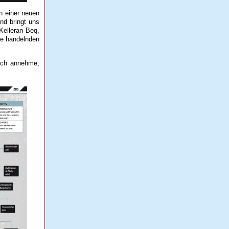
h einer neuen
nd bringt uns
Kelleran Beq,
Die handelnden
ich annehme,