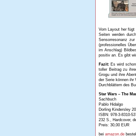
Vom Layout her fügt s
Seiten werden durch
Sensorresonanz zur 
(professionelles Über
im Anschlag) Bildbe
positiv an. Es gibt w
Fazit:
Es wird schon 
toller Beitrag zu ih
Grogu und ihre Abent
der Serie können ihr 
Durchblättern des Bu
Star Wars – The Man
Sachbuch
Pablo Hidalgo
Dorling Kindersley 2
ISBN: 978-3-8310-53
232 S., Hardcover, d
Preis: 30,00 EUR
bei
amazon.de
bestel