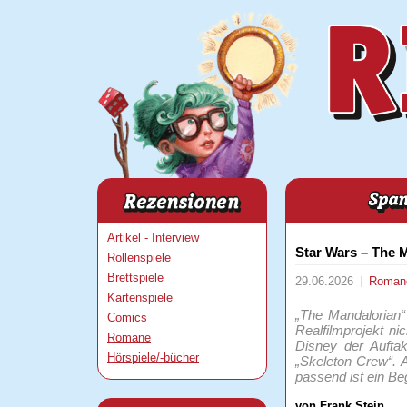
Artikel - Interview
Star Wars – The M
Rollenspiele
Brettspiele
29.06.2026
Roma
Kartenspiele
„The Mandalorian“
Comics
Realfilmprojekt ni
Romane
Disney der Auftak
Hörspiele/-bücher
„Skeleton Crew“. A
passend ist ein Be
von Frank Stein