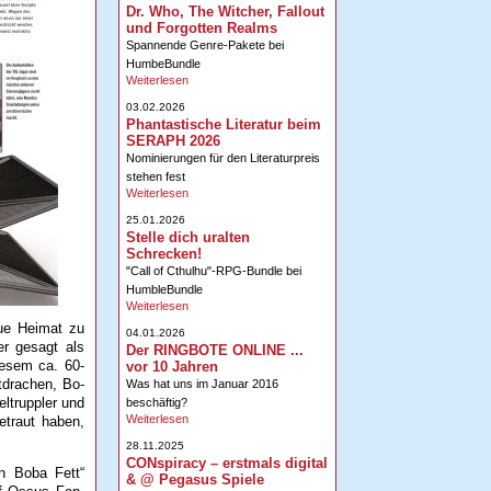
Dr. Who, The Witcher, Fallout
und Forgotten Realms
Spannende Genre-Pakete bei
HumbeBundle
Weiterlesen
03.02.2026
Phantastische Literatur beim
SERAPH 2026
Nominierungen für den Literaturpreis
stehen fest
Weiterlesen
25.01.2026
Stelle dich uralten
Schrecken!
"Call of Cthulhu"-RPG-Bundle bei
HumbleBundle
Weiterlesen
eue Heimat zu
04.01.2026
er gesagt als
Der RINGBOTE ONLINE ...
iesem ca. 60-
vor 10 Jahren
tdrachen, Bo-
Was hat uns im Januar 2016
ltruppler und
beschäftig?
Weiterlesen
etraut haben,
28.11.2025
CONspiracy – erstmals digital
n Boba Fett“
& @ Pegasus Spiele