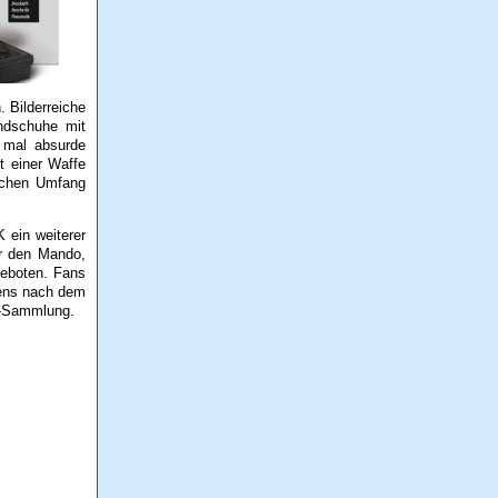
. Bilderreiche
andschuhe mit
d mal absurde
it einer Waffe
lichen Umfang
 ein weiterer
er den Mando,
geboten. Fans
stens nach dem
an-Sammlung.