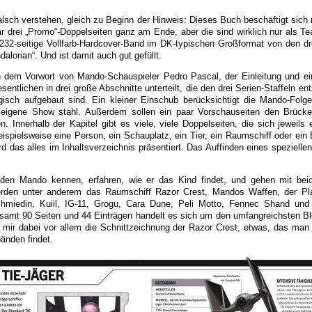
falsch verstehen, gleich zu Beginn der Hinweis: Dieses Buch beschäftigt sich
ar drei „Promo“-Doppelseiten ganz am Ende, aber die sind wirklich nur als Te
232-seitige Vollfarb-Hardcover-Band im DK-typischen Großformat von den dr
alorian“. Und ist damit auch gut gefüllt.
 dem Vorwort von Mando-Schauspieler Pedro Pascal, der Einleitung und e
entlichen in drei große Abschnitte unterteilt, die den drei Serien-Staffeln e
gisch aufgebaut sind. Ein kleiner Einschub berücksichtigt die Mando-Folg
e eigene Show stahl. Außerdem sollen ein paar Vorschauseiten den Brück
n. Innerhalb der Kapitel gibt es viele, viele Doppelseiten, die sich jeweils
spielsweise eine Person, ein Schauplatz, ein Tier, ein Raumschiff oder ein E
rd das alles im Inhaltsverzeichnis präsentiert. Das Auffinden eines spezielle
r den Mando kennen, erfahren, wie er das Kind findet, und gehen mit bei
erden unter anderem das Raumschiff Razor Crest, Mandos Waffen, der Pla
chmiedin, Kuiil, IG-11, Grogu, Cara Dune, Peli Motto, Fennec Shand und
gesamt 90 Seiten und 44 Einträgen handelt es sich um den umfangreichsten B
t mir dabei vor allem die Schnittzeichnung der Razor Crest, etwas, das man 
änden findet.