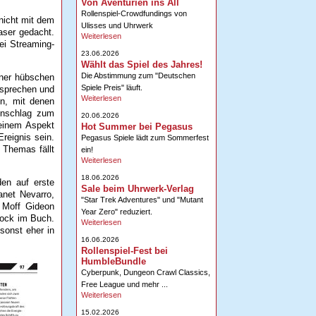
Von Aventurien ins All
Rollenspiel-Crowdfundings von
 nicht mit dem
Ulisses und Uhrwerk
aser gedacht.
Weiterlesen
ei Streaming-
23.06.2026
Wählt das Spiel des Jahres!
Die Abstimmung zum "Deutschen
iner hübschen
Spiele Preis" läuft.
ntsprechen und
Weiterlesen
en, mit denen
enschlag zum
20.06.2026
 einem Aspekt
Hot Summer bei Pegasus
reignis sein.
Pegasus Spiele lädt zum Sommerfest
n Themas fällt
ein!
Weiterlesen
18.06.2026
den auf erste
Sale beim Uhrwerk-Verlag
net Nevarro,
"Star Trek Adventures" und "Mutant
 Moff Gideon
Year Zero" reduziert.
lock im Buch.
Weiterlesen
sonst eher in
16.06.2026
Rollenspiel-Fest bei
HumbleBundle
Cyberpunk, Dungeon Crawl Classics,
Free League und mehr ...
Weiterlesen
15.02.2026