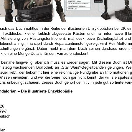
ich das Buch nahtlos in die Reihe der illustrierten Enzyklopädien bei DK ein
 Textblöcke, kleine, farblich abgesetzte Kästen und mal informative (H
Aktivierung von Rüstungsfunktionen), mal deskriptive (Schulterplatte) un
lebenstraining, finanziert durch Reparaturdienste; gezeigt wird Peli Motto m
schriftungen ergänzt. Dabei merkt man dem Buch seinen durchaus ordent
irklich eine Menge Details für den Fan zu entdecken!
beinahe langweilig, aber ich muss es wieder sagen: Mit diesem Buch ist DK
rer stetig wachsenden Bibliothek an „Star Wars“-Begleitbänden gelungen. W
euer liebt, der bekommt hier eine reichhaltige Fundgrube an Informationen 
Wissen erweitern, und wer die Serie noch gar nicht kennt, der will sie späte
chs unbedingt schauen. Dieses Buch gehört definitiv in jede gut sortierte F
dalorian – Die illustrierte Enzyklopädie
026
79-7
eutsch
len