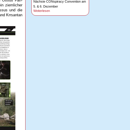
uf Ossus Fan-
Nächste CONspiracy Convention am
in ziemlicher
5. & 6. Dezember
ssus und die
Weiterlesen
und Krrsantan