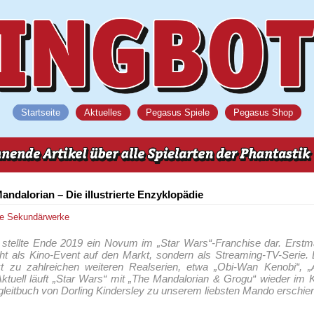
Startseite
Aktuelles
Pegasus Spiele
Pegasus Shop
andalorian – Die illustrierte Enzyklopädie
ne
Sekundärwerke
 stellte Ende 2019 ein Novum im „Star Wars“-Franchise dar. Erstm
cht als Kino-Event auf den Markt, sondern als Streaming-TV-Serie.
t zu zahlreichen weiteren Realserien, etwa „Obi-Wan Kenobi“, „
ktuell läuft „Star Wars“ mit „The Mandalorian & Grogu“ wieder im Ki
gleitbuch von Dorling Kindersley zu unserem liebsten Mando erschie