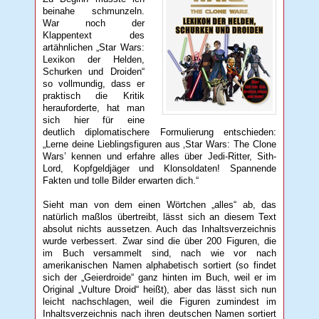
beinahe schmunzeln.
War noch der
Klappentext des
artähnlichen „Star Wars:
Lexikon der Helden,
Schurken und Droiden“
so vollmundig, dass er
praktisch die Kritik
herauforderte, hat man
sich hier für eine
deutlich diplomatischere Formulierung entschieden:
„Lerne deine Lieblingsfiguren aus ‚Star Wars: The Clone
Wars’ kennen und erfahre alles über Jedi-Ritter, Sith-
Lord, Kopfgeldjäger und Klonsoldaten! Spannende
Fakten und tolle Bilder erwarten dich.“
Sieht man von dem einen Wörtchen „alles“ ab, das
natürlich maßlos übertreibt, lässt sich an diesem Text
absolut nichts aussetzen. Auch das Inhaltsverzeichnis
wurde verbessert. Zwar sind die über 200 Figuren, die
im Buch versammelt sind, nach wie vor nach
amerikanischen Namen alphabetisch sortiert (so findet
sich der „Geierdroide“ ganz hinten im Buch, weil er im
Original „Vulture Droid“ heißt), aber das lässt sich nun
leicht nachschlagen, weil die Figuren zumindest im
Inhaltsverzeichnis nach ihren deutschen Namen sortiert