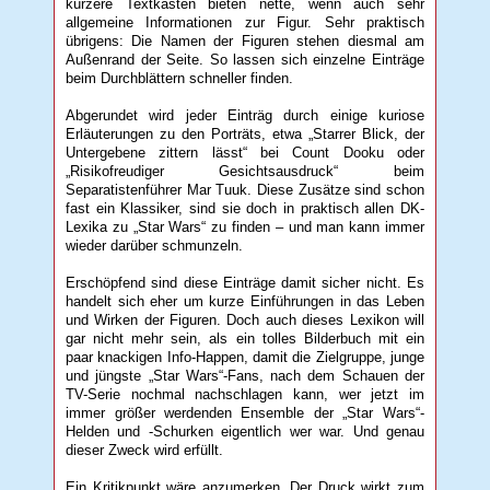
kürzere Textkästen bieten nette, wenn auch sehr
allgemeine Informationen zur Figur. Sehr praktisch
übrigens: Die Namen der Figuren stehen diesmal am
Außenrand der Seite. So lassen sich einzelne Einträge
beim Durchblättern schneller finden.
Abgerundet wird jeder Einträg durch einige kuriose
Erläuterungen zu den Porträts, etwa „Starrer Blick, der
Untergebene zittern lässt“ bei Count Dooku oder
„Risikofreudiger Gesichtsausdruck“ beim
Separatistenführer Mar Tuuk. Diese Zusätze sind schon
fast ein Klassiker, sind sie doch in praktisch allen DK-
Lexika zu „Star Wars“ zu finden – und man kann immer
wieder darüber schmunzeln.
Erschöpfend sind diese Einträge damit sicher nicht. Es
handelt sich eher um kurze Einführungen in das Leben
und Wirken der Figuren. Doch auch dieses Lexikon will
gar nicht mehr sein, als ein tolles Bilderbuch mit ein
paar knackigen Info-Happen, damit die Zielgruppe, junge
und jüngste „Star Wars“-Fans, nach dem Schauen der
TV-Serie nochmal nachschlagen kann, wer jetzt im
immer größer werdenden Ensemble der „Star Wars“-
Helden und -Schurken eigentlich wer war. Und genau
dieser Zweck wird erfüllt.
Ein Kritikpunkt wäre anzumerken. Der Druck wirkt zum