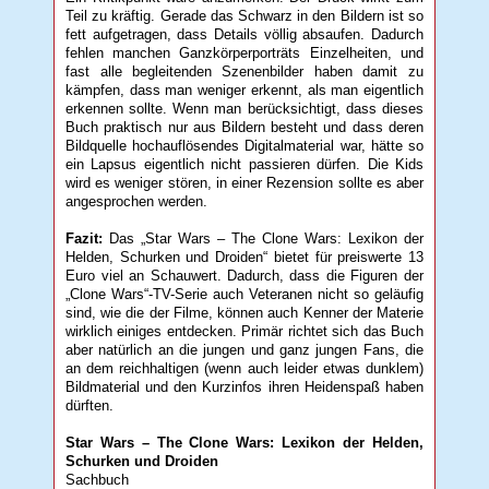
Teil zu kräftig. Gerade das Schwarz in den Bildern ist so
fett aufgetragen, dass Details völlig absaufen. Dadurch
fehlen manchen Ganzkörperporträts Einzelheiten, und
fast alle begleitenden Szenenbilder haben damit zu
kämpfen, dass man weniger erkennt, als man eigentlich
erkennen sollte. Wenn man berücksichtigt, dass dieses
Buch praktisch nur aus Bildern besteht und dass deren
Bildquelle hochauflösendes Digitalmaterial war, hätte so
ein Lapsus eigentlich nicht passieren dürfen. Die Kids
wird es weniger stören, in einer Rezension sollte es aber
angesprochen werden.
Fazit:
Das „Star Wars – The Clone Wars: Lexikon der
Helden, Schurken und Droiden“ bietet für preiswerte 13
Euro viel an Schauwert. Dadurch, dass die Figuren der
„Clone Wars“-TV-Serie auch Veteranen nicht so geläufig
sind, wie die der Filme, können auch Kenner der Materie
wirklich einiges entdecken. Primär richtet sich das Buch
aber natürlich an die jungen und ganz jungen Fans, die
an dem reichhaltigen (wenn auch leider etwas dunklem)
Bildmaterial und den Kurzinfos ihren Heidenspaß haben
dürften.
Star Wars – The Clone Wars: Lexikon der Helden,
Schurken und Droiden
Sachbuch