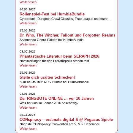
Weiterlesen
16.06.2026
Rollenspiel-Fest bei HumbleBundle
Cyberpunk, Dungeon Crawl Classics, Free League und mehr ...
Weiterlesen
15.02.2026
Dr. Who, The Witcher, Fallout und Forgotten Realms
Spannende Genre-Pakete bei HumbeBundle
Weiterlesen
03.02.2026
Phantastische Literatur beim SERAPH 2026
Nominierungen für den Literaturpreis stehen fest
Weiterlesen
25.01.2026
Stelle dich uralten Schrecken!
"Call of Cthulhu"-RPG-Bundle bei HumbleBundle
Weiterlesen
04.01.2026
Der RINGBOTE ONLINE ... vor 10 Jahren
Was hat uns im Januar 2016 beschäftig?
Weiterlesen
28.11.2025
CONspiracy – erstmals digital & @ Pegasus Spiele
Nächste CONspiracy Convention am 5. & 6. Dezember
Weiterlesen