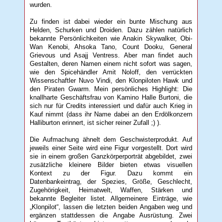
wurden.
Zu finden ist dabei wieder ein bunte Mischung aus
Helden, Schurken und Droiden. Dazu zählen natürlich
bekannte Persönlichkeiten wie Anakin Skywalker, Obi-
Wan Kenobi, Ahsoka Tano, Count Dooku, General
Grievous und Asajj Ventress. Aber man findet auch
Gestalten, deren Namen einem nicht sofort was sagen,
wie den Spicehändler Amit Noloff, den verrückten
Wissenschaftler Nuvo Vindi, den Klonpiloten Hawk und
den Piraten Gwarm. Mein persönliches Highlight: Die
knallharte Geschäftsfrau von Kamino Halle Burtoni, die
sich nur für Credits interessiert und dafür auch Krieg in
Kauf nimmt (dass ihr Name dabei an den Erdölkonzern
Halliburton erinnert, ist sicher reiner Zufall ;) ).
Die Aufmachung ähnelt dem Geschwisterprodukt. Auf
jeweils einer Seite wird eine Figur vorgestellt. Dort wird
sie in einem großen Ganzkörperporträt abgebildet, zwei
zusätzliche kleinere Bilder bieten etwas visuellen
Kontext zu der Figur. Dazu kommt ein
Datenbankeintrag, der Spezies, Größe, Geschlecht,
Zugehörigkeit, Heimatwelt, Waffen, Stärken und
bekannte Begleiter listet. Allgemeinere Einträge, wie
„Klonpilot“, lassen die letzten beiden Angaben weg und
ergänzen stattdessen die Angabe Ausrüstung. Zwei