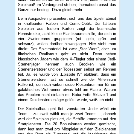
Spielspaß im Vordergrund stehen, thematisch passt das
Ganze nur bedingt. Dazu gleich mehr.
Beim Auspacken präsentiert sich uns das Spielmaterial
in knallbunten Farben und Comic-Optik. Der faltbare
Spielplan aus festem Karton zeigt die kosmische
Rennstrecke, acht kleine Plastikraumschiffe, die sich in
vier Zweierteams gruppieren (rot, gelb, grün und
schwarz), wollen darüber hinwegjagen. Hier sieht man
direkt: Das Spielmaterial ist zwar „Star Wars“, aber um
filmischen Realismus geht es nicht. Denn neben
klassischen Jägern wie dem X-Flügler oder einem Jedi-
Sternenjäger nehmen auch Brocken wie ein
Sternenzerstörer und der Todesstern selbst am Rennen
teil. Ja, es wurde von „Episode IV“ etabliert, dass ein
Sternenzerstörer fast so schnell wie der Millennium
Falke ist, dennoch wirken diese Riesenbrummer für ein
galaktisches Wettrennen etwas fehl am Platze. Warum
das Problem nicht einfach mit Boba Fetts Sklave 1 und
einem Droidensternenjäger gelöst wurde, weiß ich nicht.
Der Spielaufbau geht flott vonstatten. Jeder wählt ein
Team – zu zweit wählt man je zwei Teams –, danach
wird der Spielplan platziert, die Schiffe kommen auf den
Startplaneten. Die 20 Bonuskarten werden gemischt,
dann legt man zwei pro Mitspieler auf den Zielplaneten