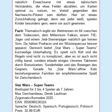
natürlich Erwachsene mit etwas taktischem
Verständnis, die etwa Felder abzählen, um Karten
optimal zu nutzen, im Vorteil gegenüber den
Nachwuchs-Piloten sein dürften. Hier ist etwas
Zurückhaltung gefragt, denn wie jeder weiß, spielen
Kinder besonders gern, wenn sie auch gewinnen.
Fazit:
Thematisch ergibt ein Wettrennen im All zwischen
dem Todesstern, dem Millennium Falken, einem TIE-
Jäger und einem Jedi-Sternenjäger natürlich gar keinen
Sinn. Da hätten Podracer und ein Wüstenparcour besser
gepasst. Dennoch bietet „Star Wars – Super Teams“
kurzweilige Unterhaltung. Es spielt sich flott und die
Regeln sind nicht zu kompliziert, aber es ist auch nicht
völlig banal, sondern erlaubt einiges cleveres Taktieren
durch Bonuskarten, Sonderfelder und das Bewegen des
Gegners. Gerade für „Star Wars“-affine Kids
beziehungsweise Familien ein empfehlenswerter Spaß
für Zwischendurch.
Star Wars – Super Teams
Brettspiel für 2 bis 4 Spieler ab 7 Jahren
Max Gerchambeau, Derek Laufman
Zygomatic/Asmodee 2025
EAN: 3558380130116
Sprache: Deutsch, Spanisch, Portugiesisch, Polnisch
Preis: 32,99 EUR