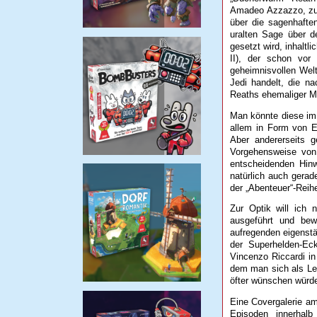
Amadeo Azzazzo, zun
über die sagenhafte
uralten Sage über d
gesetzt wird, inhalt
II), der schon vor
geheimnisvollen Welt
Jedi handelt, die n
Reaths ehemaliger Me
Man könnte diese im
allem in Form von E
Aber andererseits 
Vorgehensweise von
entscheidenden Hinw
natürlich auch gerad
der „Abenteuer“-Reih
Zur Optik will ich 
ausgeführt und be
aufregenden eigenstän
der Superhelden-Ec
Vincenzo Riccardi i
dem man sich als Les
öfter wünschen würd
Eine Covergalerie am
Episoden innerhal