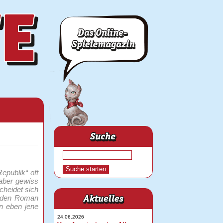
epublik“ oft
aber gewiss
cheidet sich
an den Roman
n eben jene
24.06.2026