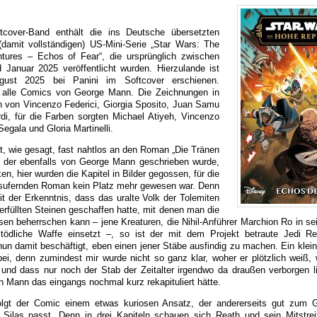
tcover-Band enthält die ins Deutsche übersetzten
damit vollständigen) US-Mini-Serie „Star Wars: The
tures – Echos of Fear“, die ursprünglich zwischen
Januar 2025 veröffentlicht wurden. Hierzulande ist
st 2025 bei Panini im Softcover erschienen.
 alle Comics von George Mann. Die Zeichnungen in
 von Vincenzo Federici, Giorgia Sposito, Juan Samu
di, für die Farben sorgten Michael Atiyeh, Vincenzo
egala und Gloria Martinelli.
t, wie gesagt, fast nahtlos an den Roman „Die Tränen
 der ebenfalls von George Mann geschrieben wurde,
, hier wurden die Kapitel in Bilder gegossen, für die
sufernden Roman kein Platz mehr gewesen war. Denn
 der Erkenntnis, dass das uralte Volk der Tolemiten
erfüllten Steinen geschaffen hatte, mit denen man die
en beherrschen kann – jene Kreaturen, die Nihil-Anführer Marchion Ro in s
tödliche Waffe einsetzt –, so ist der mit dem Projekt betraute Jedi R
un damit beschäftigt, eben einen jener Stäbe ausfindig zu machen. Ein kleine
rbei, denn zumindest mir wurde nicht so ganz klar, woher er plötzlich weiß,
 und dass nur noch der Stab der Zeitalter irgendwo da draußen verborgen l
Mann das eingangs nochmal kurz rekapituliert hätte.
lgt der Comic einem etwas kuriosen Ansatz, der andererseits gut zum G
Silas passt. Denn in drei Kapiteln schauen sich Reath und sein Mitstre