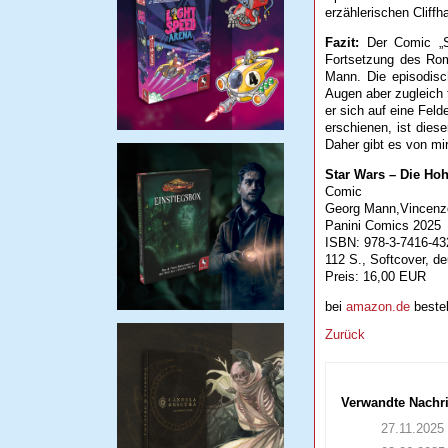
erzählerischen Cliffh
Fazit:
Der Comic „S
Fortsetzung des Ro
Mann. Die episodisc
Augen aber zugleich t
er sich auf eine Feld
erschienen, ist dies
Daher gibt es von mi
Star Wars – Die Ho
Comic
Georg Mann,Vincenzo 
Panini Comics 2025
ISBN: 978-3-7416-43
112 S., Softcover, d
Preis: 16,00 EUR
bei
amazon.de
bestel
Zurück
Verwandte Nachr
27.11.2025