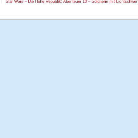
Star Wars – Die Hohe Republik: Abenteuer 10 – Söldnerin mit Lichtschwer