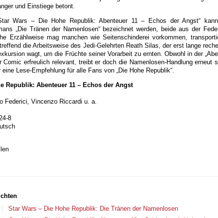
anger und Einstiege betont.
tar Wars – Die Hohe Republik: Abenteuer 11 – Echos der Angst“ kann 
mans „Die Tränen der Namenlosen“ bezeichnet werden, beide aus der Fede
he Erzählweise mag manchen wie Seitenschinderei vorkommen, transporti
reffend die Arbeitsweise des Jedi-Gelehrten Reath Silas, der erst lange reche
exkursion wagt, um die Früchte seiner Vorarbeit zu ernten. Obwohl in der „Ab
er Comic erfreulich relevant, treibt er doch die Namenlosen-Handlung erneut 
r eine Lese-Empfehlung für alle Fans von „Die Hohe Republik“.
he Republik: Abenteuer 11 – Echos der Angst
Federici, Vincenzo Riccardi u. a.
24-8
eutsch
len
ichten
Star Wars – Die Hohe Republik: Die Tränen der Namenlosen