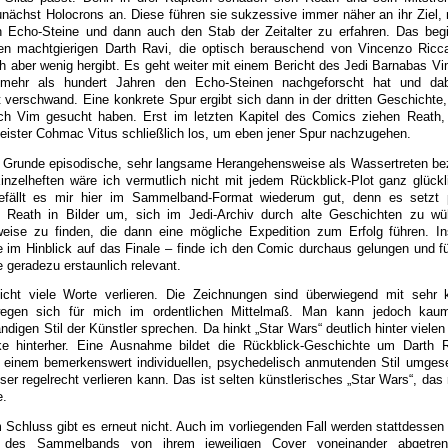
ächst Holocrons an. Diese führen sie sukzessive immer näher an ihr Ziel,
n Echo-Steine und dann auch den Stab der Zeitalter zu erfahren. Das begi
en machtgierigen Darth Ravi, die optisch berauschend von Vincenzo Ricc
lich aber wenig hergibt. Es geht weiter mit einem Bericht des Jedi Barnabas 
 mehr als hundert Jahren den Echo-Steinen nachgeforscht hat und dab
 verschwand. Eine konkrete Spur ergibt sich dann in der dritten Geschichte,
ach Vim gesucht haben. Erst im letzten Kapitel des Comics ziehen Reat
ister Cohmac Vitus schließlich los, um eben jener Spur nachzugehen.
 Grunde episodische, sehr langsame Herangehensweise als Wassertreten be
inzelheften wäre ich vermutlich nicht mit jedem Rückblick-Plot ganz glück
gefällt es mir hier im Sammelband-Format wiederum gut, denn es setzt p
 Reath in Bilder um, sich im Jedi-Archiv durch alte Geschichten zu wü
eise zu finden, die dann eine mögliche Expedition zum Erfolg führen. I
e im Hinblick auf das Finale – finde ich den Comic durchaus gelungen und f
e geradezu erstaunlich relevant.
nicht viele Worte verlieren. Die Zeichnungen sind überwiegend mit sehr 
wegen sich für mich im ordentlichen Mittelmaß. Man kann jedoch ka
digen Stil der Künstler sprechen. Da hinkt „Star Wars“ deutlich hinter viele
ke hinterher. Eine Ausnahme bildet die Rückblick-Geschichte um Darth R
n einem bemerkenswert individuellen, psychedelisch anmutenden Stil umgese
er regelrecht verlieren kann. Das ist selten künstlerisches „Star Wars“, das
e.
 Schluss gibt es erneut nicht. Auch im vorliegenden Fall werden stattdessen 
b des Sammelbands von ihrem jeweiligen Cover voneinander abgetre