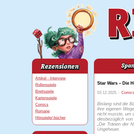
Artikel - Interview
Star Wars – Die 
Rollenspiele
Brettspiele
03.12.2025
Comic
Kartenspiele
Bislang sind die B
Comics
ihre eigenen Wege
Romane
nicht musste, um d
Hörspiele/-bücher
diesbezüglich von
„Die Tränen der N
Ungeheuer.