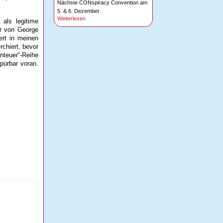
Nächste CONspiracy Convention am
5. & 6. Dezember
Weiterlesen
als legitime
r von George
ert in meinen
rchiert, bevor
enteuer“-Reihe
spürbar voran.