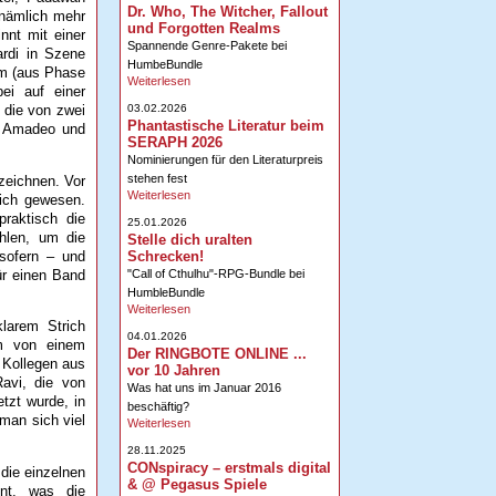
Dr. Who, The Witcher, Fallout
 nämlich mehr
und Forgotten Realms
nnt mit einer
Spannende Genre-Pakete bei
ardi in Szene
HumbeBundle
Vim (aus Phase
Weiterlesen
ei auf einer
 die von zwei
03.02.2026
Phantastische Literatur beim
h, Amadeo und
SERAPH 2026
Nominierungen für den Literaturpreis
stehen fest
zeichnen. Vor
Weiterlesen
lich gewesen.
raktisch die
25.01.2026
hlen, um die
Stelle dich uralten
nsofern – und
Schrecken!
ür einen Band
"Call of Cthulhu"-RPG-Bundle bei
HumbleBundle
Weiterlesen
klarem Strich
04.01.2026
um von einem
Der RINGBOTE ONLINE ...
n Kollegen aus
vor 10 Jahren
avi, die von
Was hat uns im Januar 2016
tzt wurde, in
beschäftig?
 man sich viel
Weiterlesen
28.11.2025
CONspiracy – erstmals digital
die einzelnen
& @ Pegasus Spiele
nnt, was die