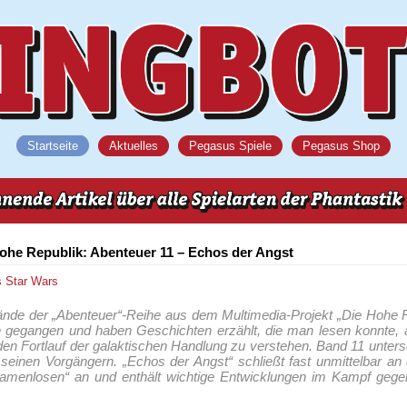
Startseite
Aktuelles
Pegasus Spiele
Pegasus Shop
Hohe Republik: Abenteuer 11 – Echos der Angst
s
Star Wars
ände der „Abenteuer“-Reihe aus dem Multimedia-Projekt „Die Hohe R
 gegangen und haben Geschichten erzählt, die man lesen konnte, 
en Fortlauf der galaktischen Handlung zu verstehen. Band 11 unters
 seinen Vorgängern. „Echos der Angst“ schließt fast unmittelbar 
amenlosen“ an und enthält wichtige Entwicklungen im Kampf gege