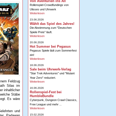
Von Aventurien ins All
Rollenspiel-Crowdfundings von
Ulisses und Uhrwerk
Weiterlesen
23.06.2026
Wählt das Spiel des Jahres!
Die Abstimmung zum "Deutschen
Spiele Preis" läuft.
Weiterlesen
20.06.2026
Hot Summer bei Pegasus
Pegasus Spiele lädt zum Sommerfest
ein!
Weiterlesen
18.06.2026
Sale beim Uhrwerk-Verlag
"Star Trek Adventures" und "Mutant
Year Zero" reduziert.
einem Feldzug
Weiterlesen
eath Silas im
16.06.2026
r inhaltlicher
Rollenspiel-Fest bei
 welche Stäbe
HumbleBundle
iegt. Es wäre
Cyberpunk, Dungeon Crawl Classics,
Free League und mehr ...
Weiterlesen
elehrten und
15.02.2026
iter, Padawan