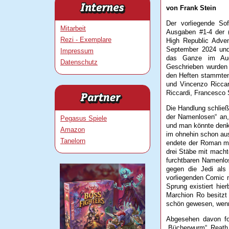
von Frank Stein
Der vorliegende Sof
Mitarbeit
Ausgaben #1-4 der (
Rezi - Exemplare
High Republic Adven
September 2024 und 
Impressum
das Ganze im Augu
Datenschutz
Geschrieben wurden
den Heften stammten
und Vincenzo Riccar
Riccardi, Francesco S
Die Handlung schließ
der Namenlosen“ an,
Pegasus Spiele
und man könnte denken
Amazon
im ohnehin schon au
Tanelorn
endete der Roman mit
drei Stäbe mit macht
furchtbaren Namenlos
gegen die Jedi als 
vorliegenden Comic n
Sprung existiert hie
Marchion Ro besitzt
schön gewesen, wenn 
Abgesehen davon fo
„Bücherwurm“ Reath 