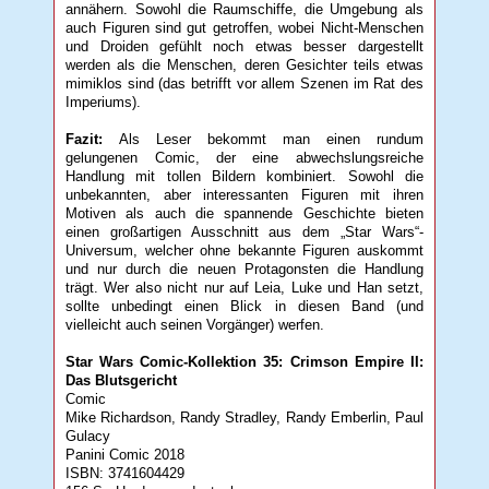
annähern. Sowohl die Raumschiffe, die Umgebung als
auch Figuren sind gut getroffen, wobei Nicht-Menschen
und Droiden gefühlt noch etwas besser dargestellt
werden als die Menschen, deren Gesichter teils etwas
mimiklos sind (das betrifft vor allem Szenen im Rat des
Imperiums).
Fazit:
Als Leser bekommt man einen rundum
gelungenen Comic, der eine abwechslungsreiche
Handlung mit tollen Bildern kombiniert. Sowohl die
unbekannten, aber interessanten Figuren mit ihren
Motiven als auch die spannende Geschichte bieten
einen großartigen Ausschnitt aus dem „Star Wars“-
Universum, welcher ohne bekannte Figuren auskommt
und nur durch die neuen Protagonsten die Handlung
trägt. Wer also nicht nur auf Leia, Luke und Han setzt,
sollte unbedingt einen Blick in diesen Band (und
vielleicht auch seinen Vorgänger) werfen.
Star Wars Comic-Kollektion 35: Crimson Empire II:
Das Blutsgericht
Comic
Mike Richardson, Randy Stradley, Randy Emberlin, Paul
Gulacy
Panini Comic 2018
ISBN: 3741604429