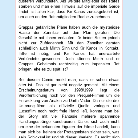
düsteren Verbündeten. Als weitere Mitglieder des Rates
sterben und man einen Hinweis auf die imperiale Garde
findet, ist allen klar, dass Kir Kanos zurückgekehrt ist,
um auch an den Ratsmitgliedern Rache zu nehmen.
Grappas gefährliche Pläne haben auch die mysteriöse
Rasse der Zannibar auf den Plan gerufen. Die
Geschäfte mit ihnen verlaufen für beide Seiten jedoch
nicht zur Zufriedenheit. Mit den Zannibar geraten
schließlich auch Mirith Sinn und Kir Kanos in Kontakt.
Hilfe ist nötig, und Kir Kanos hat unerwartete
Verbündete gewonnen. Doch können Mirith und er
Grappas Geheimnis rechtzeitig zum imperialen Rat
bringen, ehe es zu spät ist?
Bei diesem Comic merkt man, dass er schon etwas
älter ist. Das ist gar nicht negativ gemeint. Mit einem
Erscheinungsdatum von 1998/1999 liegt die
Veröffentlichung noch vor den Prequel-Filmen um die
Entwicklung von Anakin zu Darth Vader. Da nur die drei
Ursprungsfilme als offizielle Quelle vorlagen und
Lucasfilm noch recht freie Hand ließ, konnte man bei
der Story mit viel Fantasie mehrere spannende
Handlungsstränge konstruieren. Da es sich auch nicht
um eine der bekannten Figuren der Filme handelt, kann
man sich bei keinem der Protagonisten sicher sein, was
sein Schicksal ist und ob dieser überlebt. Es ergibt sich