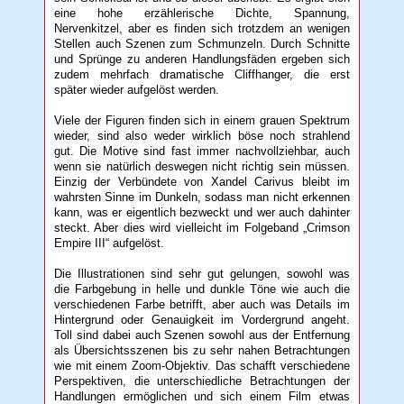
eine hohe erzählerische Dichte, Spannung,
Nervenkitzel, aber es finden sich trotzdem an wenigen
Stellen auch Szenen zum Schmunzeln. Durch Schnitte
und Sprünge zu anderen Handlungsfäden ergeben sich
zudem mehrfach dramatische Cliffhanger, die erst
später wieder aufgelöst werden.
Viele der Figuren finden sich in einem grauen Spektrum
wieder, sind also weder wirklich böse noch strahlend
gut. Die Motive sind fast immer nachvollziehbar, auch
wenn sie natürlich deswegen nicht richtig sein müssen.
Einzig der Verbündete von Xandel Carivus bleibt im
wahrsten Sinne im Dunkeln, sodass man nicht erkennen
kann, was er eigentlich bezweckt und wer auch dahinter
steckt. Aber dies wird vielleicht im Folgeband „Crimson
Empire III“ aufgelöst.
Die Illustrationen sind sehr gut gelungen, sowohl was
die Farbgebung in helle und dunkle Töne wie auch die
verschiedenen Farbe betrifft, aber auch was Details im
Hintergrund oder Genauigkeit im Vordergrund angeht.
Toll sind dabei auch Szenen sowohl aus der Entfernung
als Übersichtsszenen bis zu sehr nahen Betrachtungen
wie mit einem Zoom-Objektiv. Das schafft verschiedene
Perspektiven, die unterschiedliche Betrachtungen der
Handlungen ermöglichen und sich einem Film etwas