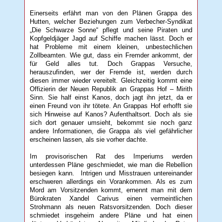
Einerseits erfährt man von den Plänen Grappa des
Hutten, welcher Beziehungen zum Verbecher-Syndikat
„Die Schwarze Sonne“ pflegt und seine Piraten und
Kopfgeldjäger Jagd auf Schiffe machen lässt. Doch er
hat Probleme mit einem kleinen, unbestechlichen
Zollbeamten. Wie gut, dass ein Fremder ankommt, der
für Geld alles tut. Doch Grappas Versuche,
herauszufinden, wer der Fremde ist, werden durch
diesen immer wieder vereitelt. Gleichzeitig kommt eine
Offizierin der Neuen Republik an Grappas Hof – Mirith
Sinn. Sie half einst Kanos, doch jagt ihn jetzt, da er
einen Freund von ihr tötete. An Grappas Hof erhofft sie
sich Hinweise auf Kanos? Aufenthaltsort. Doch als sie
sich dort genauer umsieht, bekommt sie noch ganz
andere Informationen, die Grappa als viel gefährlicher
erscheinen lassen, als sie vorher dachte.
Im provisorischen Rat des Imperiums werden
unterdessen Pläne geschmiedet, wie man die Rebellion
besiegen kann. Intrigen und Misstrauen untereinander
erschweren allerdings ein Vorankommen. Als es zum
Mord am Vorsitzenden kommt, ernennt man mit dem
Bürokraten Xandel Carivus einen vermeintlichen
Strohmann als neuen Ratsvorsitzenden. Doch dieser
schmiedet insgeheim andere Pläne und hat einen