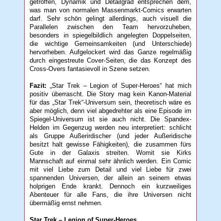
getroffen, Dynamik und Detailgrad entsprechen dem,
was man von normalen Massenmarkt-Comics erwarten
darf. Sehr schön gelingt allerdings, auch visuell die
Parallelen zwischen den Team hervorzuheben,
besonders in spiegelbildlich angelegten Doppelseiten,
die wichtige Gemeinsamkeiten (und Unterschiede)
hervorheben. Aufgelockert wird das Ganze regelmäßig
durch eingestreute Cover-Seiten, die das Konzept des
Cross-Overs fantasievoll in Szene setzen.
Fazit:
„Star Trek – Legion of Super-Heroes“ hat mich
positiv überrascht. Die Story mag kein Kanon-Material
für das „Star Trek“-Universum sein, theoretisch wäre es
aber möglich, denn viel abgedrehter als eine Episode im
Spiegel-Universum ist sie auch nicht. Die Spandex-
Helden im Gegenzug werden neu interpretiert: schlicht
als Gruppe Außerirdischer (und jeder Außeridische
besitzt halt gewisse Fähigkeiten), die zusammen fürs
Gute in der Galaxis streiten. Womit sie Kirks
Mannschaft auf einmal sehr ähnlich werden. Ein Comic
mit viel Liebe zum Detail und viel Liebe für zwei
spannenden Universen, der allein an seinem etwas
holprigen Ende krankt. Dennoch ein kurzweiliges
Abenteuer für alle Fans, die ihre Universen nicht
übermäßig ernst nehmen.
Star Trek – Legion of Super-Heroes