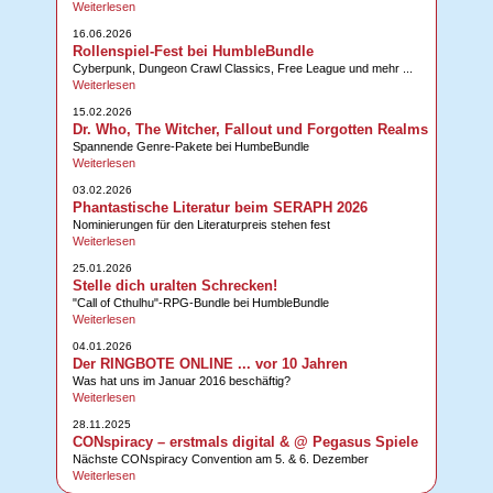
Weiterlesen
16.06.2026
Rollenspiel-Fest bei HumbleBundle
Cyberpunk, Dungeon Crawl Classics, Free League und mehr ...
Weiterlesen
15.02.2026
Dr. Who, The Witcher, Fallout und Forgotten Realms
Spannende Genre-Pakete bei HumbeBundle
Weiterlesen
03.02.2026
Phantastische Literatur beim SERAPH 2026
Nominierungen für den Literaturpreis stehen fest
Weiterlesen
25.01.2026
Stelle dich uralten Schrecken!
"Call of Cthulhu"-RPG-Bundle bei HumbleBundle
Weiterlesen
04.01.2026
Der RINGBOTE ONLINE ... vor 10 Jahren
Was hat uns im Januar 2016 beschäftig?
Weiterlesen
28.11.2025
CONspiracy – erstmals digital & @ Pegasus Spiele
Nächste CONspiracy Convention am 5. & 6. Dezember
Weiterlesen