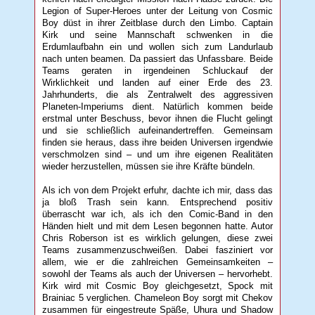
Legion of Super-Heroes unter der Leitung von Cosmic
Boy düst in ihrer Zeitblase durch den Limbo. Captain
Kirk und seine Mannschaft schwenken in die
Erdumlaufbahn ein und wollen sich zum Landurlaub
nach unten beamen. Da passiert das Unfassbare. Beide
Teams geraten in irgendeinen Schluckauf der
Wirklichkeit und landen auf einer Erde des 23.
Jahrhunderts, die als Zentralwelt des aggressiven
Planeten-Imperiums dient. Natürlich kommen beide
erstmal unter Beschuss, bevor ihnen die Flucht gelingt
und sie schließlich aufeinandertreffen. Gemeinsam
finden sie heraus, dass ihre beiden Universen irgendwie
verschmolzen sind – und um ihre eigenen Realitäten
wieder herzustellen, müssen sie ihre Kräfte bündeln.
Als ich von dem Projekt erfuhr, dachte ich mir, dass das
ja bloß Trash sein kann. Entsprechend positiv
überrascht war ich, als ich den Comic-Band in den
Händen hielt und mit dem Lesen begonnen hatte. Autor
Chris Roberson ist es wirklich gelungen, diese zwei
Teams zusammenzuschweißen. Dabei fasziniert vor
allem, wie er die zahlreichen Gemeinsamkeiten –
sowohl der Teams als auch der Universen – hervorhebt.
Kirk wird mit Cosmic Boy gleichgesetzt, Spock mit
Brainiac 5 verglichen. Chameleon Boy sorgt mit Chekov
zusammen für eingestreute Späße, Uhura und Shadow