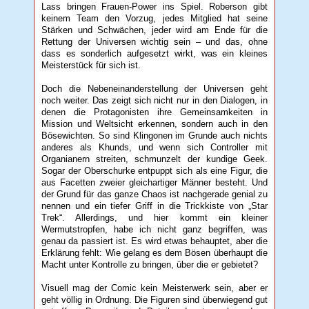
Lass bringen Frauen-Power ins Spiel. Roberson gibt
keinem Team den Vorzug, jedes Mitglied hat seine
Stärken und Schwächen, jeder wird am Ende für die
Rettung der Universen wichtig sein – und das, ohne
dass es sonderlich aufgesetzt wirkt, was ein kleines
Meisterstück für sich ist.
Doch die Nebeneinanderstellung der Universen geht
noch weiter. Das zeigt sich nicht nur in den Dialogen, in
denen die Protagonisten ihre Gemeinsamkeiten in
Mission und Weltsicht erkennen, sondern auch in den
Bösewichten. So sind Klingonen im Grunde auch nichts
anderes als Khunds, und wenn sich Controller mit
Organianern streiten, schmunzelt der kundige Geek.
Sogar der Oberschurke entpuppt sich als eine Figur, die
aus Facetten zweier gleichartiger Männer besteht. Und
der Grund für das ganze Chaos ist nachgerade genial zu
nennen und ein tiefer Griff in die Trickkiste von „Star
Trek“. Allerdings, und hier kommt ein kleiner
Wermutstropfen, habe ich nicht ganz begriffen, was
genau da passiert ist. Es wird etwas behauptet, aber die
Erklärung fehlt: Wie gelang es dem Bösen überhaupt die
Macht unter Kontrolle zu bringen, über die er gebietet?
Visuell mag der Comic kein Meisterwerk sein, aber er
geht völlig in Ordnung. Die Figuren sind überwiegend gut