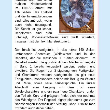
stabilen Hardcoverband
im DIN-A5-Format mit
176 Seiten. Das Titelbild
und die Innenabbildungen
sind allesamt gut, wenn
auch nicht überragend.
Die Schrift ist gut lesbar,
Regelboxen sind grau
unterlegt, Vorlesetext-Boxen sind weiß unterlegt,
insgesamt ist der Text klar strukturiert.
Der Inhalt ist zweigeteilt: in das etwa 140 Seiten
umfassende Abenteuer „Wolfswinter“ und in den
Regelteil, der die restlichen 30 Seiten einnimmt. Im
Regelteil werden die grundsätzlichen Mechanismen, die
in Band 1 bereits vorgestellt wurden, vertieft und
erweitert. Die Regeln zur Steigerung von Fertigkeiten
und Charakteren werden nachgereicht, es gibt neue
Fertigkeiten, insbesondere solche mit Bezug zu Wildnis
und Reise, sowie neue Zaubersprüche. Ein kurzer
Abschnitt zum Umgang mit dem Tod eines
Spielercharakters und ein paar neue Charaktere runden
den Teil ab. Kurz und prägnant findet sich hier nochmal
das Wichtigste. Der Regelteil eignet sich somit gut zum
Nachschlagen innerhalb der Sitzung. Band 1 sollte man
trotzdem auch dabei haben.