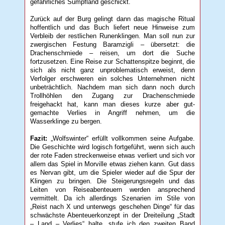
gefährliches Sumpfland geschickt.
Zurück auf der Burg gelingt dann das magische Ritual
hoffentlich und das Buch liefert neue Hinweise zum
Verbleib der restlichen Runenklingen. Man soll nun zur
zwergischen Festung Baramzigli – übersetzt: die
Drachenschmiede – reisen, um dort die Suche
fortzusetzen. Eine Reise zur Schattenspitze beginnt, die
sich als nicht ganz unproblematisch erweist, denn
Verfolger erschweren ein solches Unternehmen nicht
unbeträchtlich. Nachdem man sich dann noch durch
Trollhöhlen den Zugang zur Drachenschmiede
freigehackt hat, kann man dieses kurze aber gut-
gemachte Verlies in Angriff nehmen, um die
Wasserklinge zu bergen.
Fazit:
„Wolfswinter“ erfüllt vollkommen seine Aufgabe.
Die Geschichte wird logisch fortgeführt, wenn sich auch
der rote Faden streckenweise etwas verliert und sich vor
allem das Spiel in Morville etwas ziehen kann. Gut dass
es Nervan gibt, um die Spieler wieder auf die Spur der
Klingen zu bringen. Die Steigerungsregeln und das
Leiten von Reiseabenteuern werden ansprechend
vermittelt. Da ich allerdings Szenarien im Stile von
„Reist nach X und unterwegs geschehen Dinge“ für das
schwächste Abenteuerkonzept in der Dreiteilung „Stadt
– Land – Verlies“ halte, stufe ich den zweiten Band