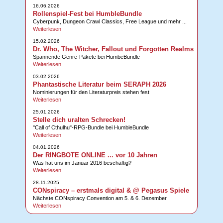
16.06.2026
Rollenspiel-Fest bei HumbleBundle
Cyberpunk, Dungeon Crawl Classics, Free League und mehr ...
Weiterlesen
15.02.2026
Dr. Who, The Witcher, Fallout und Forgotten Realms
Spannende Genre-Pakete bei HumbeBundle
Weiterlesen
03.02.2026
Phantastische Literatur beim SERAPH 2026
Nominierungen für den Literaturpreis stehen fest
Weiterlesen
25.01.2026
Stelle dich uralten Schrecken!
"Call of Cthulhu"-RPG-Bundle bei HumbleBundle
Weiterlesen
04.01.2026
Der RINGBOTE ONLINE ... vor 10 Jahren
Was hat uns im Januar 2016 beschäftig?
Weiterlesen
28.11.2025
CONspiracy – erstmals digital & @ Pegasus Spiele
Nächste CONspiracy Convention am 5. & 6. Dezember
Weiterlesen