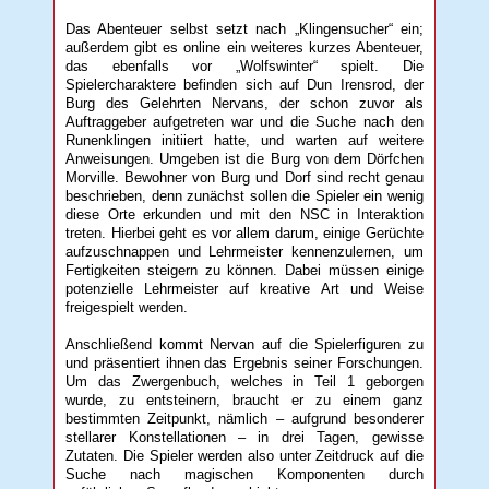
Das Abenteuer selbst setzt nach „Klingensucher“ ein;
außerdem gibt es online ein weiteres kurzes Abenteuer,
das ebenfalls vor „Wolfswinter“ spielt. Die
Spielercharaktere befinden sich auf Dun Irensrod, der
Burg des Gelehrten Nervans, der schon zuvor als
Auftraggeber aufgetreten war und die Suche nach den
Runenklingen initiiert hatte, und warten auf weitere
Anweisungen. Umgeben ist die Burg von dem Dörfchen
Morville. Bewohner von Burg und Dorf sind recht genau
beschrieben, denn zunächst sollen die Spieler ein wenig
diese Orte erkunden und mit den NSC in Interaktion
treten. Hierbei geht es vor allem darum, einige Gerüchte
aufzuschnappen und Lehrmeister kennenzulernen, um
Fertigkeiten steigern zu können. Dabei müssen einige
potenzielle Lehrmeister auf kreative Art und Weise
freigespielt werden.
Anschließend kommt Nervan auf die Spielerfiguren zu
und präsentiert ihnen das Ergebnis seiner Forschungen.
Um das Zwergenbuch, welches in Teil 1 geborgen
wurde, zu entsteinern, braucht er zu einem ganz
bestimmten Zeitpunkt, nämlich – aufgrund besonderer
stellarer Konstellationen – in drei Tagen, gewisse
Zutaten. Die Spieler werden also unter Zeitdruck auf die
Suche nach magischen Komponenten durch