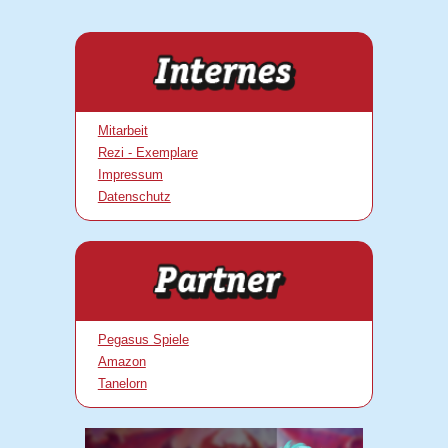
Mitarbeit
Rezi - Exemplare
Impressum
Datenschutz
Pegasus Spiele
Amazon
Tanelorn