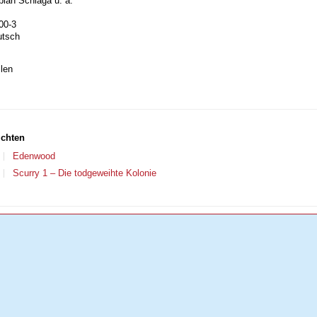
bian Schlaga u. a.
00-3
utsch
len
ichten
Edenwood
Scurry 1 – Die todgeweihte Kolonie