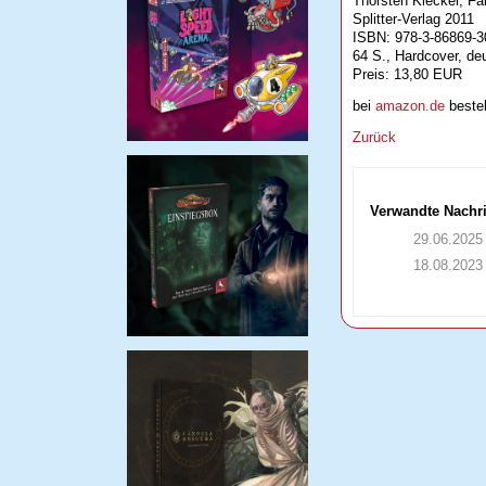
Thorsten Kiecker, Fa
Splitter-Verlag 2011
ISBN: 978-3-86869-3
64 S., Hardcover, de
Preis: 13,80 EUR
bei
amazon.de
bestel
Zurück
Verwandte Nachr
29.06.2025
18.08.2023