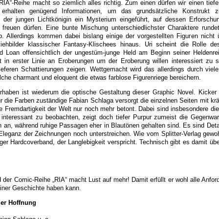
RIA“-Reihe macht so ziemlich alles richtig. Zum einen dürfen wir einen tiefe
 erhalten genügend Informationen, um das grundsätzliche Konstrukt z
it der jungen Lichtkönigin ein Mysterium eingeführt, auf dessen Erforschu
euen dürfen. Eine bunte Mischung unterschiedlichster Charaktere rundet
. Allerdings kommen dabei bislang einige der vorgestellten Figuren nicht 
ehbilder klassischer Fantasy-Klischees hinaus. Uri scheint die Rolle d
 Loan offensichtlich der ungestüm-junge Held am Beginn seiner Heldenrei
 in erster Linie an Eroberungen um der Eroberung willen interessiert zu s
ieferen Schattierungen zeigen. Wettgemacht wird das allerdings durch viele
che charmant und eloquent die etwas farblose Figurenriege bereichern.
rhaben ist wiederum die optische Gestaltung dieser Graphic Novel. Kicker 
r die Farben zuständige Fabian Schlaga versorgt die einzelnen Seiten mit krä
e Fremdartigkeit der Welt nur noch mehr betont. Dabei sind insbesondere di
interessant zu beobachten, zeigt doch tiefer Purpur zumeist die Gegenwa
 an, während ruhige Passagen eher in Blautönen gehalten sind. Es sind Detai
Eleganz der Zeichnungen noch unterstreichen. Wie vom Splitter-Verlag gewoh
iger Hardcoverband, der Langlebigkeit verspricht. Technisch gibt es damit üb
 der Comic-Reihe „RIA“ macht Lust auf mehr! Damit erfüllt er wohl alle Anfor
iner Geschichte haben kann.
er Hoffnung