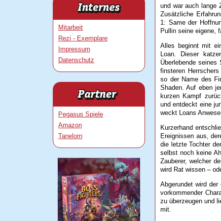
und war auch lange Ze
Zusätzliche Erfahru
1: Same der Hoffnun
Mitarbeit
Pullin seine eigene, 
Rezi - Exemplare
Alles beginnt mit e
Impressum
Loan. Dieser katze
Datenschutz
Überlebende seines 
finsteren Herrscher
so der Name des Fins
Shaden. Auf eben je
kurzen Kampf zurück
und entdeckt eine jun
weckt Loans Anwesen
Pegasus Spiele
Amazon
Kurzerhand entschlie
Ereignissen aus, de
Tanelorn
die letzte Tochter de
selbst noch keine Ah
Zauberer, welcher de
wird Rat wissen – od
Abgerundet wird der 
vorkommender Charak
zu überzeugen und lie
mit.