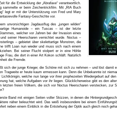
it für die Entwicklung der „Abrafaxe“ verantwortlich.
ng sammelte er beim Zeichentrickfilm. Mit „RIA Buch
g“ legt er mit der Unterstützung von Fred und Mary
fantasievolle Fantasy-Geschichte vor.
inem unvorsichtigen Jagdausflug des „jungen wilden“
nartige Humanoide – ein Tuscas – ist der letzte
Stammes, welcher vor Jahren bei der Invasion eines
s und seiner Heerscharen vernichtet wurde. Noctus –
terlings – gebietet über skelettartige Monstren, die
ne trifft Loan nun wieder und muss sich nach einem
ziehen. Bei seiner Flucht stolpert er in eine Höhle
ge Frau, die dort in einer Art Kokon schläft. Natürlich
heit die Fremde.
ßt sich der junge Krieger, die Schöne mit sich zu nehmen – und löst damit e
ren Tragweite er heute kaum ermessen kann. Denn die Unbekannte ist niema
r Lichtkönigin, welche nun lange vor ihrer prophezeiten Wiedergeburt auf den 
nung hat, welche Aufgaben vor ihr liegen. Glücklicherweise gibt es den alten
n letzten freien Völkern, die sich vor Noctus Heerscharen verstecken, zur Se
er?
erste Band mit einigen Seiten voller Skizzen, in denen die Hintergrundgeschi
tere näher beleuchtet wird. Das weiß insbesondere bei einem Einführungsb
fert neben einem Einblick in die Entstehung der Optik auch gleich noch gehal