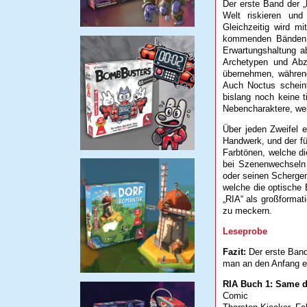
Der erste Band der „
Welt riskieren und
Gleichzeitig wird m
kommenden Bänden fr
Erwartungshaltung ab
Archetypen und Abzi
übernehmen, während
Auch Noctus scheint
bislang noch keine t
Nebencharaktere, wel
Über jeden Zweifel e
Handwerk, und der fü
Farbtönen, welche di
bei Szenenwechseln 
oder seinen Schergen
welche die optische 
„RIA“ als großformat
zu meckern.
Leseprobe
Fazit:
Der erste Band
man an den Anfang e
RIA Buch 1: Same d
Comic