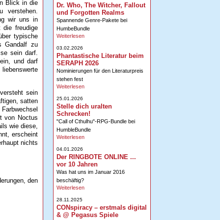
n Blick in die
Dr. Who, The Witcher, Fallout
u verstehen.
und Forgotten Realms
ng wir uns in
Spannende Genre-Pakete bei
 die freudige
HumbeBundle
über typische
Weiterlesen
es Gandalf zu
03.02.2026
se sein darf.
Phantastische Literatur beim
ein, und darf
SERAPH 2026
 liebenswerte
Nominierungen für den Literaturpreis
stehen fest
Weiterlesen
versteht sein
25.01.2026
ftigen, satten
Stelle dich uralten
e Farbwechsel
Schrecken!
rt von Noctus
"Call of Cthulhu"-RPG-Bundle bei
ls wie diese,
HumbleBundle
nt, erscheint
Weiterlesen
erhaupt nichts
04.01.2026
Der RINGBOTE ONLINE ...
vor 10 Jahren
Was hat uns im Januar 2016
derungen, den
beschäftig?
Weiterlesen
28.11.2025
CONspiracy – erstmals digital
& @ Pegasus Spiele