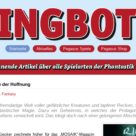
Startseite
Aktuelles
Pegasus Spiele
Pegasus Shop
e der Hoffnung
s
Fantasy
, fremdartige Welt voller gefährlicher Kreaturen und tapferer Recken
tastischer Magie. Dazu ein Geheimnis, in welches der Protagon
ehens verwickelt wird. Das klingt doch nach einer gelungenen Misch
n Kiecker zeichnete früher für das „MOSAIK“-Magazin