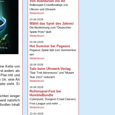
Von Aventurien ins All
Rollenspiel-Crowdfundings von
Ulisses und Uhrwerk
Weiterlesen
23.06.2026
Wählt das Spiel des Jahres!
Die Abstimmung zum "Deutschen
Spiele Preis" läuft.
Weiterlesen
20.06.2026
Hot Summer bei Pegasus
Pegasus Spiele lädt zum Sommerfest
ein!
Weiterlesen
18.06.2026
ine Kette von
Sale beim Uhrwerk-Verlag
nd anders als
"Star Trek Adventures" und "Mutant
Plan tritt und
Year Zero" reduziert.
 Uri, eine Art
Weiterlesen
ite steht. Er
16.06.2026
Rollenspiel-Fest bei
HumbleBundle
chten einiger
Cyberpunk, Dungeon Crawl Classics,
and natürlich
Free League und mehr ...
tvollen Inhalt
Weiterlesen
15.02.2026