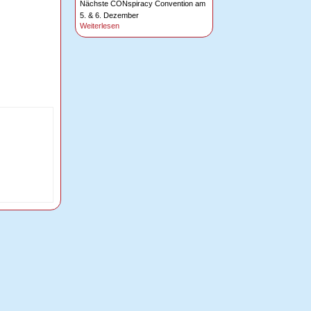
Nächste CONspiracy Convention am
5. & 6. Dezember
Weiterlesen