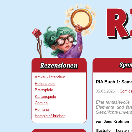
Artikel - Interview
RIA Buch 1: Sam
Rollenspiele
Brettspiele
05.03.2026
Comic
Kartenspiele
Eine fantasievolle
Comics
Elemente und fan
Romane
Geschichte unvers
Hörspiele/-bücher
von Jens Krohnen
Illustrator Thorste