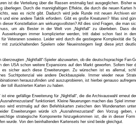
ren ist die Verteilung über die Rassen erstmalig fast ausgeglichen. Bisher 
g überlegen. Durch die mannigfaltigen Effekte, die durch die neuen Karten
nichts, was es nicht gibt. Dadurch wird jede Runde mit neuen Archiven e
n und eine andere Taktik erfordern. Gibt es große Kreaturen? Was sind gün
n dieser Konstellation am wirkungsvollsten? All dies sind Fragen, die man si
muss, um als Bester in der Welt von „Nightfall“ zu überleben. Dass die
 Auswirkungen immer komplizierter werden, tritt dabei schon fast in den
n für Veteranen sowieso. Leider wird durch die gestiegene Komplexität die Sp
 mit zurückhaltenden Spielern oder Neueinsteigern liegt diese jetzt deutli
den überzeugten „Nightfalll“-Spieler abzuwarten, ob die deutschsprachige Fan
in den USA schon weitere Expansions auf den Markt geworfen. Sofern hier 
t es sicher auch diese Erweiterungen. Zu wünschen ist es allemal, schli
liches Suchtpotenzial wie andere Deckbauspiele. Immer wieder neue Strate
inationen herauszufinden und auszuprobieren, ist hierbei genauso aufregend
er toll illustrierten Karten zu haben.
 ist eine gefällige Erweiterung für „Nightfall“, die die Archivauswahl erneut deu
„Ausnahmezustand“ funktioniert. Kleine Neuerungen machen das Spiel immer 
so wird erstmalig auf den Befehlskarten zwischen den Wundenarten unte
 beider Erweiterungen würde ich „Ausnahmezustand“ den Vorzug geben, 
wichtige strategische Komponente hinzugekommen ist, die in dieser Form b
ffen wurde. Von den beinhaltenden Kartensets her sind beide gleichgut.