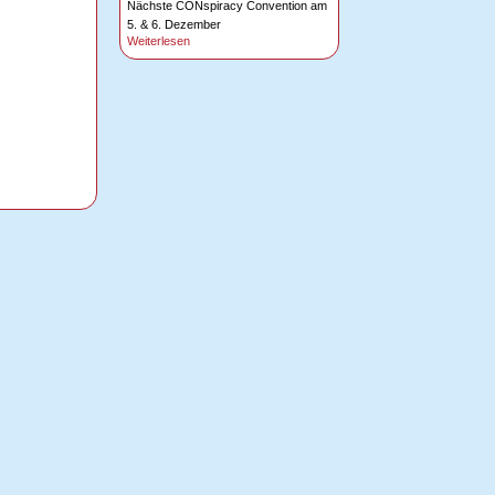
Nächste CONspiracy Convention am
5. & 6. Dezember
Weiterlesen