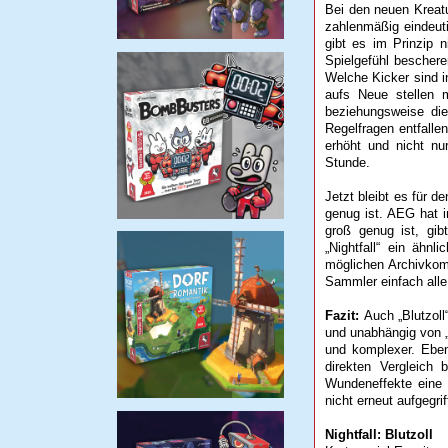
Bei den neuen Kreatu
zahlenmäßig eindeuti
gibt es im Prinzip 
Spielgefühl beschere
Welche Kicker sind i
aufs Neue stellen 
beziehungsweise die
Regelfragen entfalle
erhöht und nicht nur
Stunde.
Jetzt bleibt es für 
genug ist. AEG hat 
groß genug ist, gib
„Nightfall“ ein ähn
möglichen Archivkomb
Sammler einfach alle d
Fazit:
Auch „Blutzoll“
und unabhängig von 
und komplexer. Eben
direkten Vergleich
Wundeneffekte eine 
nicht erneut aufgegri
Nightfall: Blutzoll