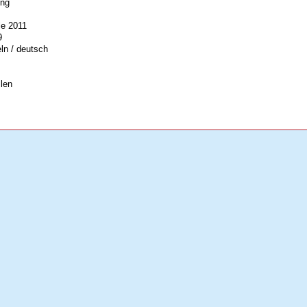
ung
le 2011
9
ln / deutsch
len