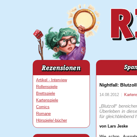
Artikel - Interview
Nightfall: Blutzoll
Rollenspiele
Brettspiele
14.08.2012
Karten
Kartenspiele
„Blutzoll“ bereich
Comics
Überleben in dies
Romane
für gleichbleibend
Hörspiele/-bücher
von Lars Jeske
Wie schon „Ausnahm