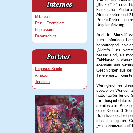
„Blutzoll“ 24 neue Be
klassische Auftei
Aktionskarten und 2 
Mitarbeit
Promo-Karten, sum
Rezi - Exemplare
Regelergänzung.
Impressum
Auch in „Blutzoll“ 
Datenschutz
zum sofortigen Los
hervorragend spiel
„Nightfall“ zu ver
besser sind, als mög
Faltblätter in dies
ebenfalls das wicht
Pegasus Spiele
Geschichten aus der 
Amazon
Teile ergänzt, könnt
Tanelorn
Wenngleich es diese
speziellen Wunden zu
hatte (außer für die 
Ein Beispiel dafür is
somit wie im Prinzip
einer Kreatur 3 Sch
Brandwunde ablegen k
inhaltlich logisch. 
„Ausnahmezustand“ ber