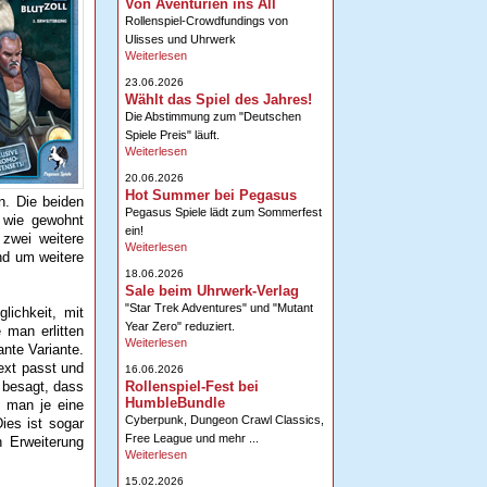
Von Aventurien ins All
Rollenspiel-Crowdfundings von
Ulisses und Uhrwerk
Weiterlesen
23.06.2026
Wählt das Spiel des Jahres!
Die Abstimmung zum "Deutschen
Spiele Preis" läuft.
Weiterlesen
20.06.2026
Hot Summer bei Pegasus
n. Die beiden
Pegasus Spiele lädt zum Sommerfest
n wie gewohnt
ein!
 zwei weitere
Weiterlesen
und um weitere
18.06.2026
Sale beim Uhrwerk-Verlag
"Star Trek Adventures" und "Mutant
lichkeit, mit
Year Zero" reduziert.
 man erlitten
Weiterlesen
ante Variante.
Text passt und
16.06.2026
Rollenspiel-Fest bei
t besagt, dass
HumbleBundle
e man je eine
Cyberpunk, Dungeon Crawl Classics,
ies ist sogar
Free League und mehr ...
n Erweiterung
Weiterlesen
15.02.2026