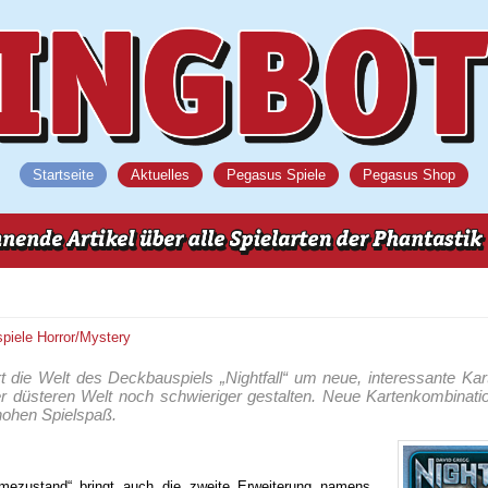
Startseite
Aktuelles
Pegasus Spiele
Pegasus Shop
spiele
Horror/Mystery
ert die Welt des Deckbauspiels „Nightfall“ um neue, interessante Kar
er düsteren Welt noch schwieriger gestalten. Neue Kartenkombinat
 hohen Spielspaß.
ezustand“ bringt auch die zweite Erweiterung namens