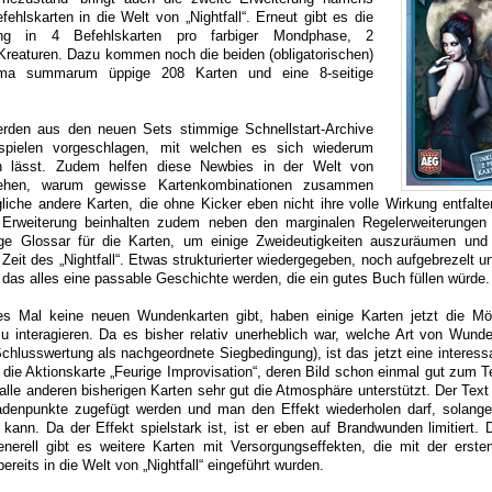
fehlskarten in die Welt von „Nightfall“. Erneut gibt es die
lung in 4 Befehlskarten pro farbiger Mondphase, 2
Kreaturen. Dazu kommen noch die beiden (obligatorischen)
ma summarum üppige 208 Karten und eine 8-seitige
werden aus den neuen Sets stimmige Schnellstart-Archive
spielen vorgeschlagen, mit welchen es sich wiederum
en lässt. Zudem helfen diese Newbies in der Welt von
stehen, warum gewisse Kartenkombinationen zusammen
liche andere Karten, die ohne Kicker eben nicht ihre volle Wirkung entfalte
er Erweiterung beinhalten zudem neben den marginalen Regelerweiterunge
ige Glossar für die Karten, um einige Zweideutigkeiten auszuräumen und
Zeit des „Nightfall“. Etwas strukturierter wiedergegeben, noch aufgebrezelt 
e das alles eine passable Geschichte werden, die ein gutes Buch füllen würde.
s Mal keine neuen Wundenkarten gibt, haben einige Karten jetzt die Mög
 interagieren. Da es bisher relativ unerheblich war, welche Art von Wunde
Schlusswertung als nachgeordnete Siegbedingung), ist das jetzt eine interess
t die Aktionskarte „Feurige Improvisation“, deren Bild schon einmal gut zum 
 alle anderen bisherigen Karten sehr gut die Atmosphäre unterstützt. Der Tex
adenpunkte zugefügt werden und man den Effekt wiederholen darf, solang
ann. Da der Effekt spielstark ist, ist er eben auf Brandwunden limitiert. D
Generell gibt es weitere Karten mit Versorgungseffekten, die mit der erste
eits in die Welt von „Nightfall“ eingeführt wurden.