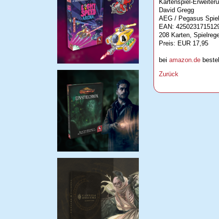
Kartenspiel-Erweiter
David Gregg
AEG / Pegasus Spie
EAN: 425023171512
208 Karten, Spielrege
Preis: EUR 17,95
bei
amazon.de
bestel
Zurück