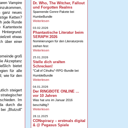
waren Vampire
Dr. Who, The Witcher, Fallout
und Forgotten Realms
 hinzukommen,
Spannende Genre-Pakete bei
in ganz neues
HumbeBundle
stige Ketten?
Weiterlesen
ch jede Runde
 Kartentexte
03.02.2026
 Hintergrund.
Phantastische Literatur beim
SERAPH 2026
ielzeit etwas
Nominierungen für den Literaturpreis
ch über einer
stehen fest
Weiterlesen
-Gemeinde groß
25.01.2026
die Akzeptanz
Stelle dich uralten
eßlich bietet
Schrecken!
gien für alle
"Call of Cthulhu"-RPG-Bundle bei
, wie für den
HumbleBundle
Weiterlesen
04.01.2026
tlich steigert
Der RINGBOTE ONLINE ...
strategischer
vor 10 Jahren
rschieden. Im
Was hat uns im Januar 2016
da durch die
beschäftig?
Weiterlesen
ei „Blutzoll“
28.11.2025
CONspiracy – erstmals digital
& @ Pegasus Spiele