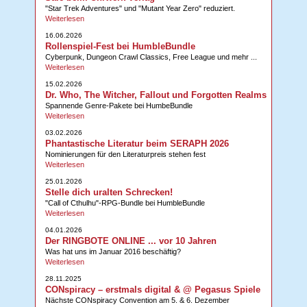
"Star Trek Adventures" und "Mutant Year Zero" reduziert.
Weiterlesen
16.06.2026
Rollenspiel-Fest bei HumbleBundle
Cyberpunk, Dungeon Crawl Classics, Free League und mehr ...
Weiterlesen
15.02.2026
Dr. Who, The Witcher, Fallout und Forgotten Realms
Spannende Genre-Pakete bei HumbeBundle
Weiterlesen
03.02.2026
Phantastische Literatur beim SERAPH 2026
Nominierungen für den Literaturpreis stehen fest
Weiterlesen
25.01.2026
Stelle dich uralten Schrecken!
"Call of Cthulhu"-RPG-Bundle bei HumbleBundle
Weiterlesen
04.01.2026
Der RINGBOTE ONLINE ... vor 10 Jahren
Was hat uns im Januar 2016 beschäftig?
Weiterlesen
28.11.2025
CONspiracy – erstmals digital & @ Pegasus Spiele
Nächste CONspiracy Convention am 5. & 6. Dezember