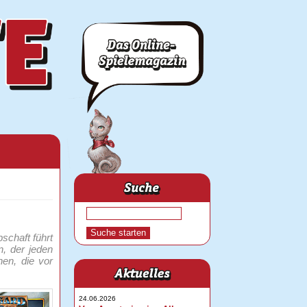
schaft führt
, der jeden
hen, die vor
24.06.2026