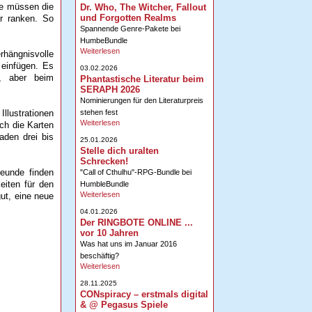
se müssen die
Dr. Who, The Witcher, Fallout
und Forgotten Realms
r ranken. So
Spannende Genre-Pakete bei
HumbeBundle
Weiterlesen
rhängnisvolle
 einfügen. Es
03.02.2026
n, aber beim
Phantastische Literatur beim
SERAPH 2026
Nominierungen für den Literaturpreis
stehen fest
llustrationen
Weiterlesen
ch die Karten
aden drei bis
25.01.2026
Stelle dich uralten
Schrecken!
reunde finden
"Call of Cthulhu"-RPG-Bundle bei
eiten für den
HumbleBundle
Weiterlesen
gut, eine neue
04.01.2026
Der RINGBOTE ONLINE ...
vor 10 Jahren
Was hat uns im Januar 2016
beschäftig?
Weiterlesen
28.11.2025
CONspiracy – erstmals digital
& @ Pegasus Spiele