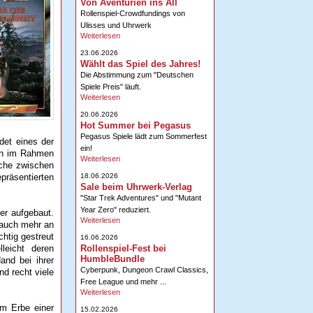
Von Aventurien ins All
Rollenspiel-Crowdfundings von
Ulisses und Uhrwerk
Weiterlesen
23.06.2026
Wählt das Spiel des Jahres!
Die Abstimmung zum "Deutschen
Spiele Preis" läuft.
Weiterlesen
20.06.2026
Hot Summer bei Pegasus
Pegasus Spiele lädt zum Sommerfest
det eines der
ein!
och im Rahmen
Weiterlesen
uche zwischen
18.06.2026
präsentierten
Sale beim Uhrwerk-Verlag
"Star Trek Adventures" und "Mutant
Year Zero" reduziert.
er aufgebaut.
Weiterlesen
n auch mehr an
chtig gestreut
16.06.2026
Rollenspiel-Fest bei
leicht deren
HumbleBundle
and bei ihrer
Cyberpunk, Dungeon Crawl Classics,
nd recht viele
Free League und mehr ...
Weiterlesen
em Erbe einer
15.02.2026