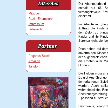
Der Abenteuerband „
enthält auf 66 Se
verhängnisvolle Er
Mitarbeit
einnimmt.
Rezi - Exemplare
Impressum
Im Abenteuer „Zieg
Auftrag, die Kinder 
Datenschutz
den Zielort zu bring
Kinder und ihr Kinde
Serenea nicht viel be
Doch schon auf dem 
anvertrauten Kinder
Pegasus Spiele
der augenblicklichen
Amazon
die Fronten alter M
Ordnung.
Tanelorn
Die Helden müssen si
Es gibt Ausführungen
den erfahrenen Spiel
werden. Auch sollt
wahrscheinliche Ent
Abenteuergestaltung. 
– passend zu streuen
Das zweite, knapp 1