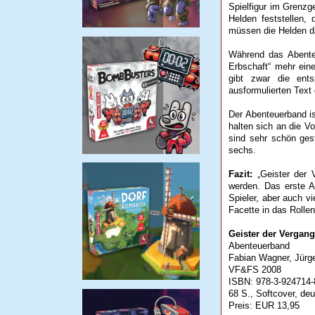
Spielfigur im Grenzg
Helden feststellen
müssen die Helden d
Während das Abenteue
Erbschaft“ mehr ein
gibt zwar die ents
ausformulierten Text
Der Abenteuerband is
halten sich an die V
sind sehr schön gest
sechs.
Fazit:
„Geister der V
werden. Das erste Ab
Spieler, aber auch vi
Facette in das Rollen
Geister der Vergang
Abenteuerband
Fabian Wagner, Jürg
VF&FS 2008
ISBN: 978-3-924714-
68 S., Softcover, de
Preis: EUR 13,95