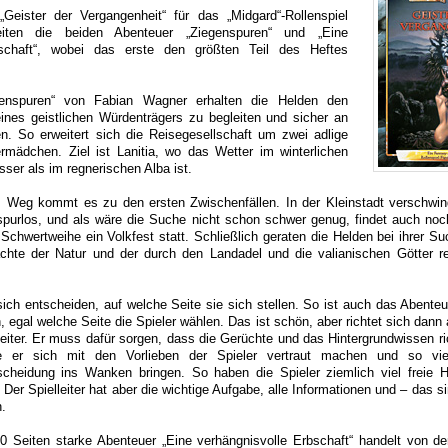
Geister der Vergangenheit“ für das „Midgard“-Rollenspiel
iten die beiden Abenteuer „Ziegenspuren“ und „Eine
bschaft“, wobei das erste den größten Teil des Heftes
enspuren“ von Fabian Wagner erhalten die Helden den
eines geistlichen Würdenträgers zu begleiten und sicher an
en. So erweitert sich die Reisegesellschaft um zwei adlige
rmädchen. Ziel ist Lanitia, wo das Wetter im winterlichen
sser als im regnerischen Alba ist.
Weg kommt es zu den ersten Zwischenfällen. In der Kleinstadt verschwin
 spurlos, und als wäre die Suche nicht schon schwer genug, findet auch n
 Schwertweihe ein Volkfest statt. Schließlich geraten die Helden bei ihrer S
ächte der Natur und der durch den Landadel und die valianischen Götter re
ch entscheiden, auf welche Seite sie sich stellen. So ist auch das Abenteu
, egal welche Seite die Spieler wählen. Das ist schön, aber richtet sich dan
leiter. Er muss dafür sorgen, dass die Gerüchte und das Hintergrundwissen ri
e er sich mit den Vorlieben der Spieler vertraut machen und so viel
scheidung ins Wanken bringen. So haben die Spieler ziemlich viel freie H
Der Spielleiter hat aber die wichtige Aufgabe, alle Informationen und – das si
.
0 Seiten starke Abenteuer „Eine verhängnisvolle Erbschaft“ handelt von d