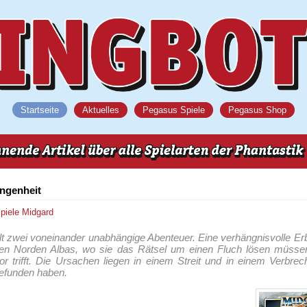
Startseite
Aktuelles
Pegasus Spiele
Pegasus Shop
angenheit
spiele
Midgard
t zwei voneinander unabhängige Abenteuer. Eine verhängnisvolle Erb
den Norden Albas, wo sie das Rätsel um einen Fluch lösen müssen
r trifft. Die Ursachen liegen in einem Streit und in einem Verbrec
gefunden haben.