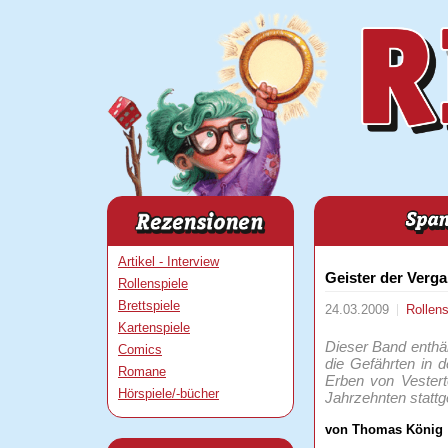
Artikel - Interview
Geister der Verg
Rollenspiele
Brettspiele
24.03.2009
Rollen
Kartenspiele
Dieser Band enthäl
Comics
die Gefährten in 
Romane
Erben von Vesterto
Hörspiele/-bücher
Jahrzehnten statt
von Thomas König