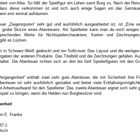
ebiet von Alba. So fällt der Spielfigur ein Lehen samt Burg zu. Nach der Rei
, dass diese verkommen ist und sich auch einige Sagen um das Gemäue
ann erst einmal aufräumen.
r „Ziegenspuren“ sehr gut und ausführlich ausgearbeitet ist, ist „Eine ve
e grobe Skizze eines Abenteuers. Als Spielleiter kann man da noch einiges
prechenden Werte für Nichtspielercharaktere, Karten und Zeichnunge
 gibt es Lücken.
t in Schwarz-Weiß gedruckt und ein Softcover. Das Layout und die wenigen I
orgaben der anderen Produkte. Das Titelbild und die Zeichnungen gefallen. Au
altet. Die Abenteuer richten sich an drei bis fünf Spielerfiguren mit den Gr
ergangenheit“ enthält zwei sehr gute Abenteuer, die mit Sicherheit ihre F
enteuer ist sehr ausführlich gestaltet und bietet viele Entfaltungsmöglichk
el Arbeitsaufwand für den Spielleiter. Das zweite Abenteuer eignet sich sehr 
spiel zu bringen, wenn die Helden nun Burgbesitzer sind.
enheit
en E. Franke
87-1
utsch