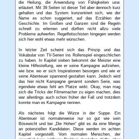
die Heilung, die Anwendung von Fähigkeiten usw.
erläutert. Mit 39 Seiten ist dieser Teil aber dennoch kurz
gehalten und das System konzentriert sich, wie der
Name es schon suggeriert, auf das Erzählen der
Geschichte. Im Großen und Ganzen sind die Regeln
schnell zu erlernen und dürften nicht allzu viele
Probleme aufwerfen. Regelfetischisten hingegen werden
sich hier wohl etwas mehr wünschen.
In letzter Zeit scheint sich das Prinzip und das
Vokabular von TV-Serien ins Rollenspiel eingeschlichen
zu haben. In Kapitel sieben bekommt der Meister eine
kleine Hilfestellung, wie er seine Kampagne aufziehen,
wie bzw. wo er sich Inspirationen besorgen und wie er
seine Abenteuer spannend gestalten kann. Jedoch wird
das hier nicht Kampagne genannt sondern Serie, was
irgendwie etwas fehl am Platze wirkt. Okay, man mag
sich die Tricks der Filmemacher zu eigen machen, dies
war allerdings auch schon früher der Fall und trotzdem
konnte man es Kampagne nennen.
Als nächstes folgt die Würze in der Suppe. Ein
Abenteuer ist normalerweise nur so gut wie sein
Bösewicht und bei „Die Hohen“ gibt es da eine Menge
an potenziellen Kandidaten. Diese werden im achten
Kapitel vorgestellt. Vom normalen Menschen, der