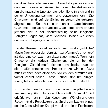
damit er diese erlernen kann. Diese Fähigkeiten kann er
dann mit Essenz aktivieren. Bei Essenz handelt es sich
um die magische Energie, die jeder Hohe in sich und in
seiner Umgebung sammeln und verwenden kann. Die
Charismen sind auf die Skills, zu denen sie gehören,
abgestimmt. So hat man unter Kampfkünsten
Charismen, die an alte Jackie-Chan-Filme erinnern und
jemand, der in der Nachforschung seine magische
Fähigkeit liegen hat, lässt Sherlock Holmes wie einen
dummen Schuljungen aussehen.
Bei der Hexerei handelt es sich dann um die „wirkliche“
Magie (hier wieder der Vergleich zu „Vampire“: „Tremere“
ist das Einzige, was man dazu sagen muss). Wenn ein
Charakter die nötigen Charismen, die er bei der
Fertigkeit „Okkultismus“ erlernen kann, besitzt, kann er
sich dafür entscheiden, Hexereien zu wirken. Dazu
muss er aber jeden einzelnen Spruch, den er wirken will,
vorher erlernt haben. Diese Zauber sind um einiges
teurer, haben dafür aber auch eine viel größere Macht.
In Kapitel sechs wird nun alles regeltechnisch
zusammengeführt. Unter der Überschrift „Dramatik“ wird
erklärt, wie man mit den Regeln zum Würfeln und den
Regeln für die Fertigkeiten das Spiel zum Laufen bringt,
das heißt es wird der Kampf mit allen seinen Feinheiten,