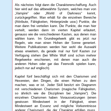
Als nächstes folgt dann die Charaktererschaffung. Auch
hier wird auf das altbewährte System, welches man von
„Vampire“ oder „World of Darkness“ kennt,
zurückgegriffen. Man erhält für die einzelnen Bereiche
(Attribute, Fähigkeiten, Hintergründe usw.) Punkte, die
man dann frei verteilen kann. Die Punkte, die man hier
verteilt, werden dann im vierten Kapitel erläutert,
genauso wie die verschiedenen Kasten, aus denen man
wählen kann. Im Grundregelwerk gibt es jetzt nur
Regeln, wie man einen Hohen der Sonne generiert.
Weitere Publikationen werden hier wohl die Auswahl
etwas erweitern, da gerade mal nur fünf Kasten zur
Verfügung stehen (bei White Wolf sind schon mehrer
Regelwerke erschienen, mit denen man auch die
anderen Hohen oder gar das Feenvolk spielen kann,
jedoch nur auf englisch).
Kapitel fünf beschäftigt sich mit den Charismen und
Hexereien, den Dingen, die einen Hohen zu dem
machen, was er ist. Jeder Skill besitzt ein Diagramm
mit verschiedenen Charismen (magische Fähigkeiten,
so ähnlich wie die Disziplinen bei „Vampire“). Die
einzelnen Charismen haben Voraussetzungen (einen
gewissen Mindestwert in der Fähigkeit, einen
Mindestwert an Essenz und mögliche Vorkenntnisse
anderer Charismen), die der Charakter erfüllen muss,