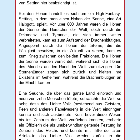
von Setting hier beabsichtigt ist.
Bei den Hohen handelt es sich um ein High-Fantasy-
Setting, in dem man einen Hohen der Sonne, eine Art
Halbgott, spielt. Vor über 800 Jahren waren die Hohen
der Sonne die Herrscher der Welt, doch durch die
Dekadenz und Tyrannei, die sich immer weiter
verbreiteten, kam es zum Aufstand der Drachenblütigen.
Angespornt durch die Hohen der Sterne, die die
Fähigkeit besaßen, in die Zukunft zu sehen, kam es
zum Krieg zwischen den beiden Fraktionen. Die Hohen
der Sonne wurden vernichtet, während sich die Hohen
des Mondes an den Rand der Welt zurückzogen. Die
Sternenjünger zogen sich zurück und hielten ihre
Existenz im Geheimen, während die Drachenblütigen an
die Macht kamen.
Eine Seuche, die über das ganze Land einbrach und
neun von zehn Menschen tötete, schwächte die Welt so
sehr, dass das Lichte Volk (bestehend aus Geistern,
Feen und anderen Fabelwesen) in die Welt eindringen
konnte und sich ausbreitete. Kurz bevor diese Wesen
bis ins Zentrum der Welt vorrücken konnten, eroberte
ein Offizierin die als unüberwindbar geltende Festung im
Zentrum des Reichs und konnte mit Hilfe der alten
Artefakte das Lichte Volk wieder zurück in die