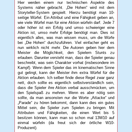
Hier werden einem nur technischen Aspekte des
Systems näher gebracht. „Die Hohen“ wird mit dem
Storyteller-System gespielt. Hierzu benötigt man 10-
seitige Würfel. Ein Attribut und eine Fähigkeit geben an,
wie viele Würfel man für eine Aktion würfeln darf. Jede 7
oder höher ist ein Erfolg und umso schwieriger eine
Aktion ist, umso mehr Erfolge benötigt man. Dies ist
eigentlich alles, was man wissen muss, um die Würfe
bei „Die Hohen“ durchzuführen. Viel einfacher geht es
nun wirklich nicht mehr. Die Autoren geben hier dem
Meister die Möglichkeit, den Spielern Stunts zu
erlauben. Darunter versteht man, dass der Spieler genau
beschreibt, was sein Charakter vorhat (insbesondere im
Kampf). Wenn dem Spieler das im kinematischen Sinne
gut gelingt, kann der Meister ihm extra Würfel für die
Aktion erlauben. Ich selber finde diese Regel zwar ganz
nett, doch sollte es eigentlich selbstverständlich sein,
dass die Spieler ihre Aktion verbal ausschmücken, um
den Spielspaß zu mehren. Wenn es aber nötig sein
sollte, da man ansonsten nur die Worte „Attacke“ und
„Parade“ zu hören bekommt, dann kann dies ein gutes
Mittel sein, die Spieler zum Spielen zu bringen. Mit
Attributen und Fähigkeiten, die einen Wert bis 5
besitzen können, kann man so schon mal 13W10 auf
einmal würfeln (da freut sich der örtliche W10-
Produzent).