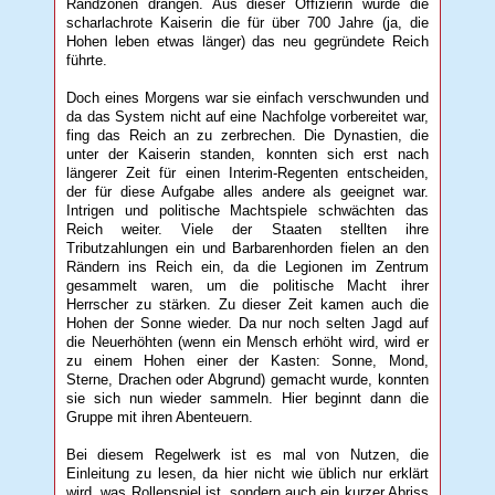
Randzonen drängen. Aus dieser Offizierin wurde die
scharlachrote Kaiserin die für über 700 Jahre (ja, die
Hohen leben etwas länger) das neu gegründete Reich
führte.
Doch eines Morgens war sie einfach verschwunden und
da das System nicht auf eine Nachfolge vorbereitet war,
fing das Reich an zu zerbrechen. Die Dynastien, die
unter der Kaiserin standen, konnten sich erst nach
längerer Zeit für einen Interim-Regenten entscheiden,
der für diese Aufgabe alles andere als geeignet war.
Intrigen und politische Machtspiele schwächten das
Reich weiter. Viele der Staaten stellten ihre
Tributzahlungen ein und Barbarenhorden fielen an den
Rändern ins Reich ein, da die Legionen im Zentrum
gesammelt waren, um die politische Macht ihrer
Herrscher zu stärken. Zu dieser Zeit kamen auch die
Hohen der Sonne wieder. Da nur noch selten Jagd auf
die Neuerhöhten (wenn ein Mensch erhöht wird, wird er
zu einem Hohen einer der Kasten: Sonne, Mond,
Sterne, Drachen oder Abgrund) gemacht wurde, konnten
sie sich nun wieder sammeln. Hier beginnt dann die
Gruppe mit ihren Abenteuern.
Bei diesem Regelwerk ist es mal von Nutzen, die
Einleitung zu lesen, da hier nicht wie üblich nur erklärt
wird, was Rollenspiel ist, sondern auch ein kurzer Abriss