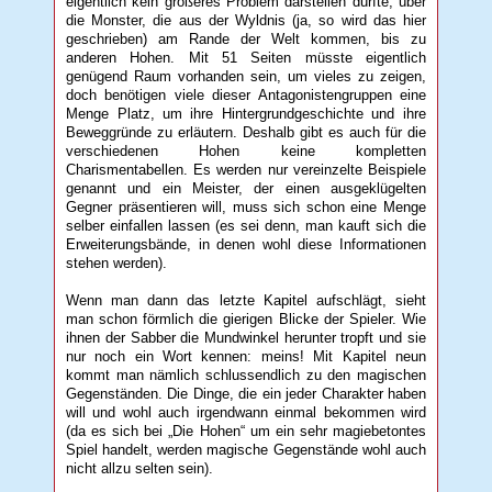
eigentlich kein größeres Problem darstellen dürfte, über
die Monster, die aus der Wyldnis (ja, so wird das hier
geschrieben) am Rande der Welt kommen, bis zu
anderen Hohen. Mit 51 Seiten müsste eigentlich
genügend Raum vorhanden sein, um vieles zu zeigen,
doch benötigen viele dieser Antagonistengruppen eine
Menge Platz, um ihre Hintergrundgeschichte und ihre
Beweggründe zu erläutern. Deshalb gibt es auch für die
verschiedenen Hohen keine kompletten
Charismentabellen. Es werden nur vereinzelte Beispiele
genannt und ein Meister, der einen ausgeklügelten
Gegner präsentieren will, muss sich schon eine Menge
selber einfallen lassen (es sei denn, man kauft sich die
Erweiterungsbände, in denen wohl diese Informationen
stehen werden).
Wenn man dann das letzte Kapitel aufschlägt, sieht
man schon förmlich die gierigen Blicke der Spieler. Wie
ihnen der Sabber die Mundwinkel herunter tropft und sie
nur noch ein Wort kennen: meins! Mit Kapitel neun
kommt man nämlich schlussendlich zu den magischen
Gegenständen. Die Dinge, die ein jeder Charakter haben
will und wohl auch irgendwann einmal bekommen wird
(da es sich bei „Die Hohen“ um ein sehr magiebetontes
Spiel handelt, werden magische Gegenstände wohl auch
nicht allzu selten sein).