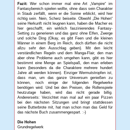
Fazit:
Wer schon immer mal eine Art „Vampire“ im
Fantasybereich spielen wollte, ohne dass sein Charakter
in Staub zerfällt, wenn er die Sonne erblickt, wird hier
richtig sein. Nein, Scherz beiseite. Obwohl „Die Hohen“
seine Herkunft nicht leugnen kann, haben die Macher es
hier geschafft, ein wirklich faszinierendes Fantasy-
Setting zu generieren und das ganz ohne Elfen, Zwerge
und solche Ding (Okay, es gibt Feen und die kleinen
Männer in einem Berg im Reich, doch dürften die nicht
allzu sehr den Ausschlag geben). Mit den leicht
verständlichen Regeln und dem Manga-Flair, den man
aber ohne Probleme auch umgehen kann, gibt es hier
bestimmt eine Menge an Spielspaß, den man erleben
kann (besonders da die Charaktere mehrere hundert
Jahre alt werden können). Einziger Wermutstropfen ist,
dass man, um das ganze Universum genießen zu
können, noch einige der folgenden Regelwerke
benötigen wird. Und bei den Preisen, die Rollenspiele
heutzutage haben, wird das nicht gerade billig.
Andererseits: Verzichtet man mal auf ein paar Pizzen
bei den nächsten Sitzungen und bringt stattdessen
seine Butterbrote mit, hat man schon man das Geld für
das nächste Buch zusammengespart. :-)
Die Hohen
Grundregelwerk