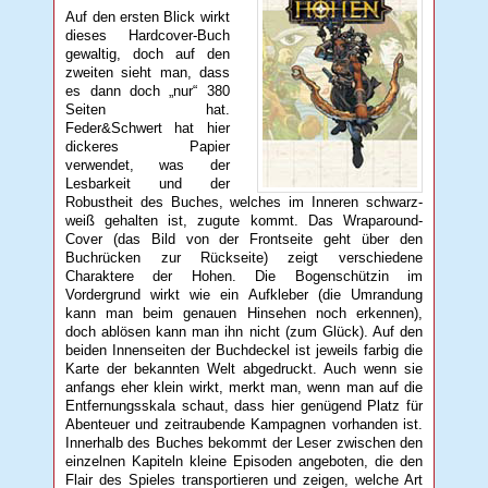
Auf den ersten Blick wirkt
dieses Hardcover-Buch
gewaltig, doch auf den
zweiten sieht man, dass
es dann doch „nur“ 380
Seiten hat.
Feder&Schwert hat hier
dickeres Papier
verwendet, was der
Lesbarkeit und der
Robustheit des Buches, welches im Inneren schwarz-
weiß gehalten ist, zugute kommt. Das Wraparound-
Cover (das Bild von der Frontseite geht über den
Buchrücken zur Rückseite) zeigt verschiedene
Charaktere der Hohen. Die Bogenschützin im
Vordergrund wirkt wie ein Aufkleber (die Umrandung
kann man beim genauen Hinsehen noch erkennen),
doch ablösen kann man ihn nicht (zum Glück). Auf den
beiden Innenseiten der Buchdeckel ist jeweils farbig die
Karte der bekannten Welt abgedruckt. Auch wenn sie
anfangs eher klein wirkt, merkt man, wenn man auf die
Entfernungsskala schaut, dass hier genügend Platz für
Abenteuer und zeitraubende Kampagnen vorhanden ist.
Innerhalb des Buches bekommt der Leser zwischen den
einzelnen Kapiteln kleine Episoden angeboten, die den
Flair des Spieles transportieren und zeigen, welche Art