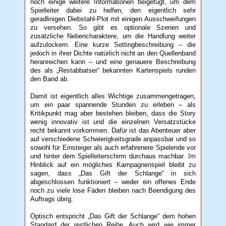
noch einige weitere Informationen beigefügt, um dem
Spielleiter dabei zu helfen, den eigentlich sehr
geradlinigen Diebstahl-Plot mit einigen Ausschweifungen
zu versehen. So gibt es optionale Szenen und
zusätzliche Nebencharaktere, um die Handlung weiter
aufzulockern. Eine kurze Settingbeschreibung – die
jedoch in ihrer Dichte natürlich nicht an den Quellenband
heranreichen kann – und eine genauere Beschreibung
des als „Restabbatser“ bekannten Kartenspiels runden
den Band ab.
Damit ist eigentlich alles Wichtige zusammengetragen,
um ein paar spannende Stunden zu erleben – als
Kritikpunkt mag aber bestehen bleiben, dass die Story
wenig innovativ ist und die einzelnen Versatzstücke
recht bekannt vorkommen. Dafür ist das Abenteuer aber
auf verschiedene Schwierigkeitsgrade anpassbar und so
sowohl für Einsteiger als auch erfahrenere Spielende vor
und hinter dem Spielleiterschirm durchaus machbar. Im
Hinblick auf ein mögliches Kampagnenspiel bleibt zu
sagen, dass „Das Gift der Schlange“ in sich
abgeschlossen funktioniert – weder ein offenes Ende
noch zu viele lose Fäden bleiben nach Beendigung des
Auftrags übrig.
Optisch entspricht „Das Gift der Schlange“ dem hohen
Standard der restlichen Reihe. Auch wird wie immer