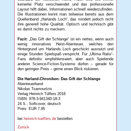
keinerlei Platz verschwendet und das professionelle
Layout hilft dabei, Informationen schnell wiederzufinden.
Die Illustrationen kennt man teilweise bereits aus dem
Quellenband „Harlands Loch“, das mindert jedoch nicht
ihre generell hohe Qualität. Optisch und technisch gibt
es damit nichts zu meckern.
Fazit:
„Das Gift der Schlange“ ist ein nettes, wenn auch
wenig innovatives Heist-Abenteuer, welches den
Hintergrund um Harlands Loch geschickt ausnutzt und
einige Stunden Spielspaß verspricht. Für „Ultima Ratio“-
Fans definitiv empfehlenswert, aber auch Spielende
anderer Science-Fiction-Systeme dürfen – gerade für
den geringen Preis – gerne einen Blick riskieren.
Die Harland-Chroniken: Das Gift der Schlange
Abenteuerband
Nikolas Tsamourtzis
Verlag Heinrich Tüffers 2018
ISBN: 978-3-941340-18-3
24 S., Softcover, deutsch
Preis: EUR 7,95
bei
heinrich-tueffers.de
bestellen
Zurück