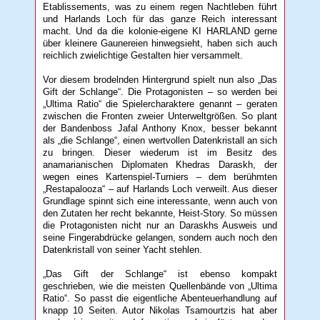
Etablissements, was zu einem regen Nachtleben führt
und Harlands Loch für das ganze Reich interessant
macht. Und da die kolonie-eigene KI HARLAND gerne
über kleinere Gaunereien hinwegsieht, haben sich auch
reichlich zwielichtige Gestalten hier versammelt.
Vor diesem brodelnden Hintergrund spielt nun also „Das
Gift der Schlange“. Die Protagonisten – so werden bei
„Ultima Ratio“ die Spielercharaktere genannt – geraten
zwischen die Fronten zweier Unterweltgrößen. So plant
der Bandenboss Jafal Anthony Knox, besser bekannt
als „die Schlange“, einen wertvollen Datenkristall an sich
zu bringen. Dieser wiederum ist im Besitz des
anamarianischen Diplomaten Khedras Daraskh, der
wegen eines Kartenspiel-Turniers – dem berühmten
„Restapalooza“ – auf Harlands Loch verweilt. Aus dieser
Grundlage spinnt sich eine interessante, wenn auch von
den Zutaten her recht bekannte, Heist-Story. So müssen
die Protagonisten nicht nur an Daraskhs Ausweis und
seine Fingerabdrücke gelangen, sondern auch noch den
Datenkristall von seiner Yacht stehlen.
„Das Gift der Schlange“ ist ebenso kompakt
geschrieben, wie die meisten Quellenbände von „Ultima
Ratio“. So passt die eigentliche Abenteuerhandlung auf
knapp 10 Seiten. Autor Nikolas Tsamourtzis hat aber