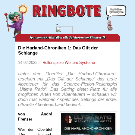
Die Harland-Chroniken 1: Das Gift der
Schlange
14.02.2023
Rollenspiele
Weitere Systeme
Unter dem Obertitel „Die Harland-Chroniken“
erschien mit „Das Gift der Schlange“ das erste
Abenteuer für das Science-Fiction-Rollenspiel
„Ultima Ratio“. Das Setting bietet Platz für alle
möglichen Arten von Abenteuern – schauen wir
doch mal, welchen Aspekt des Settings der erste,
offizielle Abenteuerband bedient.
von André
Frenzer
Wer den Obertitel
„Die Harland-