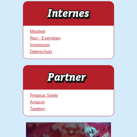
Mitarbeit
Rezi - Exemplare
Impressum
Datenschutz
Pegasus Spiele
Amazon
Tanelorn