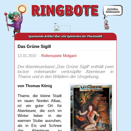
Das Grüne Sigill
13.01.2010
Rollenspiele
Midgard
Der Abenteuerband „Das Grüne Sigill“ enthält zwei
locker miteinander verknüpfte Abenteuer in
Thame und in den Wäldern der Umgebung.
von Thomas König
Thame, die kleine Stadt
im rauen Norden Albas,
ist ein guter Ort für
Abenteurer, die sich im
Winter lieber in der
warmen Stube ausruhen,
als in Eis und Schnee
das Abenteuer zu