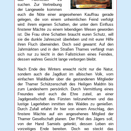
suchen. Zur Vertreibung
der Langeweile kommen
euch die Nöte einer angesehenen Kauffrau gerade
gelegen, die von einem unheimlichen Feind verfolgt
wird: ihrem eigenen Schatten, der unter dem Einfluss
finsterer Mächte zu einem lebendigen Wesen geworden
ist. Die Frau ohne Schatten braucht euren Schutz, will
sie die dunkle Jahreszeit überleben und mit eurer Hilfe
ihren Fluch überwinden. Doch seid gewarnt: Auf den
Jahrmärkten und in den Straßen Thames verfängt man
sich nur zu leicht in den Fallstricken eines Feindes,
dessen wahres Gesicht lange verborgen bleibt.
Nach Ende des Winters erwacht nicht nur die Natur,
sondern auch die Jagdlust im albischen Volk, vom
einfachen Waldläufer über die gestandenen Mitglieder
der Thamer Schützenschaft des Heiligen Maldrin bis
zum Landesherrn persönlich. Durch Vermittlung eines
Freundes wird euch die Ehre zuteil, an einer
Jagdgesellschaft des Fürsten teilzunehmen und das
lustige Lagerleben inmitten des Waldes zu genießen.
Durch Zufall erfahrt ihr hier von einem Anschlag, den
finstere Mächte auf ein angesehenes Mitglied der
Thamer Gesellschaft planen. Der Pfeil des Jägers soll,
von der Hand Samiels gelenkt, dessen Leben ein
vorzeitiges Ende bereiten. Doch wo steckt das