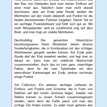
den Bau von Gebäuden baut man seinen Einfluss auf
einer Insel aus. Natürlich kann man nicht überall
dominieren, aber am Ende jeder Runde werden die
Mehrheiten auf den Inseln überprüft und Punkte für die
beiden dominierenden Parteien vergeben. Dieser Teil ist
ein wichtiger Punktelieferant und fühlt sich gut an. Mit
mehr Mitspielenden wird es zunehmend eng auf dem
Brett, und man ringt um stabile Mehrheiten.
Deckbuilding: Die genannten Unterstützer
beziehungsweise freien Mitarbeiter bieten diverse
Sonderfertigkeiten, die in Kombination mit den richtigen
Würfelwerten gespielt werden können. Am Ende jeder
Runde darf der Klan erweitert werden, und legt man es
darauf an, kann man ein stattliche Mannschaft
zusammenstellen. Auch das ist kein ganz unwichtiger
Faktor, denn für die zwei Spielenden mit dem
wertvollsten Kartenstapel am Ende, winken nochmals
einige Punkte.
Set Collection: Ein weiterer wichtiger Lieferant für
Einfluss und Punkte sind Schreine, die in Form von
Relikten auf den Inseln verstreut liegen. Jeweils vier
Relikte können zu einem Schrein zusammengesetzt
werden, wenn denn die Farbe passt und man das
richtige Teil finden konnte. Zu jeder Insel gehören drei