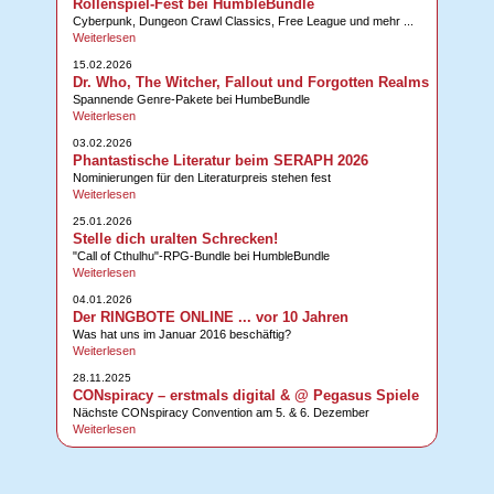
Rollenspiel-Fest bei HumbleBundle
Cyberpunk, Dungeon Crawl Classics, Free League und mehr ...
Weiterlesen
15.02.2026
Dr. Who, The Witcher, Fallout und Forgotten Realms
Spannende Genre-Pakete bei HumbeBundle
Weiterlesen
03.02.2026
Phantastische Literatur beim SERAPH 2026
Nominierungen für den Literaturpreis stehen fest
Weiterlesen
25.01.2026
Stelle dich uralten Schrecken!
"Call of Cthulhu"-RPG-Bundle bei HumbleBundle
Weiterlesen
04.01.2026
Der RINGBOTE ONLINE ... vor 10 Jahren
Was hat uns im Januar 2016 beschäftig?
Weiterlesen
28.11.2025
CONspiracy – erstmals digital & @ Pegasus Spiele
Nächste CONspiracy Convention am 5. & 6. Dezember
Weiterlesen