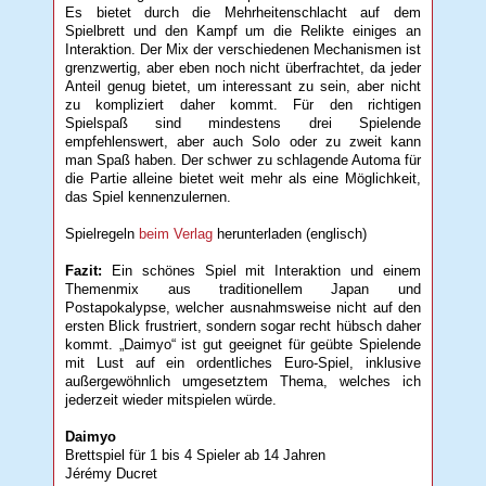
Es bietet durch die Mehrheitenschlacht auf dem
Spielbrett und den Kampf um die Relikte einiges an
Interaktion. Der Mix der verschiedenen Mechanismen ist
grenzwertig, aber eben noch nicht überfrachtet, da jeder
Anteil genug bietet, um interessant zu sein, aber nicht
zu kompliziert daher kommt. Für den richtigen
Spielspaß sind mindestens drei Spielende
empfehlenswert, aber auch Solo oder zu zweit kann
man Spaß haben. Der schwer zu schlagende Automa für
die Partie alleine bietet weit mehr als eine Möglichkeit,
das Spiel kennenzulernen.
Spielregeln
beim Verlag
herunterladen (englisch)
Fazit:
Ein schönes Spiel mit Interaktion und einem
Themenmix aus traditionellem Japan und
Postapokalypse, welcher ausnahmsweise nicht auf den
ersten Blick frustriert, sondern sogar recht hübsch daher
kommt. „Daimyo“ ist gut geeignet für geübte Spielende
mit Lust auf ein ordentliches Euro-Spiel, inklusive
außergewöhnlich umgesetztem Thema, welches ich
jederzeit wieder mitspielen würde.
Daimyo
Brettspiel für 1 bis 4 Spieler ab 14 Jahren
Jérémy Ducret