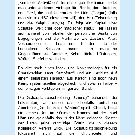
„Kriminelle Aktivitäten“. Im elfseitigen Bestiarium findet
man unter anderem Einträge für Pferde, den Drachen,
den Greif, die fünf Unterarten der Orks (Gargun) (falls
man sie als NSC einsetzten will), den Hru (Felsenriese)
und die Yelgri (Harpyie). Es folgt ein Kapitel über
Schätze, weltlicher oder magischer Natur. Hier lassen
sich anhand von Tabellen der persönliche Besitz von
Begegnungen und die Merkmale wie Zustand, Alter,
Verzierungen etc. bestimmen. In der Liste der
besonderen Schätze lassen sich magische
Gegenstände wie Amulette, Schriftstücke, Rüstungen,
Waffen, Stiefel usw. finden.
Es gibt noch einen Index und Kopiervorlagen für ein
Charakterblatt samt Kampfprofil und ein Hexblatt. Auf
einem separaten Handout aus Karton sind noch neun
Kampfsystemtabellen abgedruckt und zwar in Farbe –
den einzigen Farbtupfern im ganzen Band.
Die Schauplatzbeschreibung „Chendy“ behandelt die
Lokalitäten, an denen das ebenfalls enthaltene
Abenteuer „Die Toten des Winters“ spielt. Chendy heißt
ein kleines Dorf im Königreich Kanday auf der Insel
Hârn und gleichfalls das in der Nähe gelegene Kloster
der Larani (eine gutmütige Göttin, die in diesem
Königreich verehrt wird). Die Schauplatzbeschreibung
fokussiert sich auf die Örtlichkeiten und