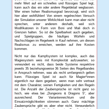
mehr Wert auf ein schnelles und flüssiges Spiel legt,
kann auch das ein oder andere Regeldetail weglassen.
Wer einen hohen Realismusgrad bevorzugt, wird sich
hier aber wohlfühlen! Von einem regelrechten Versuch
der Simulation unserer Wirklichkeit kann man aber nicht
sprechen, unter anderem deshalb, weil sich
Modifikatoren in Form von Boni und Mali doch in
Grenzen halten. So ist die Spielbarkeit auch gegeben,
und Spielgruppen, die häufiges Würfeln und
Nachschlagen im Regelwerk in Kauf nehmen, um diesen
Realismus zu erreichen, werden auf ihre Kosten
kommen.
Nicht nur das Kampfsystem ist komplex, auch das
Magiesystem weis mit Komplexität aufzuwarten; so
verwundert es nicht, dass beide Systeme respektive
jeweils 35 beziehungsweise 36 Seiten des Regelbandes
in Anspruch nehmen, was als recht umfangreich gelten
kann. Flüssiges Spiel ist auch für Magier*innen
eigentlich nur dann gegeben, wenn man sehr vertraut
mit dem Charakter, seinen Fertigkeiten und den Regeln
ist. Die Anzahl der Zaubersprüche ist nicht ganz so
hoch, wie etwa bei „Dungeons & Dragons 5“, aber
ausreichend. Der Variantenreichtum und die
Einsatzmöglichkeiten stimmen auch. Ganz mächtige
Zaubersprüche gibt es aber eher nicht. Verwunderlich