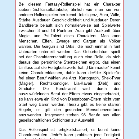
Bei diesem Fantasy-Rollenspiel hat ein Charakter
sieben Schlüsseltattribute, ähnlich wie man sie von
anderen Rollenspielen her kennt: Intelligenz, Aura, Wille,
Stärke, Ausdauer, Geschicklichkeit und Ausdauer. Deren
Bandbreite beläuft sich normalerweise auf Spielwerte
zwischen 3 und 18 Punkten. Aura gibt Auskunft über
Magie- und Psi-Talent eines Charakters. Man kann
Menschen, Elfen, Zwerge und Gargun als Völker
wählen. Die Gargun sind Orks, die noch einmal in fünf
Unterarten unterteilt werden. Das Geburtsdatum spielt
bei der Charaktererschaffung auch eine Rolle, da sich
daraus das persönliche Sternzeichen ergibt, das einen
Einfluss auf die Fertigkeitswerte hat. „Hârnmaster“ kennt
keine Charakterklassen, dafür kann der*die Spieler*in
frei einen Beruf wählen wie Arzt, Kartograph, Shek-Pvar
(Magier), Rechtskundiger, Lia-Kavair (Dieb) und
Gladiator. Die Berufswahl wird durch den
auszuwürfelnden Beruf der Eltern etwas eingeschränkt,
so kann etwa ein Kind von Dienstboten-Eltern nicht vom
Start weg Baron werden. Hierzu gibt es keine starren
Regeln, es gilt den gesunden Menschenverstand
anzuwenden. Insgesamt stehen 98 Berufe aus allen
gesellschaftlichen Schichten zur Auswahl!
Das Rollenspiel ist fertigkeitsbasiert, es kennt keine
Charakterstufen. Jede*r kann praktisch jede Fertigkeit