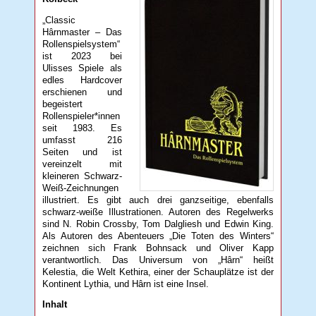
„Classic
Hârnmaster – Das
Rollenspielsystem“
ist 2023 bei
Ulisses Spiele als
edles Hardcover
erschienen und
begeistert
Rollenspieler*innen
seit 1983. Es
umfasst 216
Seiten und ist
vereinzelt mit
kleineren Schwarz-
Weiß-Zeichnungen
illustriert. Es gibt auch drei ganzseitige, ebenfalls
schwarz-weiße Illustrationen. Autoren des Regelwerks
sind N. Robin Crossby, Tom Dalgliesh und Edwin King.
Als Autoren des Abenteuers „Die Toten des Winters“
zeichnen sich Frank Bohnsack und Oliver Kapp
verantwortlich. Das Universum von „Hârn“ heißt
Kelestia, die Welt Kethira, einer der Schauplätze ist der
Kontinent Lythia, und Hârn ist eine Insel.
Inhalt