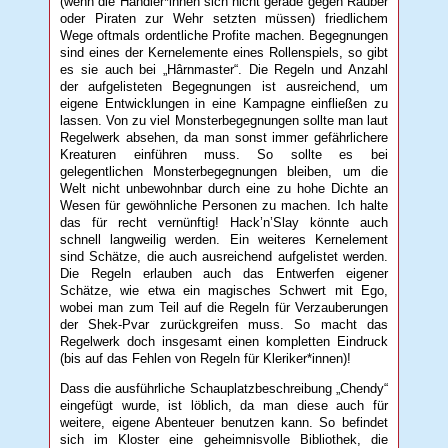
(wenn die Händler*innen sich nicht gerade gegen Räuber
oder Piraten zur Wehr setzten müssen) friedlichem
Wege oftmals ordentliche Profite machen. Begegnungen
sind eines der Kernelemente eines Rollenspiels, so gibt
es sie auch bei „Hârnmaster“. Die Regeln und Anzahl
der aufgelisteten Begegnungen ist ausreichend, um
eigene Entwicklungen in eine Kampagne einfließen zu
lassen. Von zu viel Monsterbegegnungen sollte man laut
Regelwerk absehen, da man sonst immer gefährlichere
Kreaturen einführen muss. So sollte es bei
gelegentlichen Monsterbegegnungen bleiben, um die
Welt nicht unbewohnbar durch eine zu hohe Dichte an
Wesen für gewöhnliche Personen zu machen. Ich halte
das für recht vernünftig! Hack’n’Slay könnte auch
schnell langweilig werden. Ein weiteres Kernelement
sind Schätze, die auch ausreichend aufgelistet werden.
Die Regeln erlauben auch das Entwerfen eigener
Schätze, wie etwa ein magisches Schwert mit Ego,
wobei man zum Teil auf die Regeln für Verzauberungen
der Shek-Pvar zurückgreifen muss. So macht das
Regelwerk doch insgesamt einen kompletten Eindruck
(bis auf das Fehlen von Regeln für Kleriker*innen)!
Dass die ausführliche Schauplatzbeschreibung „Chendy“
eingefügt wurde, ist löblich, da man diese auch für
weitere, eigene Abenteuer benutzen kann. So befindet
sich im Kloster eine geheimnisvolle Bibliothek, die