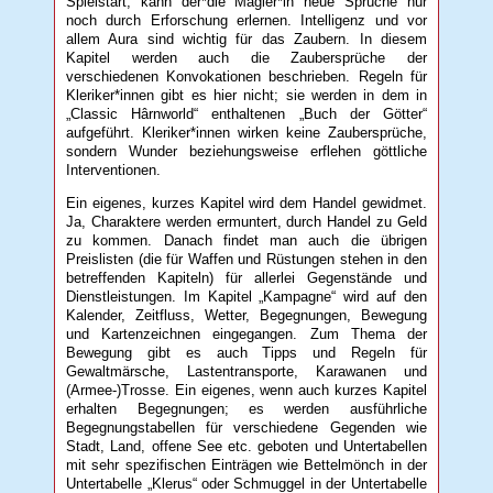
Spielstart, kann der*die Magier*in neue Sprüche nur
noch durch Erforschung erlernen. Intelligenz und vor
allem Aura sind wichtig für das Zaubern. In diesem
Kapitel werden auch die Zaubersprüche der
verschiedenen Konvokationen beschrieben. Regeln für
Kleriker*innen gibt es hier nicht; sie werden in dem in
„Classic Hârnworld“ enthaltenen „Buch der Götter“
aufgeführt. Kleriker*innen wirken keine Zaubersprüche,
sondern Wunder beziehungsweise erflehen göttliche
Interventionen.
Ein eigenes, kurzes Kapitel wird dem Handel gewidmet.
Ja, Charaktere werden ermuntert, durch Handel zu Geld
zu kommen. Danach findet man auch die übrigen
Preislisten (die für Waffen und Rüstungen stehen in den
betreffenden Kapiteln) für allerlei Gegenstände und
Dienstleistungen. Im Kapitel „Kampagne“ wird auf den
Kalender, Zeitfluss, Wetter, Begegnungen, Bewegung
und Kartenzeichnen eingegangen. Zum Thema der
Bewegung gibt es auch Tipps und Regeln für
Gewaltmärsche, Lastentransporte, Karawanen und
(Armee-)Trosse. Ein eigenes, wenn auch kurzes Kapitel
erhalten Begegnungen; es werden ausführliche
Begegnungstabellen für verschiedene Gegenden wie
Stadt, Land, offene See etc. geboten und Untertabellen
mit sehr spezifischen Einträgen wie Bettelmönch in der
Untertabelle „Klerus“ oder Schmuggel in der Untertabelle