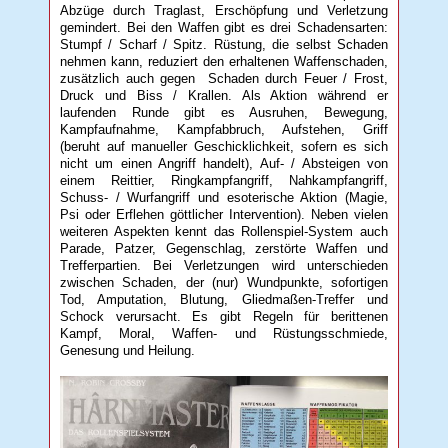
Abzüge durch Traglast, Erschöpfung und Verletzung
gemindert. Bei den Waffen gibt es drei Schadensarten:
Stumpf / Scharf / Spitz. Rüstung, die selbst Schaden
nehmen kann, reduziert den erhaltenen Waffenschaden,
zusätzlich auch gegen Schaden durch Feuer / Frost,
Druck und Biss / Krallen. Als Aktion während er
laufenden Runde gibt es Ausruhen, Bewegung,
Kampfaufnahme, Kampfabbruch, Aufstehen, Griff
(beruht auf manueller Geschicklichkeit, sofern es sich
nicht um einen Angriff handelt), Auf- / Absteigen von
einem Reittier, Ringkampfangriff, Nahkampfangriff,
Schuss- / Wurfangriff und esoterische Aktion (Magie,
Psi oder Erflehen göttlicher Intervention). Neben vielen
weiteren Aspekten kennt das Rollenspiel-System auch
Parade, Patzer, Gegenschlag, zerstörte Waffen und
Trefferpartien. Bei Verletzungen wird unterschieden
zwischen Schaden, der (nur) Wundpunkte, sofortigen
Tod, Amputation, Blutung, Gliedmaßen-Treffer und
Schock verursacht. Es gibt Regeln für berittenen
Kampf, Moral, Waffen- und Rüstungsschmiede,
Genesung und Heilung.