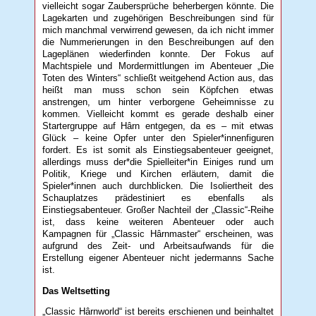
vielleicht sogar Zaubersprüche beherbergen könnte. Die
Lagekarten und zugehörigen Beschreibungen sind für
mich manchmal verwirrend gewesen, da ich nicht immer
die Nummerierungen in den Beschreibungen auf den
Lageplänen wiederfinden konnte. Der Fokus auf
Machtspiele und Mordermittlungen im Abenteuer „Die
Toten des Winters“ schließt weitgehend Action aus, das
heißt man muss schon sein Köpfchen etwas
anstrengen, um hinter verborgene Geheimnisse zu
kommen. Vielleicht kommt es gerade deshalb einer
Startergruppe auf Hârn entgegen, da es – mit etwas
Glück – keine Opfer unter den Spieler*innenfiguren
fordert. Es ist somit als Einstiegsabenteuer geeignet,
allerdings muss der*die Spielleiter*in Einiges rund um
Politik, Kriege und Kirchen erläutern, damit die
Spieler*innen auch durchblicken. Die Isoliertheit des
Schauplatzes prädestiniert es ebenfalls als
Einstiegsabenteuer. Großer Nachteil der „Classic“-Reihe
ist, dass keine weiteren Abenteuer oder auch
Kampagnen für „Classic Hârnmaster“ erscheinen, was
aufgrund des Zeit- und Arbeitsaufwands für die
Erstellung eigener Abenteuer nicht jedermanns Sache
ist.
Das Weltsetting
„Classic Hârnworld“ ist bereits erschienen und beinhaltet