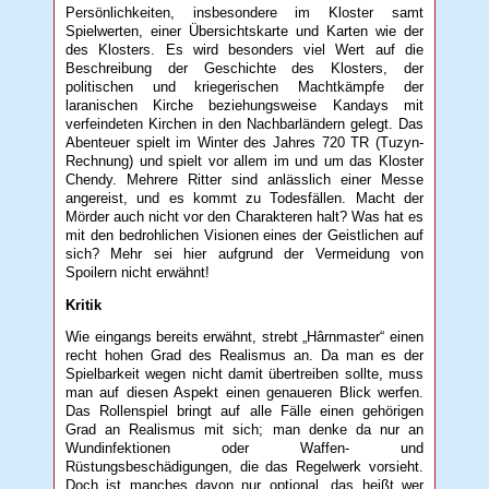
Persönlichkeiten, insbesondere im Kloster samt
Spielwerten, einer Übersichtskarte und Karten wie der
des Klosters. Es wird besonders viel Wert auf die
Beschreibung der Geschichte des Klosters, der
politischen und kriegerischen Machtkämpfe der
laranischen Kirche beziehungsweise Kandays mit
verfeindeten Kirchen in den Nachbarländern gelegt. Das
Abenteuer spielt im Winter des Jahres 720 TR (Tuzyn-
Rechnung) und spielt vor allem im und um das Kloster
Chendy. Mehrere Ritter sind anlässlich einer Messe
angereist, und es kommt zu Todesfällen. Macht der
Mörder auch nicht vor den Charakteren halt? Was hat es
mit den bedrohlichen Visionen eines der Geistlichen auf
sich? Mehr sei hier aufgrund der Vermeidung von
Spoilern nicht erwähnt!
Kritik
Wie eingangs bereits erwähnt, strebt „Hârnmaster“ einen
recht hohen Grad des Realismus an. Da man es der
Spielbarkeit wegen nicht damit übertreiben sollte, muss
man auf diesen Aspekt einen genaueren Blick werfen.
Das Rollenspiel bringt auf alle Fälle einen gehörigen
Grad an Realismus mit sich; man denke da nur an
Wundinfektionen oder Waffen- und
Rüstungsbeschädigungen, die das Regelwerk vorsieht.
Doch ist manches davon nur optional, das heißt wer