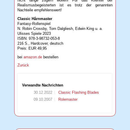
nicht lange zögern wollen! Für das Klientel der
Realismusbegeisterten ist es trotz der genannten
Nachteile empfehlenswert!
Classic Hârnmaster
Fantasy-Rollenspiel
N. Robin Crossby, Tom Dalgliesh, Edwin King u. a.
Ulisses Spiele 2023
ISBN: 978-3-98732-053-8
216 S., Hardcover, deutsch
Preis: EUR 49,95
bei
amazon.de
bestellen
Zurück
Verwandte Nachrichten
30.12.2022
Classic Flashing Blades
09.10.2007
Rolemaster