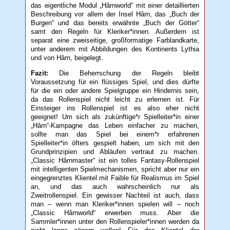
das eigentliche Modul „Hârnworld“ mit einer detaillierten
Beschreibung vor allem der Insel Hârn, das „Buch der
Burgen“ und das bereits erwähnte „Buch der Götter“
samt den Regeln für Kleriker*innen. Außerdem ist
separat eine zweiseitige, großformatige Farblandkarte,
unter anderem mit Abbildungen des Kontinents Lythia
und von Hârn, beigelegt.
Fazit:
Die Beherrschung der Regeln bleibt
Voraussetzung für ein flüssiges Spiel, und dies dürfte
für die ein oder andere Spielgruppe ein Hindernis sein,
da das Rollenspiel nicht leicht zu erlernen ist. Für
Einsteiger ins Rollenspiel ist es also eher nicht
geeignet! Um sich als zukünftige*r Spielleiter*in einer
„Hârn“-Kampagne das Leben einfacher zu machen,
sollte man das Spiel bei einem*r erfahrenen
Spielleiter*in öfters gespielt haben, um sich mit den
Grundprinzipien und Abläufen vertraut zu machen.
„Classic Hârnmaster“ ist ein tolles Fantasy-Rollenspiel
mit intelligenten Spielmechanismen, spricht aber nur ein
eingegrenztes Klientel mit Faible für Realismus im Spiel
an, und das auch wahrscheinlich nur als
Zweitrollenspiel. Ein gewisser Nachteil ist auch, dass
man – wenn man Kleriker*innen spielen will – noch
„Classic Hârnworld“ erwerben muss. Aber die
Sammler*innen unter den Rollenspieler*innen werden da