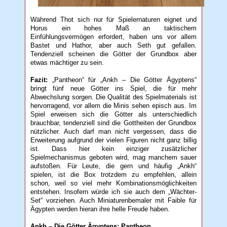
Während Thot sich nur für Spielernaturen eignet und
Horus ein hohes Maß an taktischem
Einfühlungsvermögen erfordert, haben uns vor allem
Bastet und Hathor, aber auch Seth gut gefallen.
Tendenziell scheinen die Götter der Grundbox aber
etwas mächtiger zu sein.
Fazit:
„Pantheon“ für „Ankh – Die Götter Ägyptens“
bringt fünf neue Götter ins Spiel, die für mehr
Abwechslung sorgen. Die Qualität des Spielmaterials ist
hervorragend, vor allem die Minis sehen episch aus. Im
Spiel erweisen sich die Götter als unterschiedlich
brauchbar, tendenziell sind die Gottheiten der Grundbox
nützlicher. Auch darf man nicht vergessen, dass die
Erweiterung aufgrund der vielen Figuren nicht ganz billig
ist. Dass hier kein einziger zusätzlicher
Spielmechanismus geboten wird, mag manchem sauer
aufstoßen. Für Leute, die gern und häufig „Ankh“
spielen, ist die Box trotzdem zu empfehlen, allein
schon, weil so viel mehr Kombinationsmöglichkeiten
entstehen. Insofern würde ich sie auch dem „Wächter-
Set“ vorziehen. Auch Miniaturenbemaler mit Faible für
Ägypten werden hieran ihre helle Freude haben.
Ankh – Die Götter Ägyptens: Pantheon