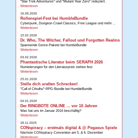
"Star Trek Adventures" und "Mutant Year Zero" reduziert.
Weiterlesen
16.06.2026
Rollenspiel-Fest bei HumbleBundle
Cyberpunk, Dungeon Crawl Classics, Free League und mehr ...
Weiterlesen
15.02.2026
Dr. Who, The Witcher, Fallout und Forgotten Realms
Spannende Genre-Pakete bei HumbeBundle
Weiterlesen
03.02.2026
Phantastische Literatur beim SERAPH 2026
Nominierungen für den Literaturpreis stehen fest
Weiterlesen
25.01.2026
Stelle dich uralten Schrecken!
"Call of Cthulhu"-RPG-Bundle bei HumbleBundle
Weiterlesen
04.01.2026
Der RINGBOTE ONLINE ... vor 10 Jahren
Was hat uns im Januar 2016 beschäftig?
Weiterlesen
28.11.2025
CONspiracy – erstmals digital & @ Pegasus Spiele
Nächste CONspiracy Convention am 5. & 6. Dezember
Weiterlesen