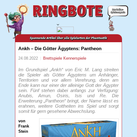
Ankh – Die Götter Ägyptens: Pantheon
24.08.2022
Brettspiele
Kennerspiele
Im Grundspiel „Ankh“ von Eric M. Lang streiten
die Spieler als Götter Ägyptens um Anhänger,
Territorien und vor allem Verehrung, denn am
Ende kann nur einer der alleinige Gott der Ägypter
sein. Fünf stehen dabei anfangs zur Verfügung:
Anubis, Amun, Osiris, Isis und Re. Die
Erweiterung „Pantheon“ bringt, der Name lässt es
erahnen, weitere Gottheiten ins Spiel und sorgt
somit für gern gesehene Abwechslung.
von
Frank
Stein