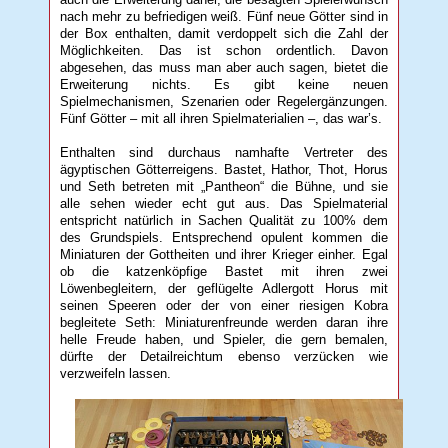
nach mehr zu befriedigen weiß. Fünf neue Götter sind in
der Box enthalten, damit verdoppelt sich die Zahl der
Möglichkeiten. Das ist schon ordentlich. Davon
abgesehen, das muss man aber auch sagen, bietet die
Erweiterung nichts. Es gibt keine neuen
Spielmechanismen, Szenarien oder Regelergänzungen.
Fünf Götter – mit all ihren Spielmaterialien –, das war’s.
Enthalten sind durchaus namhafte Vertreter des
ägyptischen Götterreigens. Bastet, Hathor, Thot, Horus
und Seth betreten mit „Pantheon“ die Bühne, und sie
alle sehen wieder echt gut aus. Das Spielmaterial
entspricht natürlich in Sachen Qualität zu 100% dem
des Grundspiels. Entsprechend opulent kommen die
Miniaturen der Gottheiten und ihrer Krieger einher. Egal
ob die katzenköpfige Bastet mit ihren zwei
Löwenbegleitern, der geflügelte Adlergott Horus mit
seinen Speeren oder der von einer riesigen Kobra
begleitete Seth: Miniaturenfreunde werden daran ihre
helle Freude haben, und Spieler, die gern bemalen,
dürfte der Detailreichtum ebenso verzücken wie
verzweifeln lassen.