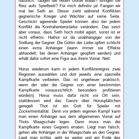
natürlich: Taugen die neuen Götter etwas? Bringen sie
Reiz aufs Spielbrett? Für mich definitiv ja! Fangen wir
mal bei Seth an. Dieser zieht während Konflikten
gegnerische Krieger und Wächter auf seine Seite.
Geschickt agierende Spieler können also bei jedem
Konflikt die Kontrahentenstärke verändern. Das setzt
aber voraus, dass Seth hoch mobil agiert, sonst ist er
nicht effektiv. Hathor ist da unabhängiger von der
Stellung der Gegner. Die Göttin der Liebe opfert schlicht
einen extra Anhänger (wann immer sie Effekte
abhandelt, bei denen Anhänger geopfert werden) und
erhält dafür sofort eine Figur aus ihrem Vorrat. Nett.
Horus wiederum kann in jedem Konfliktereignis zwei
Regionen auswählen und dort jeweils eine spezielle
Kampfkarte verbieten. Das ist ungeheuer praktisch,
wenn der oder die Gegner von einer bestimmten
Kampfkarte voraussichtlich besonders profitieren
würde(n). Horus muss dafür nicht vor Ort sein,
stattdessen wird das Ganze über Horusplättchen
geregelt. Thot ist ein Gott für Spieler mit
Zockermentalität. Denn vor jedem eigenen Kampf kann
man einen Anhänger aus dem allgemeinen Vorrat auf
Thots Waagschale legen. Dann muss man die
Kampfkarte eines Gegners erraten. Liegt man falsch,
gehen alle Anhänger in der Waagschale an den Gegner.
Liegt man richtig, geht es weiter und am Ende des