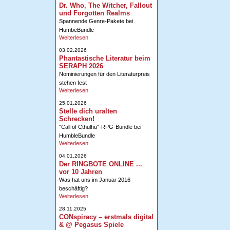
Dr. Who, The Witcher, Fallout
und Forgotten Realms
Spannende Genre-Pakete bei
HumbeBundle
Weiterlesen
03.02.2026
Phantastische Literatur beim
SERAPH 2026
Nominierungen für den Literaturpreis
stehen fest
Weiterlesen
25.01.2026
Stelle dich uralten
Schrecken!
"Call of Cthulhu"-RPG-Bundle bei
HumbleBundle
Weiterlesen
04.01.2026
Der RINGBOTE ONLINE ...
vor 10 Jahren
Was hat uns im Januar 2016
beschäftig?
Weiterlesen
28.11.2025
CONspiracy – erstmals digital
& @ Pegasus Spiele