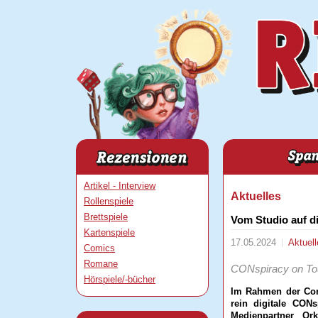
Artikel - Interview
Aktuelles
Rollenspiele
Brettspiele
Vom Studio auf d
Kartenspiele
17.05.2024
Aktuell
Comics
Romane
CONspiracy on Tou
Hörspiele/-bücher
Im Rahmen der Conv
rein digitale CON
Medienpartner Or