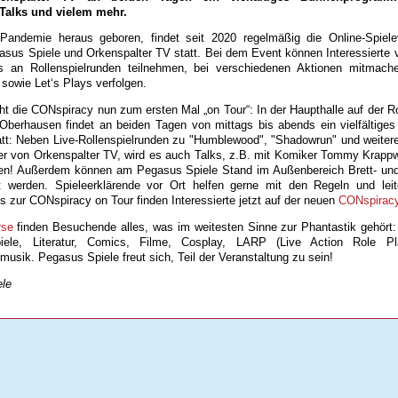
 Talks und vielem mehr.
andemie heraus geboren, findet seit 2020 regelmäßig die Online-Spielev
us Spiele und Orkenspalter TV statt. Bei dem Event können Interessierte v
os an Rollenspielrunden teilnehmen, bei verschiedenen Aktionen mitmac
 sowie Let‘s Plays verfolgen.
ht die CONspiracy nun zum ersten Mal „on Tour“: In der Haupthalle auf der R
 Oberhausen findet an beiden Tagen von mittags bis abends ein vielfältige
t: Neben Live-Rollenspielrunden zu "Humblewood", "Shadowrun" und weite
tter von Orkenspalter TV, wird es auch Talks, z.B. mit Komiker Tommy Krappw
en! Außerdem können am Pegasus Spiele Stand im Außenbereich Brett- und
t werden. Spieleerklärende vor Ort helfen gerne mit den Regeln und lei
os zur CONspiracy on Tour finden Interessierte jetzt auf der neuen
CONspiracy
rse
finden Besuchende alles, was im weitesten Sinne zur Phantastik gehört: 
spiele, Literatur, Comics, Filme, Cosplay, LARP (Live Action Role P
-musik. Pegasus Spiele freut sich, Teil der Veranstaltung zu sein!
ele