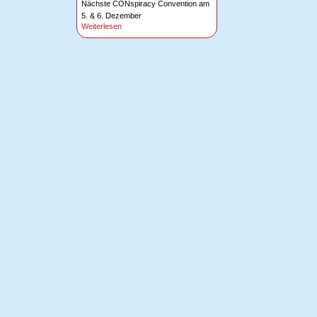
Nächste CONspiracy Convention am
5. & 6. Dezember
Weiterlesen