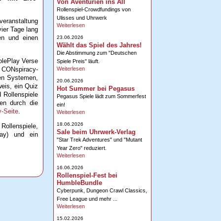
Von Aventurien ins All
Rollenspiel-Crowdfundings von
Ulisses und Uhrwerk
eranstaltung
Weiterlesen
ier Tage lang
hen und einen
23.06.2026
Wählt das Spiel des Jahres!
Die Abstimmung zum "Deutschen
olePlay Verse
Spiele Preis" läuft.
Weiterlesen
s CONspiracy-
ren Systemen,
20.06.2026
eis, ein Quiz
Hot Summer bei Pegasus
 Rollenspiele
Pegasus Spiele lädt zum Sommerfest
ten durch die
ein!
-Seite
.
Weiterlesen
18.06.2026
Rollenspiele,
Sale beim Uhrwerk-Verlag
lay) und ein
"Star Trek Adventures" und "Mutant
Year Zero" reduziert.
Weiterlesen
16.06.2026
Rollenspiel-Fest bei
HumbleBundle
Cyberpunk, Dungeon Crawl Classics,
Free League und mehr ...
Weiterlesen
15.02.2026