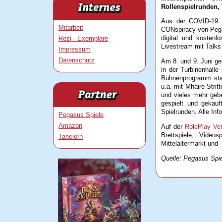
Rollenspielrunden,
Aus der COVID-19 P
Mitarbeit
CONspiracy von Pegas
digital und kostenl
Rezi - Exemplare
Livestream mit Talks
Impressum
Datenschutz
Am 8. und 9. Juni ge
in der Turbinenhalle
Bühnenprogramm stat
u.a. mit Mháire Stri
und vieles mehr geb
gespielt und gekauf
Spielrunden. Alle Inf
Pegasus Spiele
Amazon
Auf der
RolePlay Ve
Brettspiele, Video
Tanelorn
Mittelaltermarkt und 
Quelle: Pegasus Spi