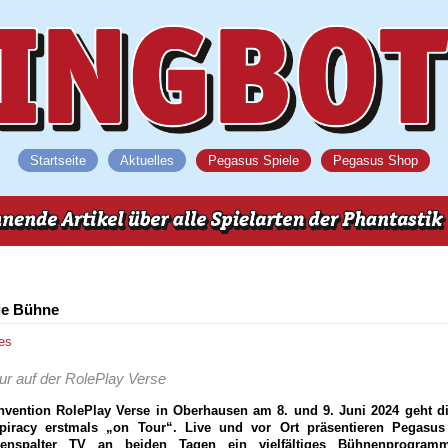
Startseite
Aktuelles
Pegasus Spiele
Pegasus Shop
ie Bühne
es
r auf der RolePlay Verse
ention RolePlay Verse in Oberhausen am 8. und 9. Juni 2024 geht d
spiracy erstmals „on Tour“. Live und vor Ort präsentieren Pegasu
kenspalter TV an beiden Tagen ein vielfältiges Bühnenprogram