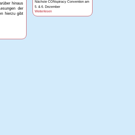
Nächste CONspiracy Convention am
arüber hinaus
5. & 6. Dezember
Lesungen der
Weiterlesen
n hierzu gibt