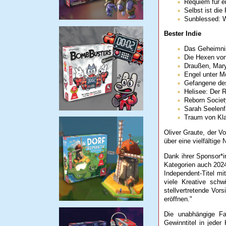
Requiem für e
Selbst ist die
Sunblessed: W
Bester Indie
Das Geheimni
Die Hexen von
Draußen, Mar
Engel unter M
Gefangene des
Helisee: Der 
Reborn Society
Sarah Seelenf
Traum von Kl
Oliver Graute, der V
über eine vielfältige
Dank ihrer Sponsor*i
Kategorien auch 2024
Independent-Titel mi
viele Kreative schwi
stellvertretende Vor
eröffnen."
Die unabhängige Fa
Gewinntitel in jede