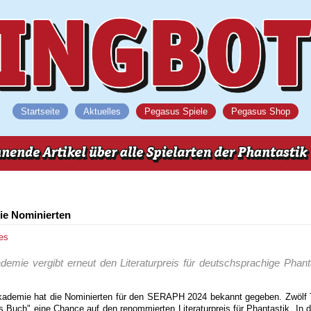
Startseite
Aktuelles
Pegasus Spiele
Pegasus Shop
ie Nominierten
es
emie vergibt erneut den Literaturpreis für deutschsprachige Phanta
kademie hat die Nominierten für den SERAPH 2024 bekannt gegeben. Zwölf T
s Buch" eine Chance auf den renommierten Literaturpreis für Phantastik. In d