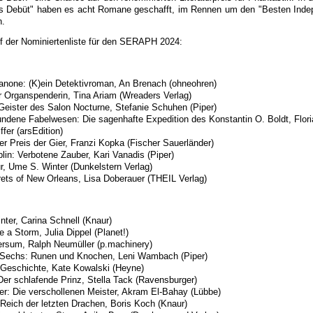
es Debüt" haben es acht Romane geschafft, im Rennen um den "Besten Indep
n.
uf der Nominiertenliste für den SERAPH 2024:
anone: (K)ein Detektivroman, An Brenach (ohneohren)
er Organspenderin, Tina Ariam (Wreaders Verlag)
 Geister des Salon Nocturne, Stefanie Schuhen (Piper)
ndene Fabelwesen: Die sagenhafte Expedition des Konstantin O. Boldt, Flor
ffer (arsEdition)
 Preis der Gier, Franzi Kopka (Fischer Sauerländer)
lin: Verbotene Zauber, Kari Vanadis (Piper)
r, Ume S. Winter (Dunkelstern Verlag)
ets of New Orleans, Lisa Doberauer (THEIL Verlag)
nter, Carina Schnell (Knaur)
e a Storm, Julia Dippel (Planet!)
ersum, Ralph Neumüller (p.machinery)
r Sechs: Runen und Knochen, Leni Wambach (Piper)
 Geschichte, Kate Kowalski (Heyne)
Der schlafende Prinz, Stella Tack (Ravensburger)
er: Die verschollenen Meister, Akram El-Bahay (Lübbe)
 Reich der letzten Drachen, Boris Koch (Knaur)