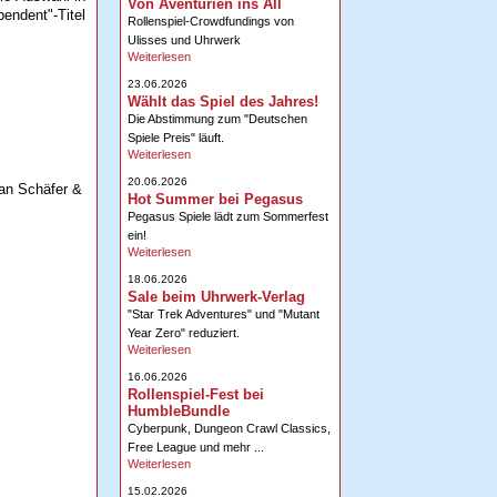
Von Aventurien ins All
endent"-Titel
Rollenspiel-Crowdfundings von
Ulisses und Uhrwerk
Weiterlesen
23.06.2026
Wählt das Spiel des Jahres!
Die Abstimmung zum "Deutschen
Spiele Preis" läuft.
Weiterlesen
20.06.2026
ian Schäfer &
Hot Summer bei Pegasus
Pegasus Spiele lädt zum Sommerfest
ein!
Weiterlesen
18.06.2026
Sale beim Uhrwerk-Verlag
"Star Trek Adventures" und "Mutant
Year Zero" reduziert.
Weiterlesen
16.06.2026
Rollenspiel-Fest bei
HumbleBundle
Cyberpunk, Dungeon Crawl Classics,
Free League und mehr ...
Weiterlesen
15.02.2026