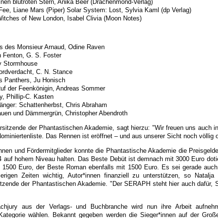
inen blutroten Stern, Anika Beer (Drachenmond-Verlag)
 Fee, Liane Mars (Piper) Solar System: Lost, Sylvia Kaml (dp Verlag)
itches of New London, Isabel Clivia (Moon Notes)
s des Monsieur Arnaud, Odine Raven
 Fenton, G. S. Foster
y Stormhouse
ordverdacht, C. N. Stance
 Panthers, Ju Honisch
Ruf der Feenkönigin, Andreas Sommer
, Phillip-C. Kasten
änger: Schattenherbst, Chris Abraham
auen und Dämmergrün, Christopher Abendroth
orsitzende der Phantastischen Akademie, sagt hierzu: "Wir freuen uns auch i
 Nominiertenliste. Das Rennen ist eröffnet – und aus unserer Sicht noch völlig o
nnen und Fördermitglieder konnte die Phantastische Akademie die Preisgelder 
 auf hohem Niveau halten. Das Beste Debüt ist demnach mit 3000 Euro dotie
t 1500 Euro, der Beste Roman ebenfalls mit 1500 Euro. Es sei gerade auch 
erigen Zeiten wichtig, Autor*innen finanziell zu unterstützen, so Natalja
sitzende der Phantastischen Akademie. "Der SERAPH steht hier auch dafür, 
chjury aus der Verlags- und Buchbranche wird nun ihre Arbeit aufne
r Kategorie wählen. Bekannt gegeben werden die Sieger*innen auf der Gro