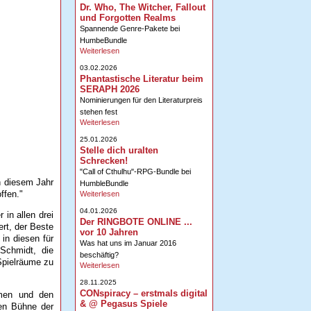
Dr. Who, The Witcher, Fallout
und Forgotten Realms
Spannende Genre-Pakete bei
HumbeBundle
Weiterlesen
03.02.2026
Phantastische Literatur beim
SERAPH 2026
Nominierungen für den Literaturpreis
stehen fest
Weiterlesen
25.01.2026
Stelle dich uralten
Schrecken!
"Call of Cthulhu"-RPG-Bundle bei
n diesem Jahr
HumbleBundle
ffen."
Weiterlesen
04.01.2026
in allen drei
Der RINGBOTE ONLINE ...
rt, der Beste
vor 10 Jahren
in diesen für
Was hat uns im Januar 2016
 Schmidt, die
beschäftig?
Spielräume zu
Weiterlesen
28.11.2025
CONspiracy – erstmals digital
hmen und den
& @ Pegasus Spiele
ßen Bühne der