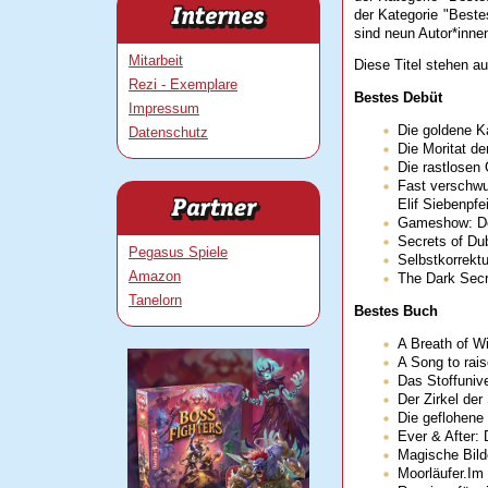
der Kategorie "Best
sind neun Autor*inne
Mitarbeit
Diese Titel stehen a
Rezi - Exemplare
Bestes Debüt
Impressum
Die goldene K
Datenschutz
Die Moritat d
Die rastlosen
Fast verschwu
Elif Siebenpfei
Gameshow: Der
Secrets of Dub
Pegasus Spiele
Selbstkorrektu
Amazon
The Dark Secr
Tanelorn
Bestes Buch
A Breath of Wi
A Song to rais
Das Stoffuniv
Der Zirkel de
Die geflohene
Ever & After: 
Magische Bild
Moorläufer.Im