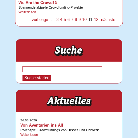
We Are the Crowd! 5
Spannende aktuelle Crowdfunding-Projekte
Weiterlesen
vorherige
…
3
4
5
6
7
8
9
10
11
12
nächste
24.06.2026
Von Aventurien ins All
Rollenspiel-Crowdfundings von Ulisses und Uhrwerk
Weiterlesen