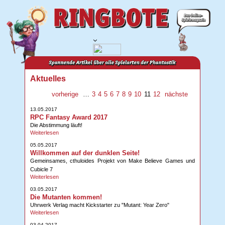
Aktuelles
vorherige
…
3
4
5
6
7
8
9
10
11
12
nächste
13.05.2017
RPC Fantasy Award 2017
Die Abstimmung läuft!
Weiterlesen
05.05.2017
Willkommen auf der dunklen Seite!
Gemeinsames, cthuloides Projekt von Make Believe Games und
Cubicle 7
Weiterlesen
03.05.2017
Die Mutanten kommen!
Uhrwerk Verlag macht Kickstarter zu "Mutant: Year Zero"
Weiterlesen
03.04.2017