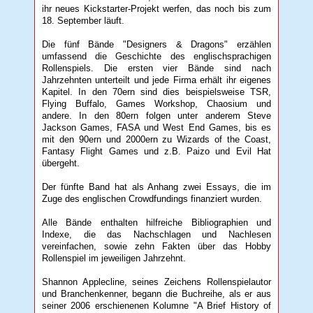
ihr neues Kickstarter-Projekt werfen, das noch bis zum
18. September läuft.
Die fünf Bände "Designers & Dragons" erzählen
umfassend die Geschichte des englischsprachigen
Rollenspiels. Die ersten vier Bände sind nach
Jahrzehnten unterteilt und jede Firma erhält ihr eigenes
Kapitel. In den 70ern sind dies beispielsweise TSR,
Flying Buffalo, Games Workshop, Chaosium und
andere. In den 80ern folgen unter anderem Steve
Jackson Games, FASA und West End Games, bis es
mit den 90ern und 2000ern zu Wizards of the Coast,
Fantasy Flight Games und z.B. Paizo und Evil Hat
übergeht.
Der fünfte Band hat als Anhang zwei Essays, die im
Zuge des englischen Crowdfundings finanziert wurden.
Alle Bände enthalten hilfreiche Bibliographien und
Indexe, die das Nachschlagen und Nachlesen
vereinfachen, sowie zehn Fakten über das Hobby
Rollenspiel im jeweiligen Jahrzehnt.
Shannon Applecline, seines Zeichens Rollenspielautor
und Branchenkenner, begann die Buchreihe, als er aus
seiner 2006 erschienenen Kolumne "A Brief History of