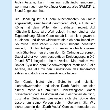
Aiolin Astarte, kann man nur vollständig einordnen,
wenn man auch die Vorgänger-Comics, also SWMCK 3,
6 und 9, gelesen hat.
Die Handlung ist auf dem Minenplaneten Shu-Torun
angesiedelt, einer feudal geordneten Welt, auf der ein
König mit dem Willen der Erzfürsten regiert. Auf
höfische Etikette wird Wert gelegt, Intrigen sind an der
Tagesordnung. Diese Gesellschaft ist es nicht gewohnt,
zu dienen, und daher widersetzt sie sich dem Imperium.
So muss Darth Vader – der sich übrigens beharrlich
weigert, mit den Adligen zu tanzen – gleich zweimal
nach Shu-Torun reisen, um dort für Ordnung zu sorgen.
Dabei wird er von dem destruktiven Droidengespann 0-0-
0 und BT-1 begleitet, beim zweiten Mal zudem von
Doktor Cylo und dem Geschwisterpaar Morit and Aiolin
Astarte, die alle zu den Günstlingen des Imperators
zählen und doch ihre eigene Agenda haben.
Der Comic bietet viele Gefechte und reichlich
Lichtschwertaction und einen Darth Vader, der sich
einmal mehr als praktisch unbezwingbare Macht
präsentieren darf. Er dominiert das Geschehen deutlich,
trotz aller Gefahren, weswegen sich die Sorge des
Lesers um seine Person sehr in Grenzen hält. Wie
bisher auch in den „Darth Vader“-Comics, interessiert es