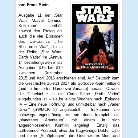
von Frank Stein
Ausgabe 11 der „Star
Wars Marvel Comics-
Kollektion“ enthält
sowohl den Prolog als
auch die vier Episoden
des US-Comics „The
Shu-Torun War“, die in
der Reihe „Star Wars:
Darth Vader“ im „Annual
1“ beziehungsweise als
Ausgaben #16 bis #19
zwischen Dezember
2015 und April 2016 erschienen sind. Auf Deutsch kam
die Geschichte zuletzt 2017 als Softcover-Sammelband
(und in limitierter Hardcover-Variante) heraus. Obwohl
die Geschichte in die Comic-Reihe „Darth Vader“
eingebunden ist – sie ist einige Wochen nach „Episode
IV – Eine neue Hoffnung“ und unmittelbar nach „Vader
Down“ (SWMCK 9) angesiedelt –, funktioniert sie
halbwegs eigenständig, ist sie doch komplett als
„planetares Abenteuer“ mit einem in sich
abgeschlossenen Konflikt angelegt. Einzig das
auftretende Personal, etwa der fragwürdige Doktor Cylo
und seine „Schöpfungen“, die Geschwister Morit and