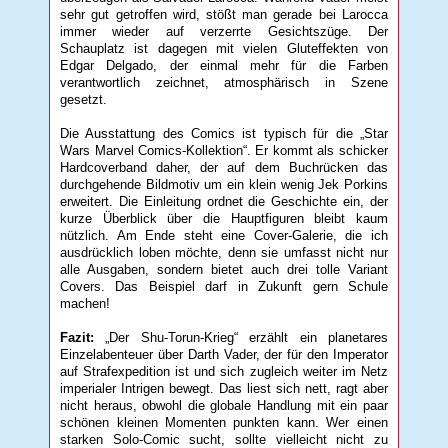
sehr gut getroffen wird, stößt man gerade bei Larocca
immer wieder auf verzerrte Gesichtszüge. Der
Schauplatz ist dagegen mit vielen Gluteffekten von
Edgar Delgado, der einmal mehr für die Farben
verantwortlich zeichnet, atmosphärisch in Szene
gesetzt.
Die Ausstattung des Comics ist typisch für die „Star
Wars Marvel Comics-Kollektion“. Er kommt als schicker
Hardcoverband daher, der auf dem Buchrücken das
durchgehende Bildmotiv um ein klein wenig Jek Porkins
erweitert. Die Einleitung ordnet die Geschichte ein, der
kurze Überblick über die Hauptfiguren bleibt kaum
nützlich. Am Ende steht eine Cover-Galerie, die ich
ausdrücklich loben möchte, denn sie umfasst nicht nur
alle Ausgaben, sondern bietet auch drei tolle Variant
Covers. Das Beispiel darf in Zukunft gern Schule
machen!
Fazit:
„Der Shu-Torun-Krieg“ erzählt ein planetares
Einzelabenteuer über Darth Vader, der für den Imperator
auf Strafexpedition ist und sich zugleich weiter im Netz
imperialer Intrigen bewegt. Das liest sich nett, ragt aber
nicht heraus, obwohl die globale Handlung mit ein paar
schönen kleinen Momenten punkten kann. Wer einen
starken Solo-Comic sucht, sollte vielleicht nicht zu