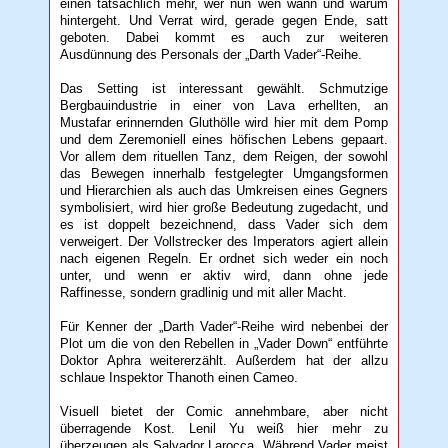
einen tatsächlich mehr, wer nun wen wann und warum
hintergeht. Und Verrat wird, gerade gegen Ende, satt
geboten. Dabei kommt es auch zur weiteren
Ausdünnung des Personals der „Darth Vader“-Reihe.
Das Setting ist interessant gewählt. Schmutzige
Bergbauindustrie in einer von Lava erhellten, an
Mustafar erinnernden Gluthölle wird hier mit dem Pomp
und dem Zeremoniell eines höfischen Lebens gepaart.
Vor allem dem rituellen Tanz, dem Reigen, der sowohl
das Bewegen innerhalb festgelegter Umgangsformen
und Hierarchien als auch das Umkreisen eines Gegners
symbolisiert, wird hier große Bedeutung zugedacht, und
es ist doppelt bezeichnend, dass Vader sich dem
verweigert. Der Vollstrecker des Imperators agiert allein
nach eigenen Regeln. Er ordnet sich weder ein noch
unter, und wenn er aktiv wird, dann ohne jede
Raffinesse, sondern gradlinig und mit aller Macht.
Für Kenner der „Darth Vader“-Reihe wird nebenbei der
Plot um die von den Rebellen in „Vader Down“ entführte
Doktor Aphra weitererzählt. Außerdem hat der allzu
schlaue Inspektor Thanoth einen Cameo.
Visuell bietet der Comic annehmbare, aber nicht
überragende Kost. Lenil Yu weiß hier mehr zu
überzeugen als Salvador Larocca. Während Vader meist