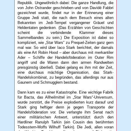
Republik. Ungewöhnlich dabei: Die ganze Handlung, die
von John Ostrander geschrieben und von Davidé Fabbri
gezeichnet wurde, findet nur in der Erinnerung einer
Gruppe Jedi statt, die nach dem Besuch eines alten
Bekannten im Jedi-Tempel vergangener Gräuel und
Heldentaten gedenken. (Das Erzählen von Geschichten
scheint die verbindende Klammer dieses
Sammelbandes zu sein.) Die Exposition ist dabei so
kompliziert, wie „Star Wars“ zu Prequel-Zeiten ganz gern
mal war. So wird über Iaco Stark berichtet, der damals
als eine Art Robin Hood – aber durchaus mit merkantiler
Ader – Schiffe der Handelsföderation im Outer Rim
angriff und die Waren dann den armen Randwelten
preisgünstig überließ. Dabei gelang es ihm mit der Zeit,
eine durchaus mächtige Organisation, das Stark-
Handelskombinat, zu begründen, das allerdings nur aus
Gaunern und Schmugglern bestand.
Dann kam es zu einer Katastrophe. Eine wichtige Fabrik
für Bacta, das Allheilmittel im „Star Wars“-Universum,
wurde zerstört, die Preise explodierten kurz darauf und
Stark ging heftiger denn je gegen Transporte der
Handelsföderation vor. Die verlangte ihm Senat nach
einer militärischen Antwort, unterstützt durch den
Hardliner Ranulph Tarkin (ein Cousin des berühmten
Todesstern-Moffs Wilhuff Tarkin). Die Jedi, allen voran