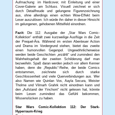
Aufmachung: im Hardcover, mit Einleitung und einer
Cover-Galerie am Schluss. Visuell zeichnet er sich
durch Detailfreude und gelungene Figurenzeichnung
aus, ohne allerdings einen echten Wow-Effekt beim
Leser auszulösen. Ich würde ihn daher in dieser Hinsicht
im gelungenen, gehobenen Mittelfeld einordnen.
Fazit:
Die 112. Ausgabe der „Star Wars Comic-
Kollektion“ enthält zwei kurzweilige Ausflüge in die Zeit
der Prequel-Ära. Während im ersten Abenteuer Action
und Drama im Vordergrund stehen, bietet das zweite
einen humorvollen Gegenpol. Ungewöhnlicherweise
werden beide Geschichten „erzählt“ und zumindest den
Wahrheitsgehalt der zweiten Schilderung darf man
bezweifeln. Spaß daran werden jedoch vor allem Kenner
haben, denn die „Republic“-Reihe, der beide Comics
entstammen, zeichnete sich durch starke
Geschlossenheit und viele Querverbindungen aus. Wer
also Namen wie Quinlan Vos, Aayla Secura, Meister
Tholme und Vilmarh Grahrk nicht einordnen kann und
den „Aufstand der Yinchorri“ nicht gelesen hat, könnte
beim Lesen zumindest das Gefühl bekommen,
Wissenslücken zu haben.
Star Wars Comic-Kollektion 112: Der Stark-
Hyperraum-Krieg