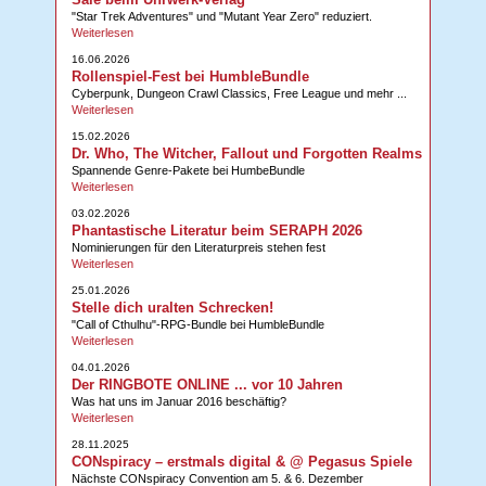
"Star Trek Adventures" und "Mutant Year Zero" reduziert.
Weiterlesen
16.06.2026
Rollenspiel-Fest bei HumbleBundle
Cyberpunk, Dungeon Crawl Classics, Free League und mehr ...
Weiterlesen
15.02.2026
Dr. Who, The Witcher, Fallout und Forgotten Realms
Spannende Genre-Pakete bei HumbeBundle
Weiterlesen
03.02.2026
Phantastische Literatur beim SERAPH 2026
Nominierungen für den Literaturpreis stehen fest
Weiterlesen
25.01.2026
Stelle dich uralten Schrecken!
"Call of Cthulhu"-RPG-Bundle bei HumbleBundle
Weiterlesen
04.01.2026
Der RINGBOTE ONLINE ... vor 10 Jahren
Was hat uns im Januar 2016 beschäftig?
Weiterlesen
28.11.2025
CONspiracy – erstmals digital & @ Pegasus Spiele
Nächste CONspiracy Convention am 5. & 6. Dezember