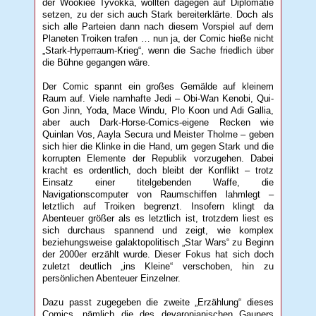
der Wookiee Tyvokka, wollten dagegen auf Diplomatie
setzen, zu der sich auch Stark bereiterklärte. Doch als
sich alle Parteien dann nach diesem Vorspiel auf dem
Planeten Troiken trafen … nun ja, der Comic hieße nicht
„Stark-Hyperraum-Krieg“, wenn die Sache friedlich über
die Bühne gegangen wäre.
Der Comic spannt ein großes Gemälde auf kleinem
Raum auf. Viele namhafte Jedi – Obi-Wan Kenobi, Qui-
Gon Jinn, Yoda, Mace Windu, Plo Koon und Adi Gallia,
aber auch Dark-Horse-Comics-eigene Recken wie
Quinlan Vos, Aayla Secura und Meister Tholme – geben
sich hier die Klinke in die Hand, um gegen Stark und die
korrupten Elemente der Republik vorzugehen. Dabei
kracht es ordentlich, doch bleibt der Konflikt – trotz
Einsatz einer titelgebenden Waffe, die
Navigationscomputer von Raumschiffen lahmlegt –
letztlich auf Troiken begrenzt. Insofern klingt da
Abenteuer größer als es letztlich ist, trotzdem liest es
sich durchaus spannend und zeigt, wie komplex
beziehungsweise galaktopolitisch „Star Wars“ zu Beginn
der 2000er erzählt wurde. Dieser Fokus hat sich doch
zuletzt deutlich „ins Kleine“ verschoben, hin zu
persönlichen Abenteuer Einzelner.
Dazu passt zugegeben die zweite „Erzählung“ dieses
Comics, nämlich die des devaronianischen Gauners