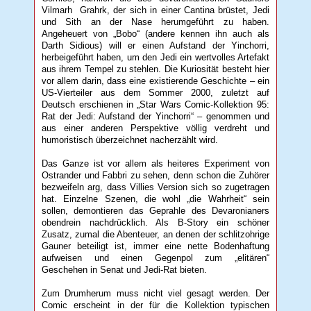
Vilmarh Grahrk, der sich in einer Cantina brüstet, Jedi
und Sith an der Nase herumgeführt zu haben.
Angeheuert von „Bobo“ (andere kennen ihn auch als
Darth Sidious) will er einen Aufstand der Yinchorri,
herbeigeführt haben, um den Jedi ein wertvolles Artefakt
aus ihrem Tempel zu stehlen. Die Kuriosität besteht hier
vor allem darin, dass eine existierende Geschichte – ein
US-Vierteiler aus dem Sommer 2000, zuletzt auf
Deutsch erschienen in „Star Wars Comic-Kollektion 95:
Rat der Jedi: Aufstand der Yinchorri“ – genommen und
aus einer anderen Perspektive völlig verdreht und
humoristisch überzeichnet nacherzählt wird.
Das Ganze ist vor allem als heiteres Experiment von
Ostrander und Fabbri zu sehen, denn schon die Zuhörer
bezweifeln arg, dass Villies Version sich so zugetragen
hat. Einzelne Szenen, die wohl „die Wahrheit“ sein
sollen, demontieren das Geprahle des Devaronianers
obendrein nachdrücklich. Als B-Story ein schöner
Zusatz, zumal die Abenteuer, an denen der schlitzohrige
Gauner beteiligt ist, immer eine nette Bodenhaftung
aufweisen und einen Gegenpol zum „elitären“
Geschehen in Senat und Jedi-Rat bieten.
Zum Drumherum muss nicht viel gesagt werden. Der
Comic erscheint in der für die Kollektion typischen