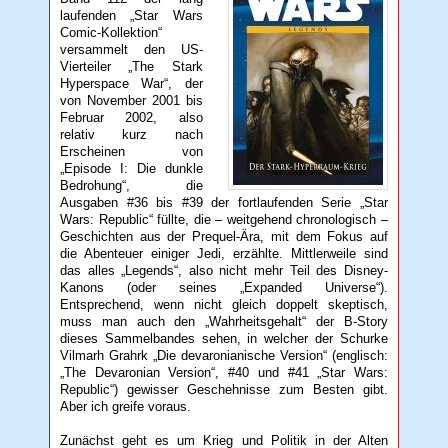
laufenden „Star Wars
Comic-Kollektion“
versammelt den US-
Vierteiler „The Stark
Hyperspace War“, der
von November 2001 bis
Februar 2002, also
relativ kurz nach
Erscheinen von
„Episode I: Die dunkle
Bedrohung“, die
Ausgaben #36 bis #39 der fortlaufenden Serie „Star
Wars: Republic“ füllte, die – weitgehend chronologisch –
Geschichten aus der Prequel-Ära, mit dem Fokus auf
die Abenteuer einiger Jedi, erzählte. Mittlerweile sind
das alles „Legends“, also nicht mehr Teil des Disney-
Kanons (oder seines „Expanded Universe“).
Entsprechend, wenn nicht gleich doppelt skeptisch,
muss man auch den „Wahrheitsgehalt“ der B-Story
dieses Sammelbandes sehen, in welcher der Schurke
Vilmarh Grahrk „Die devaronianische Version“ (englisch:
„The Devaronian Version“, #40 und #41 „Star Wars:
Republic“) gewisser Geschehnisse zum Besten gibt.
Aber ich greife voraus.
Zunächst geht es um Krieg und Politik in der Alten