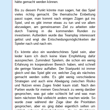
hätte gemacht werden können.
Bis zu diesem Punkt könnte man sagen, hat das Spiel
vieles richtig gemacht. Die thematische Einbettung
passt super, man kommt nach einigen Zügen gut ins
Spiel, und es gibt immer etwas zu tun und vor allem
abzuwägen, am gemeinsamen Ziel zu arbeiten oder
durch Training in die kommenden Runden zu
investieren. Außerdem wurde das Teamplay interessant
gelöst und engt die Entscheidungsmöglichkeiten der
Spieler nach und nach ein.
Es könnte also ein wunderschönes Spiel sein, aber
leider kann ich doch keine klare Empfehlung dafür
aussprechen. Zumindest Spielern, die schon ein wenig
Erfahrung im kooperativen Bereich haben, wird schnell
die geringe Varianz auffallen. Der Startpunkt ist immer
gleich und das Spiel gibt vor, welcher Zug als nächstes
gemacht werden sollte. Es gibt wenig verschiedene
Strategien und auch eine Abwägung zwischen Risiko
und Nutzen eines Zuges findet kaum statt. Nach den
Partien wurde für meinen Geschmack zu wenig darüber
gesprochen, was gut oder schlecht lief und was man
beim nächsten Mal vielleicht anders machen würde. So
wurde zwar während der Züge über die Prioritäten
gesprochen, aber es ging dabei eigentlich selten um