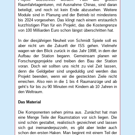
Raumfahrtagenturen, mit Ausnahme Chinas, sind daran
beteiligt, und noch ist kein Ende abzusehen. Weitere
Module sind in Planung und der Betrieb ist mindestens
bis 2024 vorgesehen. Das klingt nach einem erstaunlich
kurzfristigen Plan für ein Projekt, das die Kostengrenze
von 100 Milliarden Euro schon längst überschritten hat.
In der diesjährigen Neuheit von Schmidt Spiele soll es
aber nicht um die Zukunft der ISS gehen. Vielmehr
wagen wir den Blick zurück in das Jahr 1998, in dem der
Aufbau der Station begann. Gemeinsam planen wir
Forschungsprojekte und treiben den Bau der Station
voran. Doch wir sollten uns nicht zu viel Zeit lassen,
denn die Geldgeber sind ungeduldig und werden das
Projekt beenden, wenn wir die gesteckten Ziele nicht
erreichen. Also rein in die 1 bis 4 Raumanzüge und ab
geht’s für bis zu 90 Minuten mit Kindern ab 10 Jahren in
den Weltraum.
Das Material
Die Komponenten sehen prima aus. Zunächst hat man
eine Menge Teile der Raumstation vor sich liegen. Die
sind schön gestaltet, realistisch gezeichnet und lassen
sich gut ineinanderpuzzeln, es gibt aber leider auch
schon den ersten Haken. Man beginnt mit einem Teil der