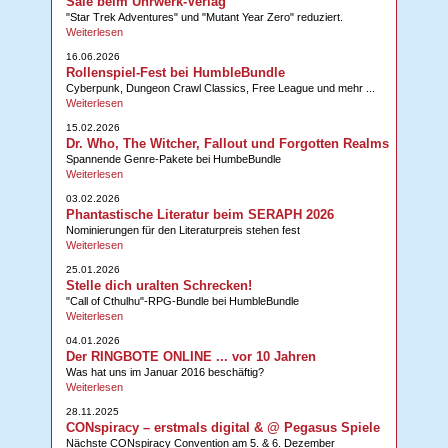
Sale beim Uhrwerk-Verlag
"Star Trek Adventures" und "Mutant Year Zero" reduziert.
Weiterlesen
16.06.2026
Rollenspiel-Fest bei HumbleBundle
Cyberpunk, Dungeon Crawl Classics, Free League und mehr ...
Weiterlesen
15.02.2026
Dr. Who, The Witcher, Fallout und Forgotten Realms
Spannende Genre-Pakete bei HumbeBundle
Weiterlesen
03.02.2026
Phantastische Literatur beim SERAPH 2026
Nominierungen für den Literaturpreis stehen fest
Weiterlesen
25.01.2026
Stelle dich uralten Schrecken!
"Call of Cthulhu"-RPG-Bundle bei HumbleBundle
Weiterlesen
04.01.2026
Der RINGBOTE ONLINE ... vor 10 Jahren
Was hat uns im Januar 2016 beschäftig?
Weiterlesen
28.11.2025
CONspiracy – erstmals digital & @ Pegasus Spiele
Nächste CONspiracy Convention am 5. & 6. Dezember