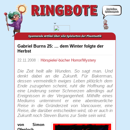
Gabriel Burns 25: … dem Winter folgte der
Herbst
22.11.2008
Hörspiele/-bücher
Horror/Mystery
Die Zeit heilt alle Wunden. So sagt man. Und
denkt dabei an die Zukunft. Für Bakerman,
dessen vermeintlich ewiges Leben plötzlich dem
Ende zuzugehen scheint, ruht die Hoffnung auf
eine Linderung seiner Schmerzen allerdings auf
Ereignissen in der Vergangenheit. Mithilfe eines
Mediums unternimmt er eine abenteuerliche
Reise in die Gründerzeit von Vancouver, eine
Reise, die darüber entscheiden wird, ob er auch in
Zukunft noch Steven Burns zur Seite sein wird.
von Simon
Ofenloch