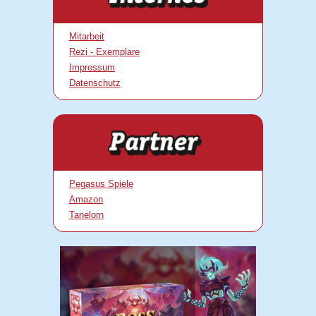
Mitarbeit
Rezi - Exemplare
Impressum
Datenschutz
Pegasus Spiele
Amazon
Tanelorn