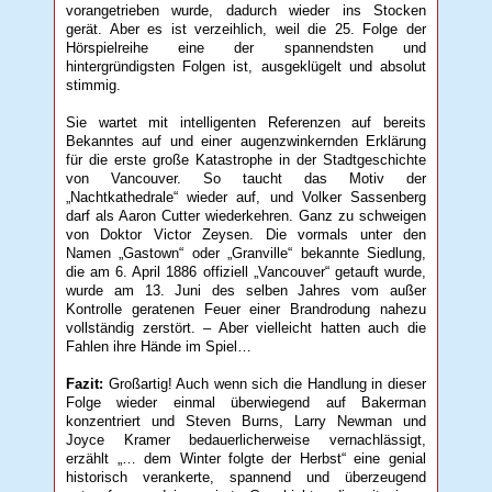
vorangetrieben wurde, dadurch wieder ins Stocken
gerät. Aber es ist verzeihlich, weil die 25. Folge der
Hörspielreihe eine der spannendsten und
hintergründigsten Folgen ist, ausgeklügelt und absolut
stimmig.
Sie wartet mit intelligenten Referenzen auf bereits
Bekanntes auf und einer augenzwinkernden Erklärung
für die erste große Katastrophe in der Stadtgeschichte
von Vancouver. So taucht das Motiv der
„Nachtkathedrale“ wieder auf, und Volker Sassenberg
darf als Aaron Cutter wiederkehren. Ganz zu schweigen
von Doktor Victor Zeysen. Die vormals unter den
Namen „Gastown“ oder „Granville“ bekannte Siedlung,
die am 6. April 1886 offiziell „Vancouver“ getauft wurde,
wurde am 13. Juni des selben Jahres vom außer
Kontrolle geratenen Feuer einer Brandrodung nahezu
vollständig zerstört. – Aber vielleicht hatten auch die
Fahlen ihre Hände im Spiel…
Fazit:
Großartig! Auch wenn sich die Handlung in dieser
Folge wieder einmal überwiegend auf Bakerman
konzentriert und Steven Burns, Larry Newman und
Joyce Kramer bedauerlicherweise vernachlässigt,
erzählt „… dem Winter folgte der Herbst“ eine genial
historisch verankerte, spannend und überzeugend