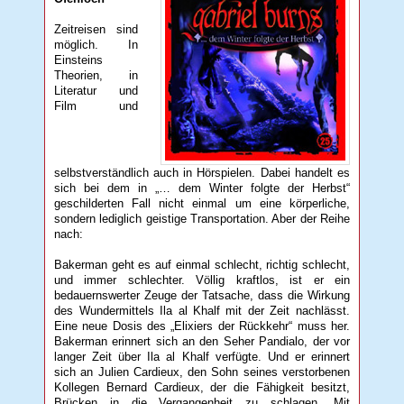
Zeitreisen sind
möglich. In
Einsteins
Theorien, in
Literatur und
Film und
selbstverständlich auch in Hörspielen. Dabei handelt es
sich bei dem in „… dem Winter folgte der Herbst“
geschilderten Fall nicht einmal um eine körperliche,
sondern lediglich geistige Transportation. Aber der Reihe
nach:
Bakerman geht es auf einmal schlecht, richtig schlecht,
und immer schlechter. Völlig kraftlos, ist er ein
bedauernswerter Zeuge der Tatsache, dass die Wirkung
des Wundermittels Ila al Khalf mit der Zeit nachlässt.
Eine neue Dosis des „Elixiers der Rückkehr“ muss her.
Bakerman erinnert sich an den Seher Pandialo, der vor
langer Zeit über Ila al Khalf verfügte. Und er erinnert
sich an Julien Cardieux, den Sohn seines verstorbenen
Kollegen Bernard Cardieux, der die Fähigkeit besitzt,
Brücken in die Vergangenheit zu schlagen. Mit