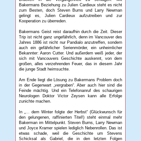
Bakermans Beziehung zu Julien Cardieux steht es nicht
zum Besten, doch Steven Burns und Larry Newman
gelingt es, Julien Cardieux aufzutreiben und zur
Kooperation zu überreden.
Bakermans Geist reist daraufhin durch die Zeit. Dieser
Trip ist nicht ganz ungefährlich, denn im Vancouver des
Jahres 1886 ist nicht nur Pandialo anzutreffen, sondern
auch ein gefährlicher Serienmörder, ein unheimlicher
Bekannter: Aaron Cutter. Und außerdem weiß jeder, der
sich mit Vancouvers Geschichte auskennt, von dem
großen, alles verzehrenden Feuer, das in diesem Jahr
die junge Stadt heimsuchte.
Am Ende liegt die Lösung zu Bakermans Problem doch
in der Gegenwart „vergraben“. Aber auch hier sind die
Feinde mächtig. Und ein Telefonanruf des schaurigen
Neurologen Doktor Victor Zeysen kann alle Erfolge
zunichte machen.
In „… dem Winter folgte der Herbst“ (Glückwunsch für
den gelungenen, raffinierten Titel!) steht einmal mehr
Bakerman im Mittelpunkt. Steven Burns, Larry Newman
und Joyce Kramer spielen lediglich Nebenrollen. Das ist
etwas schade, weil die Geschichte um Stevens
Schicksal als Gabriel, die in den letzten Folgen