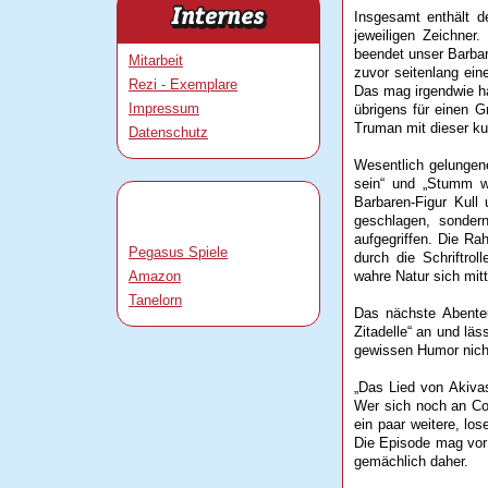
Insgesamt enthält d
jeweiligen Zeichner
beendet unser Barbar
Mitarbeit
zuvor seitenlang ein
Rezi - Exemplare
Das mag irgendwie har
Impressum
übrigens für einen G
Truman mit dieser kur
Datenschutz
Wesentlich gelungen
sein“ und „Stumm wi
Barbaren-Figur Kul
geschlagen, sonder
aufgegriffen. Die Ra
Pegasus Spiele
durch die Schriftro
Amazon
wahre Natur sich mit
Tanelorn
Das nächste Abente
Zitadelle“ an und lä
gewissen Humor nicht
„Das Lied von Akivas
Wer sich noch an Con
ein paar weitere, lo
Die Episode mag vor 
gemächlich daher.