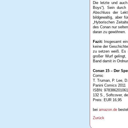
Die letzte und auch
Boys“). Sein durch
Abschluss der Lekt
bildgewaltig, aber 
„Hyborischen Zeitalt
des Conan nur selten 
daran zu gewöhnen.
Fazit:
Insgesamt ein r
keine der Geschichte
zu setzen weiß. Es s
großer Wurf gelingt,
Band damit in Ordnu
Conan 15 – Der Spe
Comic
T. Truman, P. Lee, D
Panini Comics 2011
ISBN: 97838620106
132 S., Softcover, d
Preis: EUR 16,95
bei
amazon.de
bestel
Zurück