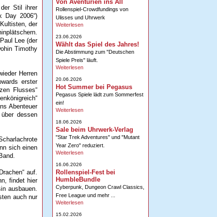
Von Aventurien ins All
er Stil ihrer
Rollenspiel-Crowdfundings von
ok Day 2006“)
Ulisses und Uhrwerk
ultisten, der
Weiterlesen
inplätschern.
23.06.2026
 Paul Lee (der
Wählt das Spiel des Jahres!
wohin Timothy
Die Abstimmung zum "Deutschen
Spiele Preis" läuft.
Weiterlesen
wieder Herren
20.06.2026
owards erster
Hot Summer bei Pegasus
zen Flusses“
Pegasus Spiele lädt zum Sommerfest
nkönigreich“
ein!
ans Abenteuer
Weiterlesen
, über dessen
18.06.2026
Sale beim Uhrwerk-Verlag
"Star Trek Adventures" und "Mutant
charlachrote
Year Zero" reduziert.
nn sich einen
Weiterlesen
 Band.
16.06.2026
Rollenspiel-Fest bei
Drachen“ auf.
HumbleBundle
, findet hier
Cyberpunk, Dungeon Crawl Classics,
sin ausbauen.
Free League und mehr ...
sten auch nur
Weiterlesen
15.02.2026