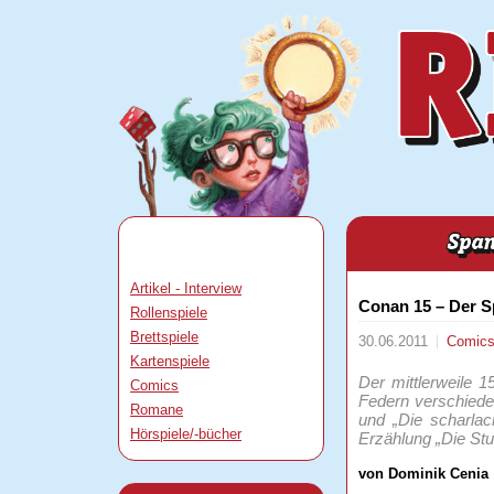
Artikel - Interview
Conan 15 – Der S
Rollenspiele
Brettspiele
30.06.2011
Comic
Kartenspiele
Der mittlerweile 
Comics
Federn verschiede
Romane
und „Die scharlac
Hörspiele/-bücher
Erzählung „Die St
von Dominik Cenia