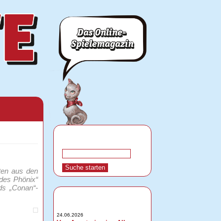
ten aus den
 des Phönix“
rds „Conan“-
24.06.2026