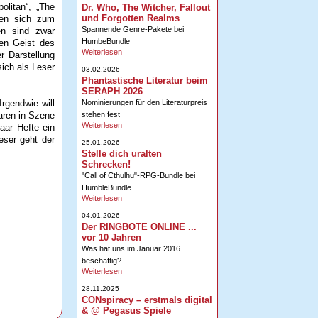
olitan“, „The
Dr. Who, The Witcher, Fallout
und Forgotten Realms
ßen sich zum
Spannende Genre-Pakete bei
en sind zwar
HumbeBundle
den Geist des
Weiterlesen
r Darstellung
sich als Leser
03.02.2026
Phantastische Literatur beim
SERAPH 2026
Nominierungen für den Literaturpreis
Irgendwie will
stehen fest
aren in Szene
Weiterlesen
aar Hefte ein
eser geht der
25.01.2026
Stelle dich uralten
Schrecken!
"Call of Cthulhu"-RPG-Bundle bei
HumbleBundle
Weiterlesen
04.01.2026
Der RINGBOTE ONLINE ...
vor 10 Jahren
Was hat uns im Januar 2016
beschäftig?
Weiterlesen
28.11.2025
CONspiracy – erstmals digital
& @ Pegasus Spiele