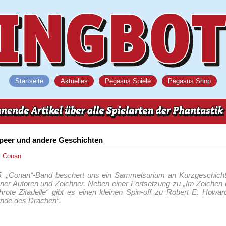
Startseite
Aktuelles
Pegasus Spiele
Pegasus Shop
peer und andere Geschichten
s
Conan
15. „Conan“-Band beschert uns ein Sammelsurium an Kurzgeschich
ner Autoren und Zeichner. Neben einer Fortsetzung zu „Im Zeichen
hrote Zitadelle“ gibt es einen kleinen Spin-off zu Robert E. Howa
unde des Drachen“.