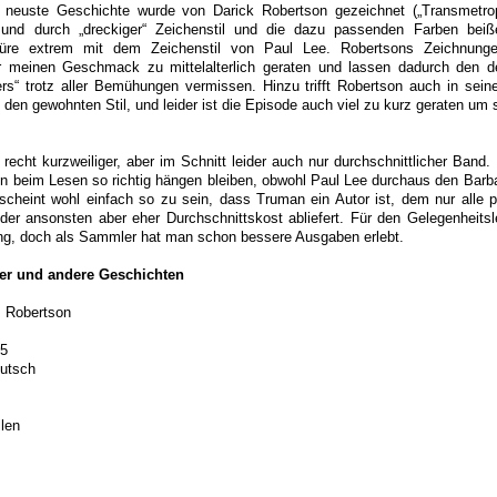
 neuste Geschichte wurde von Darick Robertson gezeichnet („Transmetrop
 und durch „dreckiger“ Zeichenstil und die dazu passenden Farben bei
üre extrem mit dem Zeichenstil von Paul Lee. Robertsons Zeichnung
für meinen Geschmack zu mittelalterlich geraten und lassen dadurch den 
ers“ trotz aller Bemühungen vermissen. Hinzu trifft Robertson auch in seine
den gewohnten Stil, und leider ist die Episode auch viel zu kurz geraten um 
echt kurzweiliger, aber im Schnitt leider auch nur durchschnittlicher Band. 
n beim Lesen so richtig hängen bleiben, obwohl Paul Lee durchaus den Barb
cheint wohl einfach so zu sein, dass Truman ein Autor ist, dem nur alle p
 der ansonsten aber eher Durchschnittskost abliefert. Für den Gelegenheitsl
ng, doch als Sammler hat man schon bessere Ausgaben erlebt.
er und andere Geschichten
. Robertson
15
eutsch
len