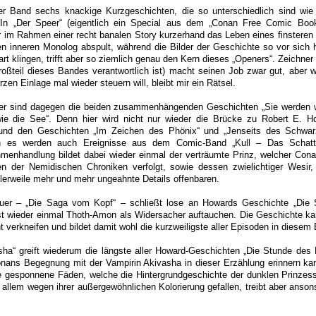
er Band sechs knackige Kurzgeschichten, die so unterschiedlich sind wie d
. In „Der Speer“ (eigentlich ein Special aus dem „Conan Free Comic Bo
 im Rahmen einer recht banalen Story kurzerhand das Leben eines finsteren K
en inneren Monolog abspult, während die Bilder der Geschichte so vor sich h
t klingen, trifft aber so ziemlich genau den Kern dieses „Openers“. Zeichner
roßteil dieses Bandes verantwortlich ist) macht seinen Job zwar gut, aber 
zen Einlage mal wieder steuern will, bleibt mir ein Rätsel.
er sind dagegen die beiden zusammenhängenden Geschichten „Sie werden 
e die See“. Denn hier wird nicht nur wieder die Brücke zu Robert E. H
l und den Geschichten „Im Zeichen des Phönix“ und „Jenseits des Schwar
n es werden auch Ereignisse aus dem Comic-Band „Kull – Das Schatte
hmenhandlung bildet dabei wieder einmal der verträumte Prinz, welcher Con
llen der Nemidischen Chroniken verfolgt, sowie dessen zwielichtiger Wesir
tlerweile mehr und mehr ungeahnte Details offenbaren.
uer – „Die Saga vom Kopf“ – schließt lose an Howards Geschichte „Die S
sst wieder einmal Thoth-Amon als Widersacher auftauchen. Die Geschichte ka
 verkneifen und bildet damit wohl die kurzweiligste aller Episoden in diesem
ha“ greift wiederum die längste aller Howard-Geschichten „Die Stunde des 
ans Begegnung mit der Vampirin Akivasha in dieser Erzählung erinnern kann
se gesponnene Fäden, welche die Hintergrundgeschichte der dunklen Prinzes
allem wegen ihrer außergewöhnlichen Kolorierung gefallen, treibt aber anson