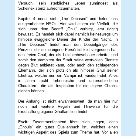
Versuch, sein sterbliches Leben zumindest als
Scheinexistenz aufrechtzuerhalten.
Kapitel 4 nennt sich „The Debased“ und liefert uns
ausgearbeitete NSCs. Hier wird einem die Vielfalt, die
sich unter dem Begriff „Ghul“ verbirgt, erst richtig
bewusst. Es handelt sich dabei nämlich keineswegs um
hirnlose ewiggleiche Diener der Kinder der Nacht. In
„The Debased“ findet man den Doppelgänger des
Prinzen, der seine eigene Persönlichkeit vergessen hat,
den freien Ghul, der als Leichenbeschauer arbeitet und
somit den Vampiren der Stadt seine wertvollen Dienste
gegen Blut anbietet kann, oder auch den schlagenden
Ehemann, der sich plötzlich als hilfloser Ghul seiner
Ehefrau, welche nun ein Vampir ist, wiederfindet. Alles
in allem recht farbenreiche und unterschiedliche
Charaktere, die als Inspiration für die eigene Chronik
dienen können.
Der Anhang ist nicht erwähnenswert, da man hier nur
noch mal weitere Regeln und Hinweise für die
Erschaffung eigener Ghulfamilien findet.
Fazit:
Zusammenfassend lässt sich sagen, dass
„Ghouls“ ein gutes Quellenbuch ist, welches einen
wichtigen Aspekt des Spiels zum Thema hat. Vor allen