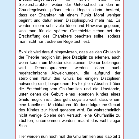
Spielercharakter, wobei der Unterschied zu den im
Grundregelwerk präsentierten Regeln darin besteht,
dass der Charakter mit einem Punkt Moral weniger
beginnt und dafür einen Disziplinspunkt mehr hat. Es
werden einem sehr viele Ideen und Hinweise gegeben,
was man für die spätere Geschichte schon bei der
Erschaffung des Charakters beachten sollte, sodass
man nicht nur trockenen Regeltest liest.
Explizit wird darauf hingewiesen, dass es den Ghulen in
der Theorie möglich ist, jede Disziplin zu erlernen, auch
wenn kaum ein Meister dies seinem Diener beibringen
wird. Dementsprechend werden dann auch
regeltechnische Abweichungen, die aufgrund der
sterblichen Natur des Ghuls bei einigen Disziplinen
notwendig sind, besprochen. Es folgt ein Abschnitt über
die Erschaffung von Ghulfamilien und die Umstände,
unter denen die Geburt eines lebenden Kindes eines
Ghuls möglich ist. Dies geht sogar so weit, dass einem
eine Tabelle mit Modifikatoren für die erfolgreiche Geburt
des Kindes zur Hand gegeben wird. Da wahrscheinlich
nicht wenige Spieler den Versuch, eine Ghulfamilie zu
züchten, unternehmen werden, macht das wohl sogar
Sinn.
Hier werden nun noch mal die Ghulfamilien aus Kapitel 1