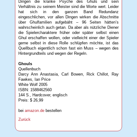
Dingen die kranke Psyche des Ghuls und sein
Verhältnis zu seinem Meister sind die Worte wert. Leider
hat sich in den ganzen Band Redundanz
eingeschlichen, vor allen Dingen wirken die Abschnitte
über Ghulfamilien aufgebäht – 96 Seiten hätten’s
wahrscheinlich auch getan. Da aber als nützliche Diener
die Spielercharaktere früher oder später selbst einen
Ghul erschaffen wollen, oder vielleicht einer der Spieler
gerne selbst in diese Rolle schlüpfen möchte, ist das
Quellbuch eigentlich schon fast ein Muss – wegen des
Hintergrundteils und wegen der Regeln.
Ghouls
Quellenbuch
Darcy Ann Anastasia, Carl Bowen, Rick Chillot, Ray
Fawkes, Ian Price
White Wolf 2005
ISBN: 1588462560
144 S., Hardcover, englisch
Preis: $ 26,99
bei
amazon.de
bestellen
Zurück