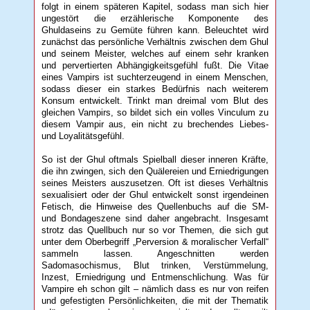
folgt in einem späteren Kapitel, sodass man sich hier
ungestört die erzählerische Komponente des
Ghuldaseins zu Gemüte führen kann. Beleuchtet wird
zunächst das persönliche Verhältnis zwischen dem Ghul
und seinem Meister, welches auf einem sehr kranken
und pervertierten Abhängigkeitsgefühl fußt. Die Vitae
eines Vampirs ist suchterzeugend in einem Menschen,
sodass dieser ein starkes Bedürfnis nach weiterem
Konsum entwickelt. Trinkt man dreimal vom Blut des
gleichen Vampirs, so bildet sich ein volles Vinculum zu
diesem Vampir aus, ein nicht zu brechendes Liebes-
und Loyalitätsgefühl.
So ist der Ghul oftmals Spielball dieser inneren Kräfte,
die ihn zwingen, sich den Quälereien und Erniedrigungen
seines Meisters auszusetzen. Oft ist dieses Verhältnis
sexualisiert oder der Ghul entwickelt sonst irgendeinen
Fetisch, die Hinweise des Quellenbuchs auf die SM-
und Bondageszene sind daher angebracht. Insgesamt
strotz das Quellbuch nur so vor Themen, die sich gut
unter dem Oberbegriff „Perversion & moralischer Verfall“
sammeln lassen. Angeschnitten werden
Sadomasochismus, Blut trinken, Verstümmelung,
Inzest, Erniedrigung und Entmenschlichung. Was für
Vampire eh schon gilt – nämlich dass es nur von reifen
und gefestigten Persönlichkeiten, die mit der Thematik