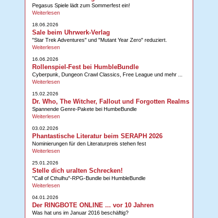
Pegasus Spiele lädt zum Sommerfest ein!
Weiterlesen
18.06.2026
Sale beim Uhrwerk-Verlag
"Star Trek Adventures" und "Mutant Year Zero" reduziert.
Weiterlesen
16.06.2026
Rollenspiel-Fest bei HumbleBundle
Cyberpunk, Dungeon Crawl Classics, Free League und mehr ...
Weiterlesen
15.02.2026
Dr. Who, The Witcher, Fallout und Forgotten Realms
Spannende Genre-Pakete bei HumbeBundle
Weiterlesen
03.02.2026
Phantastische Literatur beim SERAPH 2026
Nominierungen für den Literaturpreis stehen fest
Weiterlesen
25.01.2026
Stelle dich uralten Schrecken!
"Call of Cthulhu"-RPG-Bundle bei HumbleBundle
Weiterlesen
04.01.2026
Der RINGBOTE ONLINE ... vor 10 Jahren
Was hat uns im Januar 2016 beschäftig?