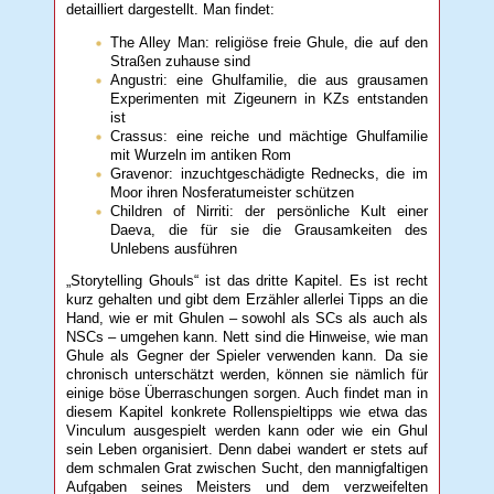
detailliert dargestellt. Man findet:
The Alley Man: religiöse freie Ghule, die auf den
Straßen zuhause sind
Angustri: eine Ghulfamilie, die aus grausamen
Experimenten mit Zigeunern in KZs entstanden
ist
Crassus: eine reiche und mächtige Ghulfamilie
mit Wurzeln im antiken Rom
Gravenor: inzuchtgeschädigte Rednecks, die im
Moor ihren Nosferatumeister schützen
Children of Nirriti: der persönliche Kult einer
Daeva, die für sie die Grausamkeiten des
Unlebens ausführen
„Storytelling Ghouls“ ist das dritte Kapitel. Es ist recht
kurz gehalten und gibt dem Erzähler allerlei Tipps an die
Hand, wie er mit Ghulen – sowohl als SCs als auch als
NSCs – umgehen kann. Nett sind die Hinweise, wie man
Ghule als Gegner der Spieler verwenden kann. Da sie
chronisch unterschätzt werden, können sie nämlich für
einige böse Überraschungen sorgen. Auch findet man in
diesem Kapitel konkrete Rollenspieltipps wie etwa das
Vinculum ausgespielt werden kann oder wie ein Ghul
sein Leben organisiert. Denn dabei wandert er stets auf
dem schmalen Grat zwischen Sucht, den mannigfaltigen
Aufgaben seines Meisters und dem verzweifelten