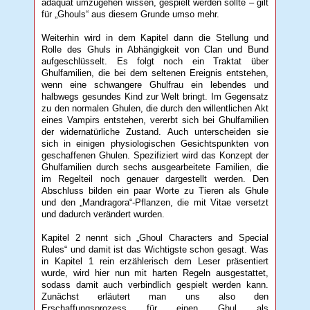
adäquat umzugehen wissen, gespielt werden sollte – gilt
für „Ghouls“ aus diesem Grunde umso mehr.
Weiterhin wird in dem Kapitel dann die Stellung und
Rolle des Ghuls in Abhängigkeit von Clan und Bund
aufgeschlüsselt. Es folgt noch ein Traktat über
Ghulfamilien, die bei dem seltenen Ereignis entstehen,
wenn eine schwangere Ghulfrau ein lebendes und
halbwegs gesundes Kind zur Welt bringt. Im Gegensatz
zu den normalen Ghulen, die durch den willentlichen Akt
eines Vampirs entstehen, vererbt sich bei Ghulfamilien
der widernatürliche Zustand. Auch unterscheiden sie
sich in einigen physiologischen Gesichtspunkten von
geschaffenen Ghulen. Spezifiziert wird das Konzept der
Ghulfamilien durch sechs ausgearbeitete Familien, die
im Regelteil noch genauer dargestellt werden. Den
Abschluss bilden ein paar Worte zu Tieren als Ghule
und den „Mandragora“-Pflanzen, die mit Vitae versetzt
und dadurch verändert wurden.
Kapitel 2 nennt sich „Ghoul Characters and Special
Rules“ und damit ist das Wichtigste schon gesagt. Was
in Kapitel 1 rein erzählerisch dem Leser präsentiert
wurde, wird hier nun mit harten Regeln ausgestattet,
sodass damit auch verbindlich gespielt werden kann.
Zunächst erläutert man uns also den
Erschaffungsprozess für einen Ghul als