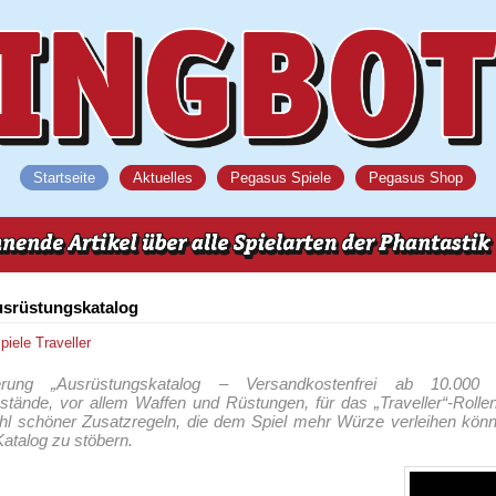
Startseite
Aktuelles
Pegasus Spiele
Pegasus Shop
usrüstungskatalog
spiele
Traveller
erung „Ausrüstungskatalog – Versandkostenfrei ab 10.000 C
tände, vor allem Waffen und Rüstungen, für das „Traveller“-Rolle
zahl schöner Zusatzregeln, die dem Spiel mehr Würze verleihen kön
Katalog zu stöbern.