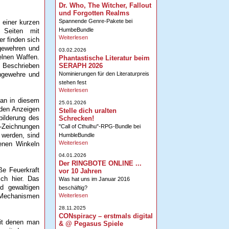
Dr. Who, The Witcher, Fallout
und Forgotten Realms
Spannende Genre-Pakete bei
 einer kurzen
HumbeBundle
 Seiten mit
Weiterlesen
r finden sich
gewehren und
03.02.2026
elnen Waffen.
Phantastische Literatur beim
SERAPH 2026
. Beschrieben
Nominierungen für den Literaturpreis
ngewehre und
stehen fest
Weiterlesen
man in diesem
25.01.2026
 den Anzeigen
Stelle dich uralten
bilderung des
Schrecken!
ß-Zeichnungen
"Call of Cthulhu"-RPG-Bundle bei
t werden, sind
HumbleBundle
Weiterlesen
enen Winkeln
04.01.2026
Der RINGBOTE ONLINE ...
ße Feuerkraft
vor 10 Jahren
ich hier. Das
Was hat uns im Januar 2016
d gewaltigen
beschäftig?
Weiterlesen
 Mechanismen
28.11.2025
CONspiracy – erstmals digital
mit denen man
& @ Pegasus Spiele