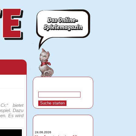
r.“ bietet
nspiel. Dazu
nen. Es wird
24.06.2026