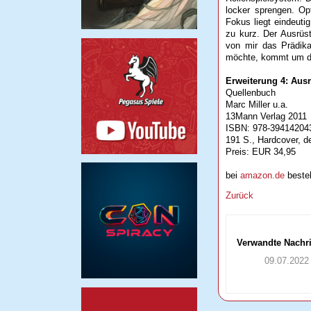
locker sprengen. Op
Fokus liegt eindeut
zu kurz. Der Ausrüs
von mir das Prädika
möchte, kommt um di
Erweiterung 4: Aus
Quellenbuch
Marc Miller u.a.
13Mann Verlag 2011
ISBN: 978-39414204
191 S., Hardcover, d
Preis: EUR 34,95
bei
amazon.de
bestel
Zurück
Verwandte Nachr
09.07.2022