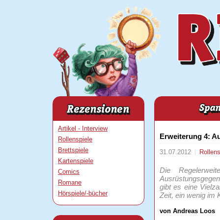
Artikel - Interview
Erweiterung 4: A
Rollenspiele
Brettspiele
31.07.2012
Rollen
Kartenspiele
Die Regelerweit
Comics
Ausrüstungsgegens
Romane
gibt es eine Viel
Hörspiele/-bücher
Zeit, ein wenig im 
von Andreas Loos