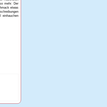
mso mehr. Der
schmack etwas
eschreibungen
il einhauchen