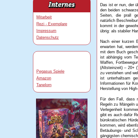
Das ist er nun, der ü
den beiden schwarze
Seiten, die prall g
Mitarbeit
natürlich Beschreib
Rezi - Exemplare
kommt in der gewohn
Impressum
übrig: als stabiler 
Datenschutz
Nach einer kurzen E
erwarten hat, werde
mit dem Buch gescha
ist abhängig vom Te
Waffen, Fortbewegun
(Altsteinzeit) – 20+ 
Pegasus Spiele
zu verstehen und wel
Amazon
ist unterhaltsam g
Informationen für K
Tanelorn
Herstellung von Hig
Für den Fall, dass 
Regeln zu Mängeln u
Verlegenheit kommen 
gibt es auch dafür R
bürokratischen Hür
kommen, wird ebenfal
Betäubungs- und Sch
gängigsten chemische