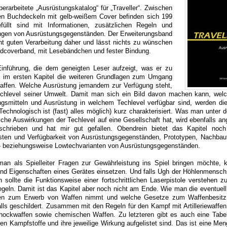
berarbeitete „Ausrüstungskatalog“ für „Traveller“. Zwischen
n Buchdeckeln mit gelb-weißem Cover befinden sich 199
efüllt sind mit Informationen, zusätzlichen Regeln und
ungen von Ausrüstungsgegenständen. Der Erweiterungsband
t guten Verarbeitung daher und lässt nichts zu wünschen
Hardcoverband, mit Lesebändchen und fester Bindung.
inführung, die dem geneigten Leser aufzeigt, was er zu
n im ersten Kapitel die weiteren Grundlagen zum Umgang
ffen. Welche Ausrüstung jemandem zur Verfügung steht,
chlevel seiner Umwelt. Damit man sich ein Bild davon machen kann, wel
gsmitteln und Ausrüstung in welchem Techlevel verfügbar sind, werden di
(Technologisch ist (fast) alles möglich) kurz charakterisiert. Was man unter
che Auswirkungen der Techlevel auf eine Gesellschaft hat, wird ebenfalls an
eschrieben und hat mir gut gefallen. Obendrein bietet das Kapitel noc
osten und Verfügbarkeit von Ausrüstungsgegenständen, Prototypen, Nachbau
h- beziehungsweise Lowtechvarianten von Ausrüstungsgegenständen.
man als Spielleiter Fragen zur Gewährleistung ins Spiel bringen möchte,
nd Eigenschaften eines Gerätes einsetzen. Und falls Ugh der Höhlenmensch 
sollte die Funktionsweise einer fortschrittlichen Laserpistole verstehen 
egeln. Damit ist das Kapitel aber noch nicht am Ende. Wie man die eventuel
den zum Erwerb von Waffen nimmt und welche Gesetze zum Waffenbesit
ls geschildert. Zusammen mit den Regeln für den Kampf mit Artilleriewaffen
ockwaffen sowie chemischen Waffen. Zu letzteren gibt es auch eine Tabell
n Kampfstoffe und ihre jeweilige Wirkung aufgelistet sind. Das ist eine Me