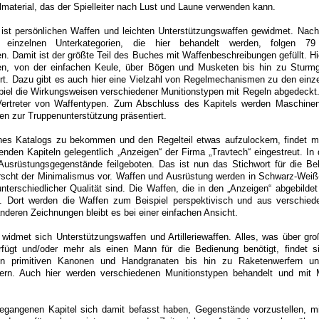
lmaterial, das der Spielleiter nach Lust und Laune verwenden kann.
 ist persönlichen Waffen und leichten Unterstützungswaffen gewidmet. Nach
 einzelnen Unterkategorien, die hier behandelt werden, folgen 79
. Damit ist der größte Teil des Buches mit Waffenbeschreibungen gefüllt. Hie
fen, von der einfachen Keule, über Bögen und Musketen bis hin zu Sturm
Art. Dazu gibt es auch hier eine Vielzahl von Regelmechanismen zu den einz
iel die Wirkungsweisen verschiedener Munitionstypen mit Regeln abgedeckt
Vertreter von Waffentypen. Zum Abschluss des Kapitels werden Maschine
n zur Truppenunterstützung präsentiert.
es Katalogs zu bekommen und den Regelteil etwas aufzulockern, findet 
enden Kapiteln gelegentlich „Anzeigen“ der Firma „Travtech“ eingestreut. In
usrüstungsgegenstände feilgeboten. Das ist nun das Stichwort für die Be
rscht der Minimalismus vor. Waffen und Ausrüstung werden in Schwarz-Wei
unterschiedlicher Qualität sind. Die Waffen, die in den „Anzeigen“ abgebilde
. Dort werden die Waffen zum Beispiel perspektivisch und aus verschied
anderen Zeichnungen bleibt es bei einer einfachen Ansicht.
widmet sich Unterstützungswaffen und Artilleriewaffen. Alles, was über gro
rfügt und/oder mehr als einen Mann für die Bedienung benötigt, findet s
von primitiven Kanonen und Handgranaten bis hin zu Raketenwerfern un
ern. Auch hier werden verschiedenen Munitionstypen behandelt und mit
gangenen Kapitel sich damit befasst haben, Gegenstände vorzustellen, 