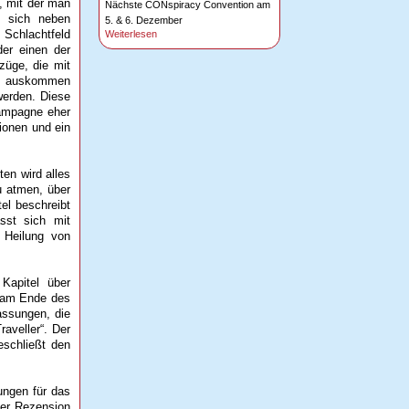
, mit der man
Nächste CONspiracy Convention am
n sich neben
5. & 6. Dezember
 Schlachtfeld
Weiterlesen
er einen der
züge, die mit
ng auskommen
werden. Diese
Kampagne eher
ionen und ein
en wird alles
u atmen, über
tel beschreibt
asst sich mit
r Heilung von
Kapitel über
e am Ende des
assungen, die
aveller“. Der
eschließt den
ungen für das
ser Rezension