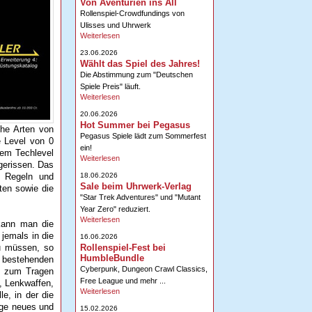
Von Aventurien ins All
Rollenspiel-Crowdfundings von
Ulisses und Uhrwerk
Weiterlesen
23.06.2026
Wählt das Spiel des Jahres!
Die Abstimmung zum "Deutschen
Spiele Preis" läuft.
Weiterlesen
20.06.2026
Hot Summer bei Pegasus
che Arten von
Pegasus Spiele lädt zum Sommerfest
e Level von 0
ein!
 dem Techlevel
Weiterlesen
gerissen. Das
18.06.2026
h Regeln und
Sale beim Uhrwerk-Verlag
ten sowie die
"Star Trek Adventures" und "Mutant
Year Zero" reduziert.
Weiterlesen
 kann man die
jemals in die
16.06.2026
Rollenspiel-Fest bei
zu müssen, so
HumbleBundle
l bestehenden
Cyberpunk, Dungeon Crawl Classics,
z zum Tragen
Free League und mehr ...
, Lenkwaffen,
Weiterlesen
e, in der die
nge neues und
15.02.2026