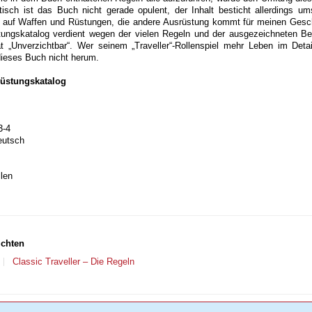
tisch ist das Buch nicht gerade opulent, der Inhalt besticht allerdings u
ig auf Waffen und Rüstungen, die andere Ausrüstung kommt für meinen Ge
tungskatalog verdient wegen der vielen Regeln und der ausgezeichneten B
t „Unverzichtbar“. Wer seinem „Traveller“-Rollenspiel mehr Leben im Deta
eses Buch nicht herum.
rüstungskatalog
3-4
eutsch
len
ichten
Classic Traveller – Die Regeln