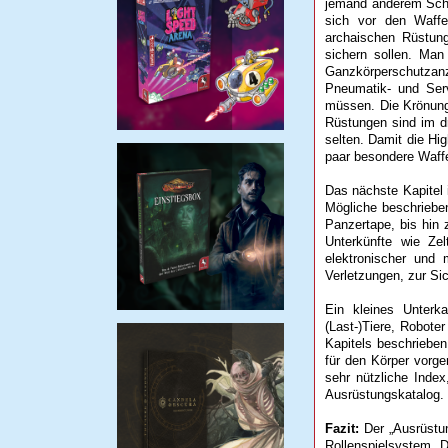
jemand anderem Scha
sich vor den Waffe
archaischen Rüstung
sichern sollen. Ma
Ganzkörperschutzanz
Pneumatik- und Ser
müssen. Die Krönung 
Rüstungen sind im d
selten. Damit die Hi
paar besondere Waff
Das nächste Kapitel 
Mögliche beschriebe
Panzertape, bis hin z
Unterkünfte wie Zel
elektronischer und 
Verletzungen, zur Si
Ein kleines Unterk
(Last-)Tiere, Robote
Kapitels beschrieben
für den Körper vorge
sehr nützliche Inde
Ausrüstungskatalog.
Fazit:
Der „Ausrüstun
Rollenspielsystem. 