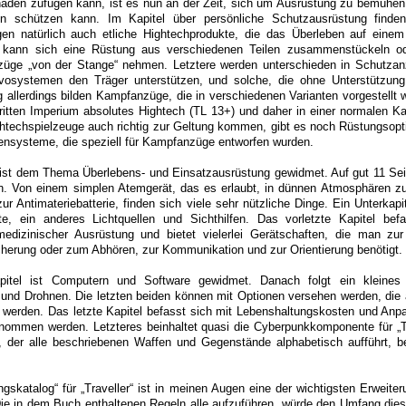
den zufügen kann, ist es nun an der Zeit, sich um Ausrüstung zu bemühen
n schützen kann. Im Kapitel über persönliche Schutzausrüstung finde
en natürlich auch etliche Hightechprodukte, die das Überleben auf einem
n kann sich eine Rüstung aus verschiedenen Teilen zusammenstückeln od
üge „von der Stange“ nehmen. Letztere werden unterschieden in Schutzan
vosystemen den Träger unterstützen, und solche, die ohne Unterstützu
allerdings bilden Kampfanzüge, die in verschiedenen Varianten vorgestellt 
ritten Imperium absolutes Hightech (TL 13+) und daher in einer normalen 
ghtechspielzeuge auch richtig zur Geltung kommen, gibt es noch Rüstungsopt
ensysteme, die speziell für Kampfanzüge entworfen wurden.
ist dem Thema Überlebens- und Einsatzausrüstung gewidmet. Auf gut 11 Seit
n. Von einem simplen Atemgerät, das es erlaubt, in dünnen Atmosphären z
ur Antimateriebatterie, finden sich viele sehr nützliche Dinge. Ein Unterkapi
te, ein anderes Lichtquellen und Sichthilfen. Das vorletzte Kapitel bef
medizinischer Ausrüstung und bietet vielerlei Gerätschaften, die man zu
cherung oder zum Abhören, zur Kommunikation und zur Orientierung benötigt.
apitel ist Computern und Software gewidmet. Danach folgt ein kleines 
r und Drohnen. Die letzten beiden können mit Optionen versehen werden, di
 werden. Das letzte Kapitel befasst sich mit Lebenshaltungskosten und Anp
nommen werden. Letzteres beinhaltet quasi die Cyberpunkkomponente für „Tr
x, der alle beschriebenen Waffen und Gegenstände alphabetisch aufführt, b
gskatalog“ für „Traveller“ ist in meinen Augen eine der wichtigsten Erweiter
Die in dem Buch enthaltenen Regeln alle aufzuführen, würde den Umfang die