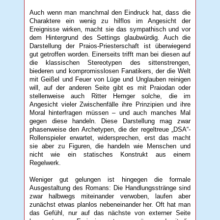
Auch wenn man manchmal den Eindruck hat, dass die
Charaktere ein wenig zu hilflos im Angesicht der
Ereignisse wirken, macht sie das sympathisch und vor
dem Hintergrund des Settings glaubwürdig. Auch die
Darstellung der Praios-Priesterschaft ist überwiegend
gut getroffen worden. Einerseits trifft man bei diesen auf
die klassischen Stereotypen des sittenstrengen,
biederen und kompromisslosen Fanatikers, der die Welt
mit Geißel und Feuer von Lüge und Unglauben reinigen
will, auf der anderen Seite gibt es mit Praiodan oder
stellenweise auch Ritter Hemger solche, die im
Angesicht vieler Zwischenfälle ihre Prinzipien und ihre
Moral hinterfragen müssen – und auch manches Mal
gegen diese handeln. Diese Darstellung mag zwar
phasenweise den Archetypen, die der regeltreue „DSA“-
Rollenspieler erwartet, widersprechen, erst das macht
sie aber zu Figuren, die handeln wie Menschen und
nicht wie ein statisches Konstrukt aus einem
Regelwerk.
Weniger gut gelungen ist hingegen die formale
Ausgestaltung des Romans: Die Handlungsstränge sind
zwar halbwegs miteinander verwoben, laufen aber
zunächst etwas planlos nebeneinander her. Oft hat man
das Gefühl, nur auf das nächste von externer Seite