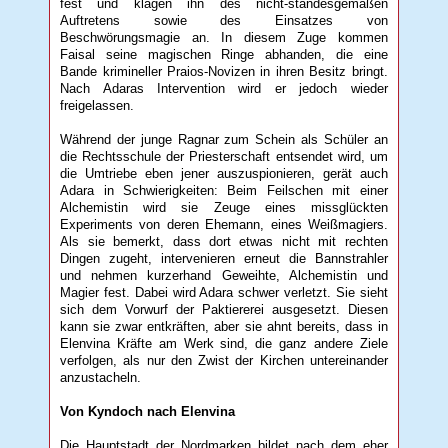
fest und klagen ihn des nicht-standesgemäßen
Auftretens sowie des Einsatzes von
Beschwörungsmagie an. In diesem Zuge kommen
Faisal seine magischen Ringe abhanden, die eine
Bande krimineller Praios-Novizen in ihren Besitz bringt.
Nach Adaras Intervention wird er jedoch wieder
freigelassen.
Während der junge Ragnar zum Schein als Schüler an
die Rechtsschule der Priesterschaft entsendet wird, um
die Umtriebe eben jener auszuspionieren, gerät auch
Adara in Schwierigkeiten: Beim Feilschen mit einer
Alchemistin wird sie Zeuge eines missglückten
Experiments von deren Ehemann, eines Weißmagiers.
Als sie bemerkt, dass dort etwas nicht mit rechten
Dingen zugeht, intervenieren erneut die Bannstrahler
und nehmen kurzerhand Geweihte, Alchemistin und
Magier fest. Dabei wird Adara schwer verletzt. Sie sieht
sich dem Vorwurf der Paktiererei ausgesetzt. Diesen
kann sie zwar entkräften, aber sie ahnt bereits, dass in
Elenvina Kräfte am Werk sind, die ganz andere Ziele
verfolgen, als nur den Zwist der Kirchen untereinander
anzustacheln.
Von Kyndoch nach Elenvina
Die Hauptstadt der Nordmarken bildet nach dem eher