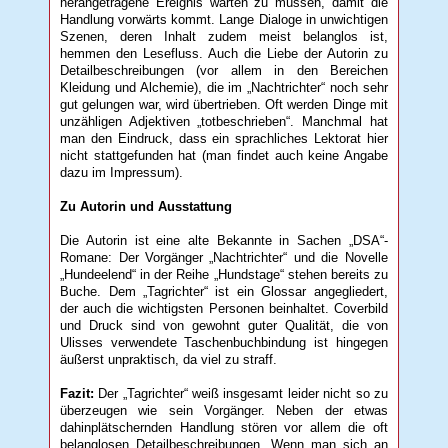
herangetragene Ereignis warten zu müssen, damit die
Handlung vorwärts kommt. Lange Dialoge in unwichtigen
Szenen, deren Inhalt zudem meist belanglos ist,
hemmen den Lesefluss. Auch die Liebe der Autorin zu
Detailbeschreibungen (vor allem in den Bereichen
Kleidung und Alchemie), die im „Nachtrichter“ noch sehr
gut gelungen war, wird übertrieben. Oft werden Dinge mit
unzähligen Adjektiven „totbeschrieben“. Manchmal hat
man den Eindruck, dass ein sprachliches Lektorat hier
nicht stattgefunden hat (man findet auch keine Angabe
dazu im Impressum).
Zu Autorin und Ausstattung
Die Autorin ist eine alte Bekannte in Sachen „DSA“-
Romane: Der Vorgänger „Nachtrichter“ und die Novelle
„Hundeelend“ in der Reihe „Hundstage“ stehen bereits zu
Buche. Dem „Tagrichter“ ist ein Glossar angegliedert,
der auch die wichtigsten Personen beinhaltet. Coverbild
und Druck sind von gewohnt guter Qualität, die von
Ulisses verwendete Taschenbuchbindung ist hingegen
äußerst unpraktisch, da viel zu straff.
Fazit:
Der „Tagrichter“ weiß insgesamt leider nicht so zu
überzeugen wie sein Vorgänger. Neben der etwas
dahinplätschernden Handlung stören vor allem die oft
belanglosen Detailbeschreibungen. Wenn man sich an