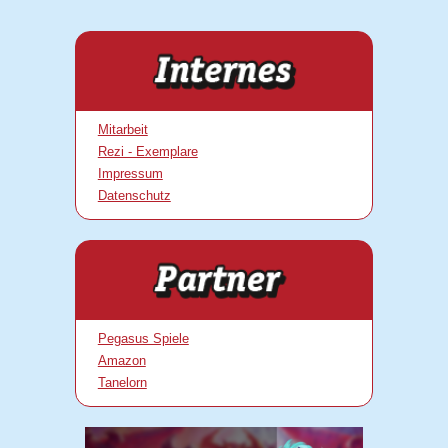
Mitarbeit
Rezi - Exemplare
Impressum
Datenschutz
Pegasus Spiele
Amazon
Tanelorn