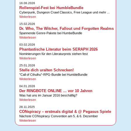
16.06.2026
Rollenspiel-Fest bei HumbleBundle
Cyberpunk, Dungeon Crawl Classics, Free League und mehr ...
Weiterlesen
15.02.2026
Dr. Who, The Witcher, Fallout und Forgotten Realms
Spannende Genre-Pakete bei HumbeBundle
Weiterlesen
03.02.2026
Phantastische Literatur beim SERAPH 2026
Nominierungen für den Literaturpreis stehen fest
Weiterlesen
25.01.2026
Stelle dich uralten Schrecken!
"Call of Cthulhu"-RPG-Bundle bei HumbleBundle
Weiterlesen
04.01.2026
Der RINGBOTE ONLINE ... vor 10 Jahren
Was hat uns im Januar 2016 beschäftig?
Weiterlesen
28.11.2025
CONspiracy – erstmals digital & @ Pegasus Spiele
Nächste CONspiracy Convention am 5. & 6. Dezember
Weiterlesen