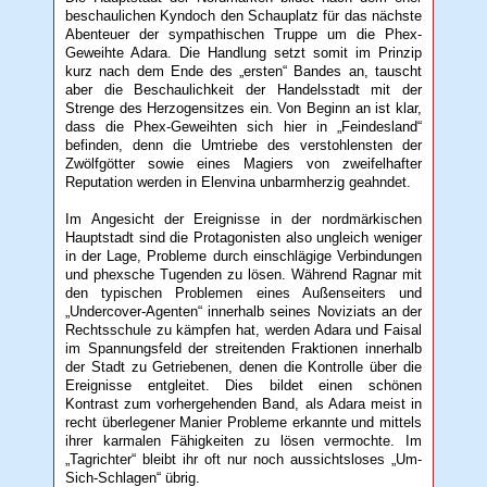
beschaulichen Kyndoch den Schauplatz für das nächste
Abenteuer der sympathischen Truppe um die Phex-
Geweihte Adara. Die Handlung setzt somit im Prinzip
kurz nach dem Ende des „ersten“ Bandes an, tauscht
aber die Beschaulichkeit der Handelsstadt mit der
Strenge des Herzogensitzes ein. Von Beginn an ist klar,
dass die Phex-Geweihten sich hier in „Feindesland“
befinden, denn die Umtriebe des verstohlensten der
Zwölfgötter sowie eines Magiers von zweifelhafter
Reputation werden in Elenvina unbarmherzig geahndet.
Im Angesicht der Ereignisse in der nordmärkischen
Hauptstadt sind die Protagonisten also ungleich weniger
in der Lage, Probleme durch einschlägige Verbindungen
und phexsche Tugenden zu lösen. Während Ragnar mit
den typischen Problemen eines Außenseiters und
„Undercover-Agenten“ innerhalb seines Noviziats an der
Rechtsschule zu kämpfen hat, werden Adara und Faisal
im Spannungsfeld der streitenden Fraktionen innerhalb
der Stadt zu Getriebenen, denen die Kontrolle über die
Ereignisse entgleitet. Dies bildet einen schönen
Kontrast zum vorhergehenden Band, als Adara meist in
recht überlegener Manier Probleme erkannte und mittels
ihrer karmalen Fähigkeiten zu lösen vermochte. Im
„Tagrichter“ bleibt ihr oft nur noch aussichtsloses „Um-
Sich-Schlagen“ übrig.