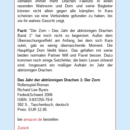
verfallen immer mehr Drachen Faerûns in einen
rasenden Wahnsinn und Dorn und seine Begleiter
können nicht allein gegen alle kämpfen. In Kara
scheinen sie eine Verbündete gefunden zu haben, bis
sie ihr wahres Gesicht zeigt.
Fazit:
"Der Zorn – Das Jahr der abtrünnigen Drachen
Band 1" hat mich nicht so begeistert. Außer dem
Überraschungseffekt am Anfang, bei dem sich Kara
outet, gab es wenig überraschende Moment. Die
Hauptfigur Dorn bleibt blass. Das gefallen mir seine
beiden normalen Partner Will und Pavel besser. Dazu
kommen noch einige Setzfehler, die beim Lesen störend
sind. Insgesamt ein mäßiger Auftakt im Jahr der
abtrünnigen Drachen.
Das Jahr der abtrünnigen Drachen 1: Der Zorn
Rollenspiel-Roman
Richard Lee Byers
Feder&Schwert 2006
ISBN: 3-937255-79-6
392 S., Taschenbuch, deutsch
Preis: EUR 12,95
bei
amazon.de
bestellen
Zurück