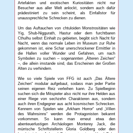
Artefakten und exotischen Kuriositäten nicht nur
Besucher aus aller Welt anlockt, sondern auch dafür
prädestiniert zu sein scheint, als Einfallstor für
unaussprechliche Schrecken zu dienen.
Um das Auftauchen von chtuloiden Monstrositäten wie
Yig, Shub-Niggurath, Hastur oder dem furchtbaren
Cthulhu selbst Einhalt zu gebieten, begibt sich Nacht für
Nacht, wenn das normale Leben im Museum zur Ruhe
gekommen ist, eine Schar unerschrockener Ermittler in
die Hallen voller Wunder und Gefahren, um nach
Symbolen zu suchen – sogenannten „Älteren Zeichen“
–, die allein imstande sind, das Erscheinen der Großen
Alten zu verhindern.
Wie so viele Spiele von FFG ist auch „Das Ältere
Zeichen“ modular aufgebaut, sodass man jeder Partie
seinen eigenen Reiz verleihen kann. Zu Spielbeginn
suchen sich die Mitspieler also nicht nur ihre Helden aus
einer Riege von sechzehn Charakteren aus, sondern
auch ihren Endgegner aus acht kosmischen Schrecken.
Kennern von Spielen wie „Arkham Horror“ und „Villen
des Wahnsinns“ werden die Protagonisten bekannt
vorkommen. So kann man erneut etwa den
abenteuerlustigen Archäologen Monterey Jack, die
mürrische Schriftstellerin Gloria Goldberg oder den