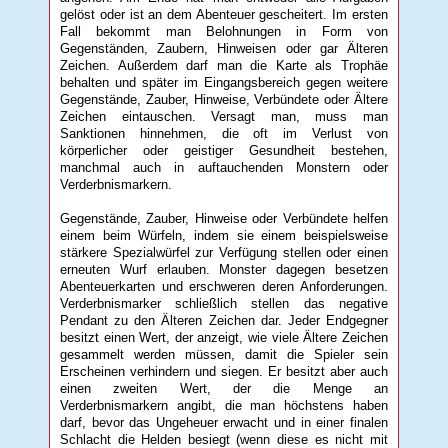
gelöst oder ist an dem Abenteuer gescheitert. Im ersten
Fall bekommt man Belohnungen in Form von
Gegenständen, Zaubern, Hinweisen oder gar Älteren
Zeichen. Außerdem darf man die Karte als Trophäe
behalten und später im Eingangsbereich gegen weitere
Gegenstände, Zauber, Hinweise, Verbündete oder Ältere
Zeichen eintauschen. Versagt man, muss man
Sanktionen hinnehmen, die oft im Verlust von
körperlicher oder geistiger Gesundheit bestehen,
manchmal auch in auftauchenden Monstern oder
Verderbnismarkern.
Gegenstände, Zauber, Hinweise oder Verbündete helfen
einem beim Würfeln, indem sie einem beispielsweise
stärkere Spezialwürfel zur Verfügung stellen oder einen
erneuten Wurf erlauben. Monster dagegen besetzen
Abenteuerkarten und erschweren deren Anforderungen.
Verderbnismarker schließlich stellen das negative
Pendant zu den Älteren Zeichen dar. Jeder Endgegner
besitzt einen Wert, der anzeigt, wie viele Ältere Zeichen
gesammelt werden müssen, damit die Spieler sein
Erscheinen verhindern und siegen. Er besitzt aber auch
einen zweiten Wert, der die Menge an
Verderbnismarkern angibt, die man höchstens haben
darf, bevor das Ungeheuer erwacht und in einer finalen
Schlacht die Helden besiegt (wenn diese es nicht mit