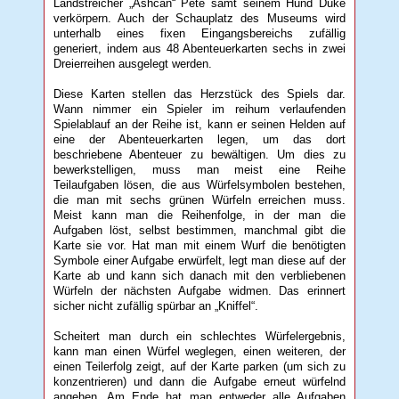
Landstreicher „Ashcan“ Pete samt seinem Hund Duke
verkörpern. Auch der Schauplatz des Museums wird
unterhalb eines fixen Eingangsbereichs zufällig
generiert, indem aus 48 Abenteuerkarten sechs in zwei
Dreierreihen ausgelegt werden.
Diese Karten stellen das Herzstück des Spiels dar.
Wann nimmer ein Spieler im reihum verlaufenden
Spielablauf an der Reihe ist, kann er seinen Helden auf
eine der Abenteuerkarten legen, um das dort
beschriebene Abenteuer zu bewältigen. Um dies zu
bewerkstelligen, muss man meist eine Reihe
Teilaufgaben lösen, die aus Würfelsymbolen bestehen,
die man mit sechs grünen Würfeln erreichen muss.
Meist kann man die Reihenfolge, in der man die
Aufgaben löst, selbst bestimmen, manchmal gibt die
Karte sie vor. Hat man mit einem Wurf die benötigten
Symbole einer Aufgabe erwürfelt, legt man diese auf der
Karte ab und kann sich danach mit den verbliebenen
Würfeln der nächsten Aufgabe widmen. Das erinnert
sicher nicht zufällig spürbar an „Kniffel“.
Scheitert man durch ein schlechtes Würfelergebnis,
kann man einen Würfel weglegen, einen weiteren, der
einen Teilerfolg zeigt, auf der Karte parken (um sich zu
konzentrieren) und dann die Aufgabe erneut würfelnd
angehen. Am Ende hat man entweder alle Aufgaben