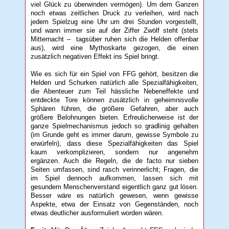
viel Glück zu überwinden vermögen). Um dem Ganzen
noch etwas zeitlichen Druck zu verleihen, wird nach
jedem Spielzug eine Uhr um drei Stunden vorgestellt,
und wann immer sie auf der Ziffer Zwölf steht (stets
Mitternacht – tagsüber ruhen sich die Helden offenbar
aus), wird eine Mythoskarte gezogen, die einen
zusätzlich negativen Effekt ins Spiel bringt.
Wie es sich für ein Spiel von FFG gehört, besitzen die
Helden und Schurken natürlich alle Spezialfähigkeiten,
die Abenteuer zum Teil hässliche Nebeneffekte und
entdeckte Tore können zusätzlich in geheimnisvolle
Sphären führen, die größere Gefahren, aber auch
größere Belohnungen bieten. Erfreulicherweise ist der
ganze Spielmechanismus jedoch so gradlinig gehalten
(im Grunde geht es immer darum, gewisse Symbole zu
erwürfeln), dass diese Spezialfähigkeiten das Spiel
kaum verkomplizieren, sondern nur angenehm
ergänzen. Auch die Regeln, die de facto nur sieben
Seiten umfassen, sind rasch verinnerlicht; Fragen, die
im Spiel dennoch aufkommen, lassen sich mit
gesundem Menschenverstand eigentlich ganz gut lösen.
Besser wäre es natürlich gewesen, wenn gewisse
Aspekte, etwa der Einsatz von Gegenständen, noch
etwas deutlicher ausformuliert worden wären.