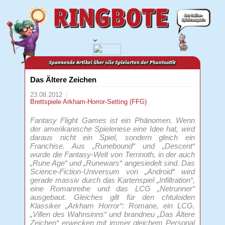
Das Ältere Zeichen
23.08.2012
Brettspiele
Arkham-Horror-Setting (FFG)
Fantasy Flight Games ist ein Phänomen. Wenn
der amerikanische Spieleriese eine Idee hat, wird
daraus nicht ein Spiel, sondern gleich ein
Franchise. Aus „Runebound“ und „Descent“
wurde die Fantasy-Welt von Terrinoth, in der auch
„Rune Age“ und „Runewars“ angesiedelt sind. Das
Science-Fiction-Universum von „Android“ wird
gerade massiv durch das Kartenspiel „Infiltration“,
eine Romanreihe und das LCG „Netrunner“
ausgebaut. Gleiches gilt für den chtuloiden
Klassiker „Arkham Horror“: Romane, ein LCG,
„Villen des Wahnsinns“ und brandneu „Das Ältere
Zeichen“ erwecken mit immer gleichem Personal