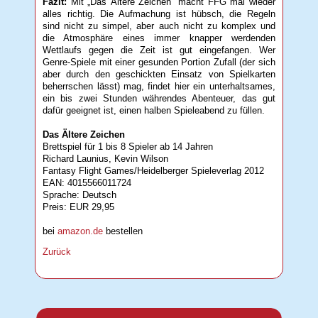
Fazit:
Mit „Das Ältere Zeichen“ macht FFG mal wieder
alles richtig. Die Aufmachung ist hübsch, die Regeln
sind nicht zu simpel, aber auch nicht zu komplex und
die Atmosphäre eines immer knapper werdenden
Wettlaufs gegen die Zeit ist gut eingefangen. Wer
Genre-Spiele mit einer gesunden Portion Zufall (der sich
aber durch den geschickten Einsatz von Spielkarten
beherrschen lässt) mag, findet hier ein unterhaltsames,
ein bis zwei Stunden währendes Abenteuer, das gut
dafür geeignet ist, einen halben Spieleabend zu füllen.
Das Ältere Zeichen
Brettspiel für 1 bis 8 Spieler ab 14 Jahren
Richard Launius, Kevin Wilson
Fantasy Flight Games/Heidelberger Spieleverlag 2012
EAN: 4015566011724
Sprache: Deutsch
Preis: EUR 29,95
bei
amazon.de
bestellen
Zurück