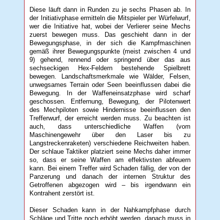
Diese läuft dann in Runden zu je sechs Phasen ab. In
der Initiativphase ermitteln die Mitspieler per Würfelwurf,
wer die Initiative hat, wobei der Verlierer seine Mechs
zuerst bewegen muss. Das geschieht dann in der
Bewegungsphase, in der sich die Kampfmaschinen
gemäß ihrer Bewegungspunkte (meist zwischen 4 und
9) gehend, rennend oder springend über das aus
sechseckigen Hex-Feldern bestehende Spielbrett
bewegen. Landschaftsmerkmale wie Wälder, Felsen,
unwegsames Terrain oder Seen beeinflussen dabei die
Bewegung. In der Waffeneinsatzphase wird scharf
geschossen. Entfernung, Bewegung, der Pilotenwert
des Mechpiloten sowie Hindernisse beeinflussen den
Trefferwurf, der erreicht werden muss. Zu beachten ist
auch, dass unterschiedliche Waffen (vom
Maschinengewehr über den Laser bis zu
Langstreckenraketen) verschiedene Reichweiten haben.
Der schlaue Taktiker platziert seine Mechs daher immer
so, dass er seine Waffen am effektivsten abfeuern
kann. Bei einem Treffer wird Schaden fällig, der von der
Panzerung und danach der internen Struktur des
Getroffenen abgezogen wird – bis irgendwann ein
Kontrahent zerstört ist.
Dieser Schaden kann in der Nahkampfphase durch
Schläge und Tritte noch erhöht werden, danach muss in