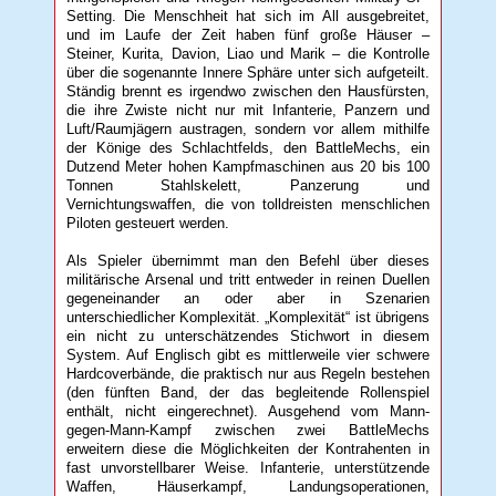
Setting. Die Menschheit hat sich im All ausgebreitet,
und im Laufe der Zeit haben fünf große Häuser –
Steiner, Kurita, Davion, Liao und Marik – die Kontrolle
über die sogenannte Innere Sphäre unter sich aufgeteilt.
Ständig brennt es irgendwo zwischen den Hausfürsten,
die ihre Zwiste nicht nur mit Infanterie, Panzern und
Luft/Raumjägern austragen, sondern vor allem mithilfe
der Könige des Schlachtfelds, den BattleMechs, ein
Dutzend Meter hohen Kampfmaschinen aus 20 bis 100
Tonnen Stahlskelett, Panzerung und
Vernichtungswaffen, die von tolldreisten menschlichen
Piloten gesteuert werden.
Als Spieler übernimmt man den Befehl über dieses
militärische Arsenal und tritt entweder in reinen Duellen
gegeneinander an oder aber in Szenarien
unterschiedlicher Komplexität. „Komplexität“ ist übrigens
ein nicht zu unterschätzendes Stichwort in diesem
System. Auf Englisch gibt es mittlerweile vier schwere
Hardcoverbände, die praktisch nur aus Regeln bestehen
(den fünften Band, der das begleitende Rollenspiel
enthält, nicht eingerechnet). Ausgehend vom Mann-
gegen-Mann-Kampf zwischen zwei BattleMechs
erweitern diese die Möglichkeiten der Kontrahenten in
fast unvorstellbarer Weise. Infanterie, unterstützende
Waffen, Häuserkampf, Landungsoperationen,