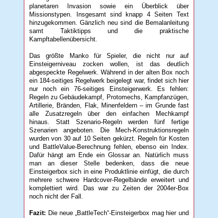
planetaren Invasion sowie ein Überblick über
Missionstypen. Insgesamt sind knapp 4 Seiten Text
hinzugekommen. Gänzlich neu sind die Bemalanleitung
samt Taktiktipps und die praktische
Kampftabellenübersicht.
Das größte Manko für Spieler, die nicht nur auf
Einsteigerniveau zocken wollen, ist das deutlich
abgespeckte Regelwerk. Während in der alten Box noch
ein 184-seitiges Regelwerk beigelegt war, findet sich hier
nur noch ein 76-seitiges Einsteigerwerk. Es fehlen:
Regeln zu Gebäudekampf, Protomechs, Kampfanzügen,
Artillerie, Bränden, Flak, Minenfeldern – im Grunde fast
alle Zusatzregeln über den einfachen Mechkampf
hinaus. Statt Szenario-Regeln werden fünf fertige
Szenarien angeboten. Die Mech-Konstruktionsregeln
wurden von 30 auf 10 Seiten gekürzt. Regeln für Kosten
und BattleValue-Berechnung fehlen, ebenso ein Index.
Dafür hängt am Ende ein Glossar an. Natürlich muss
man an dieser Stelle bedenken, dass die neue
Einsteigerbox sich in eine Produktlinie einfügt, die durch
mehrere schwere Hardcover-Regelbände erweitert und
komplettiert wird. Das war zu Zeiten der 2004er-Box
noch nicht der Fall.
Fazit:
Die neue „BattleTech“-Einsteigerbox mag hier und