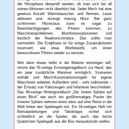
der Hitzephase überprüft werden, ob man sich bei all
seinen Aktionen nicht überhitzt hat. Jeder Mech hat eine
gewisse Anzahl Wärmetauscher, und Rennen, Laser
abfeuern usw. erzeugt massig Hitze. Bei ganz
schlimmen Hitzestaus kann es sogar zu
Beeinträchtigungen des Piloten kommen, zu
Maschinenproblemen, Munitionsexplosionen und
letztlich der Reaktorschmelze. Das sollte man
vermeiden. Die Endphase ist für einige Zusatzaktionen
reserviert, wie etwa Würfelwürfe, um einen
bewusstlosen Piloten wieder zu wecken.
Wer dann etwas tiefer in die Materie einsteigen will,
nimmt das 76-seitige Einsteigerregelbuch zur Hand, das
ein paar zusätzliche Manöver ermöglich, Szenarien
enthält und Mech-Konstruktionsregeln für eigene
Maschinen anbietet. Außerdem wird – sehr rudimentär –
der Einsatz von Fahrzeugen und Infanterie beschrieben.
Das 40-seitige Hintergrundbuch „Die Innere Sphäre auf
einen Blick“ wie auch ein großformatiges Poster der
Inneren Sphäre nehmen einen dann auf eine Reise in die
Welt hinter den Spielregeln mit. Ein 16-seitiges Heft mit
Bemalanleitungen und Taktiktipps richtet sich
schließlich an die Spieler, die auch das letzte
Quäntchen Spielspaß aus der Box herauskitzeln wollen.