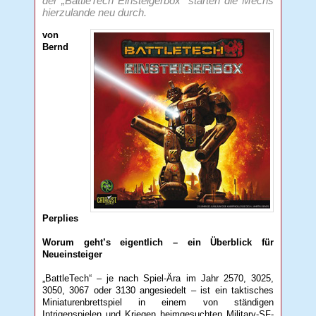
der „BattleTech Einsteigerbox“ starten die Mechs
hierzulande neu durch.
von
Bernd
Perplies
Worum geht’s eigentlich – ein Überblick für
Neueinsteiger
„BattleTech“ – je nach Spiel-Ära im Jahr 2570, 3025,
3050, 3067 oder 3130 angesiedelt – ist ein taktisches
Miniaturenbrettspiel in einem von ständigen
Intrigenspielen und Kriegen heimgesuchten Military-SF-