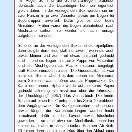
ins Auge. So sind die Schnellstartregeln praktisch
identisch, auch die Datenbögen kommen eigentlich
gleich daher. In der vorliegenden Box wurden sie um
zwei Panzer in je zwei Varianten sowie um Bögen für
Bodentruppen erweitert. Dafür gibt es aber keine
Miniaturen. Früher waren die Bögen alphabetisch nach
Mechname sortiert, hier werden sie nach Tonnage
aufgeführt – einerlei.
Schöner an der vorliegenden Box sind die Spielpläne,
denn es gibt derer vier, statt nur zwei – wenn sie auch
etwas kleiner und zum Teil etwas unscharf gedruckt
sind –, und sie liegen in stabiler Pappe vor. Außerdem
sind die Mechfiguren als Plastikminiaturen beigelegt,
statt Pappkameraden zu sein. Die Gussqualität ist zwar
nicht die Beste, aber trotzdem sehen die Miniaturen
beim Spielen etwas schöner aus als Pappmarker. Die
Karte der Inneren Sphäre wurde auf besseres Papier
gedruckt, allerdings vermisst man oben die Jahreszahl
der „Drucklegung“ (3067). Das Zusatzbuch „Die Innere
Sphäre auf einen Blick“ entspricht bis Seite 40 praktisch
dem Vorgängerwerk. Die Kurzgeschichten sind neu und
etwas länger, die Kartenabbildungen wurden leicht
aktualisiert, dafür ist das Layout etwas hässlicher
geworden – so sind etwa die Mechillustrationen hier
kleiner, dafür aber in hässlich dicken Rahmen. Ab Seite
40 folgen dann noch kurze Infos über den Ablauf einer