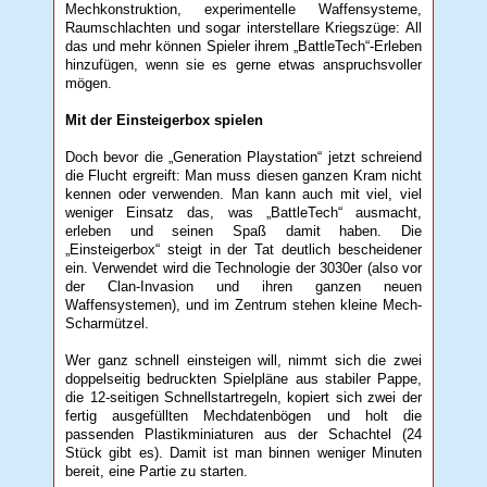
Mechkonstruktion, experimentelle Waffensysteme,
Raumschlachten und sogar interstellare Kriegszüge: All
das und mehr können Spieler ihrem „BattleTech“-Erleben
hinzufügen, wenn sie es gerne etwas anspruchsvoller
mögen.
Mit der Einsteigerbox spielen
Doch bevor die „Generation Playstation“ jetzt schreiend
die Flucht ergreift: Man muss diesen ganzen Kram nicht
kennen oder verwenden. Man kann auch mit viel, viel
weniger Einsatz das, was „BattleTech“ ausmacht,
erleben und seinen Spaß damit haben. Die
„Einsteigerbox“ steigt in der Tat deutlich bescheidener
ein. Verwendet wird die Technologie der 3030er (also vor
der Clan-Invasion und ihren ganzen neuen
Waffensystemen), und im Zentrum stehen kleine Mech-
Scharmützel.
Wer ganz schnell einsteigen will, nimmt sich die zwei
doppelseitig bedruckten Spielpläne aus stabiler Pappe,
die 12-seitigen Schnellstartregeln, kopiert sich zwei der
fertig ausgefüllten Mechdatenbögen und holt die
passenden Plastikminiaturen aus der Schachtel (24
Stück gibt es). Damit ist man binnen weniger Minuten
bereit, eine Partie zu starten.