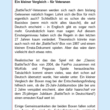
Ein kleiner Vergleich – für Veteranen
„BattleTech“-Veteranen werden sich nach dem bislang
Gelesenen natürlich fragen: Lohnt sich die Box für mich
eigentlich auch? Schließlich ist es schon die vierte
Basisbox (wenn mich nicht alles täuscht), die auf
Deutsch erscheint – in Englisch gibt es sogar noch
mehr. Grundsätzlich kann man sagen: Auf diesem
Einsteigerniveau haben sich die Regeln in den letzten
27 Jahren kaum verändert. Theoretisch könnte man
auch noch mit der „BattleTech“-Box von 1987 und einem
kleinen Errata-Dokument spielen. Aber das wäre dann
vielleicht doch etwas retro.
Realistischer ist das das Spiel mit der „Classic
BattleTech“-Box von 2004, die FanPro zusammen mit
WizKids und Pegasus Spiele herausbrachte.
Tatsächlich kommt einem vieles, was dort schon auf
Deutsch übersetzt wurde, hier wieder unter. Ein kleiner
Vergleich der Boxen mag bei der Entscheidungsfindung
hilfreich sein, ob die 25-Jahr-Jubiläumsbox (die bei uns
2 Jahre verspätet erscheint, aber dafür haarscharf vor
dem 25-jährigen Jubiläum „BattleTech in Deutschland“)
einen erneuten Kauf wert ist.
Einige Gemeinsamkeiten der beiden Boxen fallen sofort