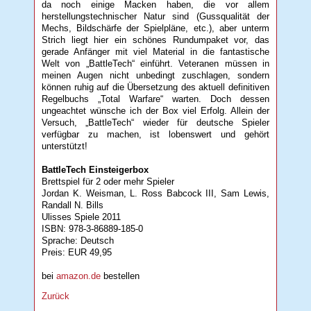
da noch einige Macken haben, die vor allem
herstellungstechnischer Natur sind (Gussqualität der
Mechs, Bildschärfe der Spielpläne, etc.), aber unterm
Strich liegt hier ein schönes Rundumpaket vor, das
gerade Anfänger mit viel Material in die fantastische
Welt von „BattleTech“ einführt. Veteranen müssen in
meinen Augen nicht unbedingt zuschlagen, sondern
können ruhig auf die Übersetzung des aktuell definitiven
Regelbuchs „Total Warfare“ warten. Doch dessen
ungeachtet wünsche ich der Box viel Erfolg. Allein der
Versuch, „BattleTech“ wieder für deutsche Spieler
verfügbar zu machen, ist lobenswert und gehört
unterstützt!
BattleTech Einsteigerbox
Brettspiel für 2 oder mehr Spieler
Jordan K. Weisman, L. Ross Babcock III, Sam Lewis,
Randall N. Bills
Ulisses Spiele 2011
ISBN: 978-3-86889-185-0
Sprache: Deutsch
Preis: EUR 49,95
bei
amazon.de
bestellen
Zurück