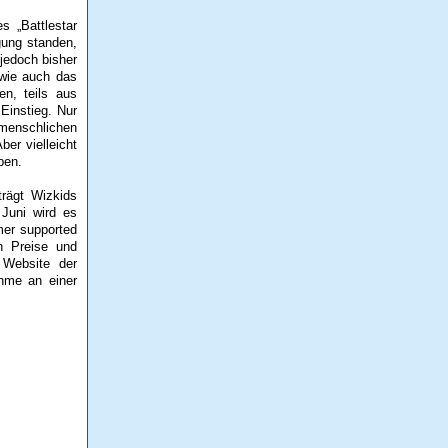
s „Battlestar
gung standen,
 jedoch bisher
 wie auch das
n, teils aus
Einstieg. Nur
menschlichen
ber vielleicht
ben.
trägt Wizkids
 Juni wird es
mer supported
n Preise und
r Website der
hme an einer