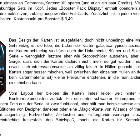
n einiges an Commons-„Kartenmüll“ sparen (und auch ein paar Credits). Viel
künftige Sets im Kopf. Jedes „Booster Pack Display“ enthält obendrein 
drei exklusiven, zufällig ausgewählten Foil Cards. Zusätzlich ist in jedem vie
thalten. Kostenpunkt pro Booster: $ 3,49.
Das Design der Karten ist ausgefallen, doch nicht unbedingt eine Mei
Sehr witzig ist die Idee, die Ecken der Karten galactica-typisch abzu
die Karten achteckig sind (wie auch die Dokumente, Bücher und Spiel
Serie – wenngleich letztere eher wie Stoppschilder aussehen, aber
Sorge, dass sich die Karten dadurch nicht mehr so gut würden mis
erwies sich interessanterweise als völlig falsch. In Hüllen gepackt, l
Karten sogar besser mischen, weil zwischen den einzelnen Hüllen an 
kein Kartenmaterial ist) kleine Freiräume entstehen, in die man ande
einschieben kann.
Vom Layout her bleiben die Karten indes leider weit hinter 
Konkurrenzprodukten zurück. Ein schlichter schwarzer Hintergrund m
inem Foto aus der Serie ist zwar funktional, aber hält man beispielsweise ein
 Editionen von Decipher daneben oder eine „Magic“-Karte von Wizards of th
ed augenfällig. Farbverläufe, Zierleisten und Hintergrundmaserungen su
einträchtigt keinesfalls den Spielspaß, macht die Karten für Samml
?