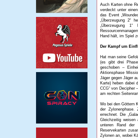
Auch Karten ohne R
verdeckt unter eine
das Event „Wounded 
„Überzeugung 2“ he
„Überzeugung 1“
Ressourcenmanagemen
Hand hält, im Spiel z
Der Kampf um Einf
Hat man seine Gefolg
(es gibt drei Phas
geschoben – Einhei
Aktionsphase Missi
Jäger gegen Jäger au
Karte) heben dabei d
CCG“ von Decipher – 
am rechten Seitenrand
Wo bei den Göttern K
der Zylonenphase. 
errechnet. Die „Gal
Gleichzeitig weisen
unteren Rand der 
Reservekarten zusam
Zylonen an, wobei K