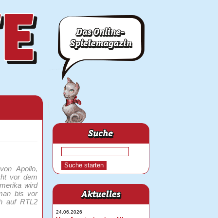
von Apollo,
cht vor dem
merika wird
 man bis vor
ch auf RTL2
24.06.2026