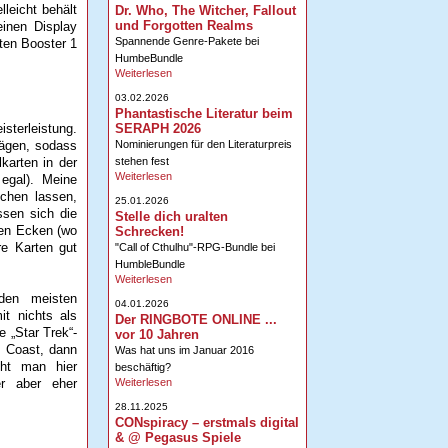
leicht behält
Dr. Who, The Witcher, Fallout
und Forgotten Realms
einen Display
Spannende Genre-Pakete bei
rten Booster 1
HumbeBundle
Weiterlesen
03.02.2026
Phantastische Literatur beim
SERAPH 2026
sterleistung.
Nominierungen für den Literaturpreis
sägen, sodass
stehen fest
karten in der
Weiterlesen
 egal). Meine
chen lassen,
25.01.2026
assen sich die
Stelle dich uralten
den Ecken (wo
Schrecken!
re Karten gut
"Call of Cthulhu"-RPG-Bundle bei
HumbleBundle
Weiterlesen
den meisten
04.01.2026
it nichts als
Der RINGBOTE ONLINE ...
e „Star Trek“-
vor 10 Jahren
e Coast, dann
Was hat uns im Januar 2016
cht man hier
beschäftig?
Weiterlesen
er aber eher
28.11.2025
CONspiracy – erstmals digital
& @ Pegasus Spiele