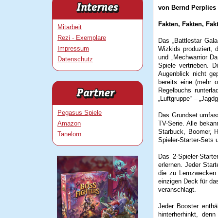
von Bernd Perplies
Fakten, Fakten, Fak
Mitarbeit
Rezi - Exemplare
Das „Battlestar Gal
Impressum
Wizkids produziert, 
und „Mechwarrior Da
Datenschutz
Spiele vertrieben. D
Augenblick nicht ge
bereits eine (mehr 
Regelbuchs runterlad
„Luftgruppe“ – „Jagd
Pegasus Spiele
Das Grundset umfasst
Amazon
TV-Serie. Alle beka
Starbuck, Boomer, H
Tanelorn
Spieler-Starter-Sets
Das 2-Spieler-Start
erlernen. Jeder Start
die zu Lernzwecken 
einzigen Deck für da
veranschlagt.
Jeder Booster enth
hinterherhinkt, de