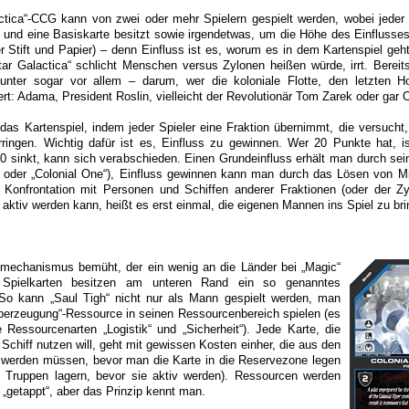
ctica“-CCG kann von zwei oder mehr Spielern gespielt werden, wobei jeder 
 und eine Basiskarte besitzt sowie irgendetwas, um die Höhe des Einflusses
 Stift und Papier) – denn Einfluss ist es, worum es in dem Kartenspiel geht
tar Galactica“ schlicht Menschen versus Zylonen heißen würde, irrt. Bereits
nter sogar vor allem – darum, wer die koloniale Flotte, den letzten Ho
ert: Adama, President Roslin, vielleicht der Revolutionär Tom Zarek oder gar 
 das Kartenspiel, indem jeder Spieler eine Fraktion übernimmt, die versucht,
rringen. Wichtig dafür ist es, Einfluss zu gewinnen. Wer 20 Punkte hat, is
0 sinkt, kann sich verabschieden. Einen Grundeinfluss erhält man durch sei
a“ oder „Colonial One“), Einfluss gewinnen kann man durch das Lösen von M
e Konfrontation mit Personen und Schiffen anderer Fraktionen (oder der Z
 aktiv werden kann, heißt es erst einmal, die eigenen Mannen ins Spiel zu bri
elmechanismus bemüht, der ein wenig an die Länder bei „Magic“
r Spielkarten besitzen am unteren Rand ein so genanntes
o kann „Saul Tigh“ nicht nur als Mann gespielt werden, man
berzeugung“-Ressource in seinen Ressourcenbereich spielen (es
Ressourcenarten „Logistik“ und „Sicherheit“). Jede Karte, die
Schiff nutzen will, geht mit gewissen Kosten einher, die aus den
werden müssen, bevor man die Karte in die Reservezone legen
n Truppen lagern, bevor sie aktiv werden). Ressourcen werden
 „getappt“, aber das Prinzip kennt man.