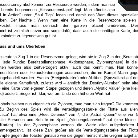
essourcensymbol können zur Ressource werden, indem man sie
n bereits begonnenen „Ressourcenstapel“ legt. Man könnte also
in Action“ unter „Saul Tigh“ legen und damit den Wert dieses spezielle
ben. Der Nachteil: Wenn man eine Karte in die Reservezone spielen w
 kostet, muss man dennoch den ganzen Stapel umdrehen. Die
t ist ziemlich clever und sorgt dafür, dass auch die unnötigste Karte, di
umindest zu irgendetwas gut ist.
luss und ums Überleben
sleute in Zug 1 in die Reservezone gelegt, wird sie in Zug 2 in der „Bereits
e jede Runde: Bereitstellungsphase, Aktionsphase, Zylonenphase) in die
ten werden also zeitverzögert aktiv; auch das kennt man. Nun könne
onen lösen oder Herausforderungen aussprechen, die im Kampf Mann geg
sgehandelt werden. Events (Ereigniskarten) oder Abilities (Spezialtext auf d
ie eigene Kampfkraft, zuletzt wird – ähnlich der „Destiny-Number“ beim alt
eine Karte vom eigenen Stapel gezogen und deren „Mystic Value“ (eine klei
) addiert. Sieger ist, klar, wer am Ende den höheren Wert hat.
obols bleiben nun eigentlich die Zylonen, mag man sich fragen? Die kommen (v
Zu Beginn des Spiels wird die Verteidigungsstärke der Flotte aus allen
actica“ hat etwa eine „Fleet Defense“ von 7, die „Astral Queen“ eine von 
 alle Personen und Schiffe im Spiel „Zylonengefahrwerte“ auf (eine kleine
Karten). In der Zylonenphase werden die Werte aller aufgedeckten 
mengezählt. Ist diese Zahl größer als die Verteidigungsstärke der Flotte
ämpfe gegen die Toaster genauso wie die gegen menschliche Gegner abgehan