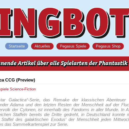
Startseite
Aktuelles
Pegasus Spiele
Pegasus Shop
ica CCG (Preview)
spiele
Science-Fiction
star Galactica“-Serie, das Remake der klassischen Abenteuer 
der Adama und den letzten Resten der Menschheit auf der Flu
volk der Cylonen, ist innerhalb des Fandoms in aller Munde. In A
eichen Staffeln bereits die Dritte gedreht, in Deutschland konnte
 Staffel des galaktischen Exodus‘ der Menschheit jeden Mittwo
t es das Sammelkartenspiel zur Serie.