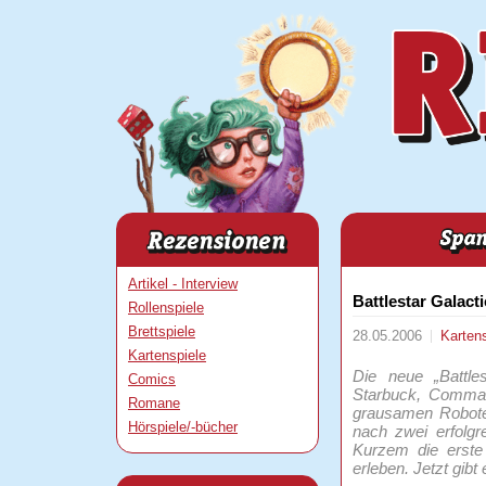
Artikel - Interview
Battlestar Galact
Rollenspiele
Brettspiele
28.05.2006
Karten
Kartenspiele
Die neue „Battle
Comics
Starbuck, Comman
Romane
grausamen Roboter
Hörspiele/-bücher
nach zwei erfolgr
Kurzem die erste
erleben. Jetzt gib