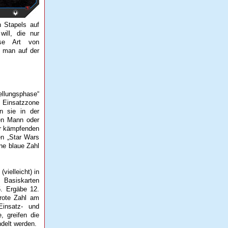
n Stapels auf
ill, die nur
se Art von
e man auf der
tellungsphase“
 Einsatzzone
n sie in der
en Mann oder
er kämpfenden
en „Star Wars
ne blaue Zahl
ielleicht) in
 Basiskarten
5. Ergäbe 12.
 rote Zahl am
Einsatz- und
, greifen die
delt werden.