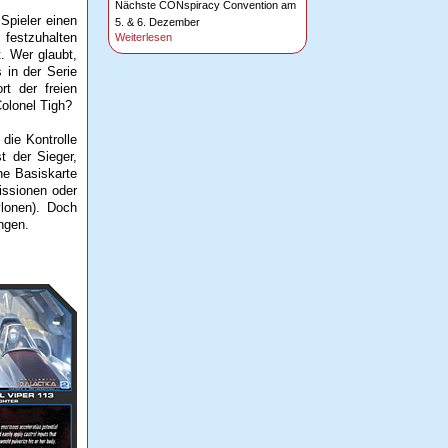
Nächste CONspiracy Convention am
Spieler einen
5. & 6. Dezember
 festzuhalten
Weiterlesen
. Wer glaubt,
 in der Serie
rt der freien
Colonel Tigh?
 die Kontrolle
t der Sieger,
ne Basiskarte
issionen oder
ylonen). Doch
ngen.