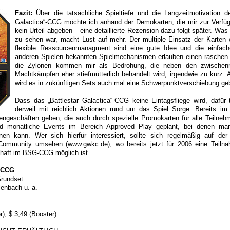
Fazit:
Über die tatsächliche Spieltiefe und die Langzeitmotivation de
Galactica“-CCG möchte ich anhand der Demokarten, die mir zur Verfü
kein Urteil abgeben – eine detaillierte Rezension dazu folgt später. Was
zu sehen war, macht Lust auf mehr. Der multiple Einsatz der Karten
flexible Ressourcenmanagment sind eine gute Idee und die einfache
anderen Spielen bekannten Spielmechanismen erlauben einen raschen 
die Zylonen kommen mir als Bedrohung, die neben den zwischen
Machtkämpfen eher stiefmütterlich behandelt wird, irgendwie zu kurz. A
wird es in zukünftigen Sets auch mal eine Schwerpunktverschiebung ge
Dass das „Battlestar Galactica“-CCG keine Eintagsfliege wird, dafür 
derweil mit reichlich Aktionen rund um das Spiel Sorge. Bereits im
engeschäften geben, die auch durch spezielle Promokarten für alle Teilneh
d monatliche Events im Bereich Approved Play geplant, bei denen ma
nen kann. Wer sich hierfür interessiert, sollte sich regelmäßig auf de
Community umsehen (www.gwkc.de), wo bereits jetzt für 2006 eine Teilna
haft im BSG-CCG möglich ist.
a CCG
rundset
enbach u. a.
r), $ 3,49 (Booster)