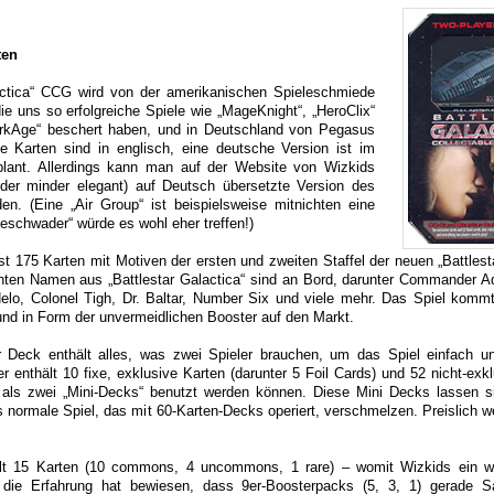
ten
actica“ CCG wird von der amerikanischen Spieleschmiede
die uns so erfolgreiche Spiele wie „MageKnight“, „HeroClix“
rkAge“ beschert haben, und in Deutschland von Pegasus
ie Karten sind in englisch, eine deutsche Version ist im
plant. Allerdings kann man auf der Website von Wizkids
oder minder elegant) auf Deutsch übersetzte Version des
en. (Eine „Air Group“ ist beispielsweise mitnichten eine
geschwader“ würde es wohl eher treffen!)
 175 Karten mit Motiven der ersten und zweiten Staffel der neuen „Battlesta
nnten Namen aus „Battlestar Galactica“ sind an Bord, darunter Commander A
elo, Colonel Tigh, Dr. Baltar, Number Six und viele mehr. Das Spiel kommt
 und in Form der unvermeidlichen Booster auf den Markt.
er Deck enthält alles, was zwei Spieler brauchen, um das Spiel einfach u
er enthält 10 fixe, exklusive Karten (darunter 5 Foil Cards) und 52 nicht-exk
als zwei „Mini-Decks“ benutzt werden können. Diese Mini Decks lassen 
s normale Spiel, das mit 60-Karten-Decks operiert, verschmelzen. Preislich w
ält 15 Karten (10 commons, 4 uncommons, 1 rare) – womit Wizkids ein we
nn die Erfahrung hat bewiesen, dass 9er-Boosterpacks (5, 3, 1) gerade 