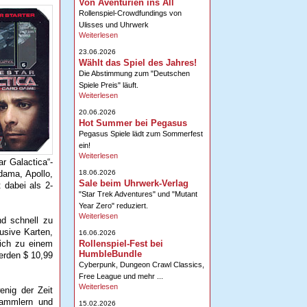
Von Aventurien ins All
Rollenspiel-Crowdfundings von
Ulisses und Uhrwerk
Weiterlesen
23.06.2026
Wählt das Spiel des Jahres!
Die Abstimmung zum "Deutschen
Spiele Preis" läuft.
Weiterlesen
20.06.2026
Hot Summer bei Pegasus
Pegasus Spiele lädt zum Sommerfest
ein!
Weiterlesen
r Galactica“-
18.06.2026
dama, Apollo,
Sale beim Uhrwerk-Verlag
 dabei als 2-
"Star Trek Adventures" und "Mutant
Year Zero" reduziert.
Weiterlesen
nd schnell zu
lusive Karten,
16.06.2026
Rollenspiel-Fest bei
sich zu einem
HumbleBundle
erden $ 10,99
Cyberpunk, Dungeon Crawl Classics,
Free League und mehr ...
Weiterlesen
nig der Zeit
Sammlern und
15.02.2026