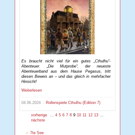
Es braucht nicht viel für ein gutes „Cthulhu“-
Abenteuer. „Die Mutprobe“, der neueste
Abenteuerband aus dem Hause Pegasus, tritt
diesen Beweis an – und das gleich in mehrfacher
Hinsicht!
Weiterlesen
04.06.2024
Rollenspiele
Cthulhu (Edition 7)
vorherige
…
4
5
6
7
8
9
10
11
12
13
…
nächste
7te See