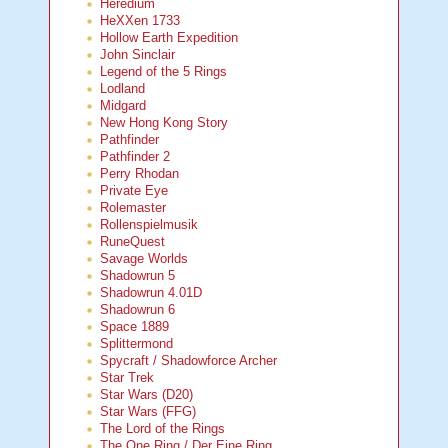
Heredium
HeXXen 1733
Hollow Earth Expedition
John Sinclair
Legend of the 5 Rings
Lodland
Midgard
New Hong Kong Story
Pathfinder
Pathfinder 2
Perry Rhodan
Private Eye
Rolemaster
Rollenspielmusik
RuneQuest
Savage Worlds
Shadowrun 5
Shadowrun 4.01D
Shadowrun 6
Space 1889
Splittermond
Spycraft / Shadowforce Archer
Star Trek
Star Wars (D20)
Star Wars (FFG)
The Lord of the Rings
The One Ring / Der Eine Ring