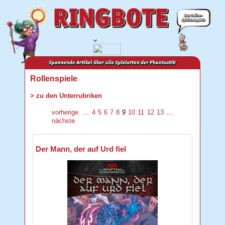
Rollenspiele
> zu den Unterrubriken
vorherige
…
4
5
6
7
8
9
10
11
12
13
…
nächste
Der Mann, der auf Urd fiel