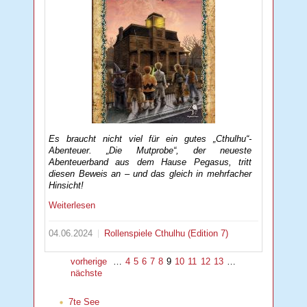
Es braucht nicht viel für ein gutes „Cthulhu“-
Abenteuer. „Die Mutprobe“, der neueste
Abenteuerband aus dem Hause Pegasus, tritt
diesen Beweis an – und das gleich in mehrfacher
Hinsicht!
Weiterlesen
04.06.2024
Rollenspiele
Cthulhu (Edition 7)
vorherige
…
4
5
6
7
8
9
10
11
12
13
…
nächste
7te See