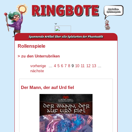
Rollenspiele
> zu den Unterrubriken
vorherige
…
4
5
6
7
8
9
10
11
12
13
…
nächste
Der Mann, der auf Urd fiel