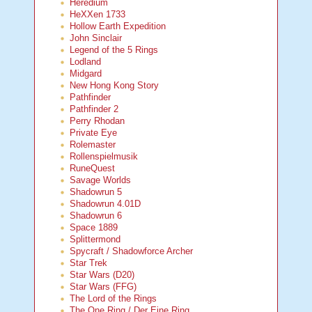
Heredium
HeXXen 1733
Hollow Earth Expedition
John Sinclair
Legend of the 5 Rings
Lodland
Midgard
New Hong Kong Story
Pathfinder
Pathfinder 2
Perry Rhodan
Private Eye
Rolemaster
Rollenspielmusik
RuneQuest
Savage Worlds
Shadowrun 5
Shadowrun 4.01D
Shadowrun 6
Space 1889
Splittermond
Spycraft / Shadowforce Archer
Star Trek
Star Wars (D20)
Star Wars (FFG)
The Lord of the Rings
The One Ring / Der Eine Ring