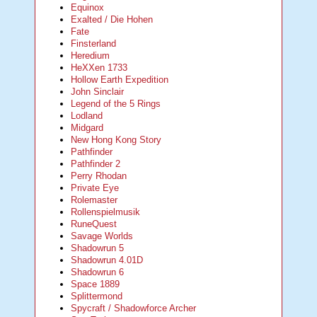
Equinox
Exalted / Die Hohen
Fate
Finsterland
Heredium
HeXXen 1733
Hollow Earth Expedition
John Sinclair
Legend of the 5 Rings
Lodland
Midgard
New Hong Kong Story
Pathfinder
Pathfinder 2
Perry Rhodan
Private Eye
Rolemaster
Rollenspielmusik
RuneQuest
Savage Worlds
Shadowrun 5
Shadowrun 4.01D
Shadowrun 6
Space 1889
Splittermond
Spycraft / Shadowforce Archer