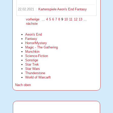
22.02.2021
Kartenspiele
Aeon's End
Fantasy
vorherige
…
4
5
6
7
8
9
10
11
12
13
…
nächste
Aeon's End
Fantasy
Horror/Mystery
Magic - The Gathering
Munchkin
Science-Fiction
Sonstige
Star Trek
Star Wars
Thunderstone
World of Warcarft
Nach oben