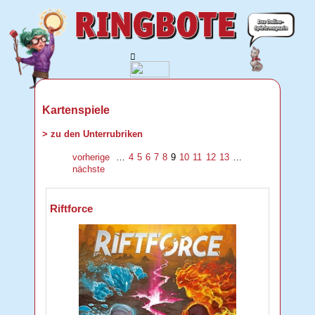
Kartenspiele
> zu den Unterrubriken
vorherige
…
4
5
6
7
8
9
10
11
12
13
…
nächste
Riftforce