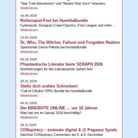
"Star Trek Adventures" und "Mutant Year Zero" reduziert.
Weiterlesen
16.06.2026
Rollenspiel-Fest bei HumbleBundle
Cyberpunk, Dungeon Crawl Classics, Free League und mehr ...
Weiterlesen
15.02.2026
Dr. Who, The Witcher, Fallout und Forgotten Realms
Spannende Genre-Pakete bei HumbeBundle
Weiterlesen
03.02.2026
Phantastische Literatur beim SERAPH 2026
Nominierungen für den Literaturpreis stehen fest
Weiterlesen
25.01.2026
Stelle dich uralten Schrecken!
"Call of Cthulhu"-RPG-Bundle bei HumbleBundle
Weiterlesen
04.01.2026
Der RINGBOTE ONLINE ... vor 10 Jahren
Was hat uns im Januar 2016 beschäftig?
Weiterlesen
28.11.2025
CONspiracy – erstmals digital & @ Pegasus Spiele
Nächste CONspiracy Convention am 5. & 6. Dezember