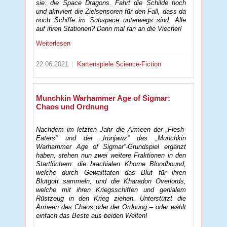
sie: die Space Dragons. Fahrt die Schilde hoch
und aktiviert die Zielsensoren für den Fall, dass da
noch Schiffe im Subspace unterwegs sind. Alle
auf ihren Stationen? Dann mal ran an die Viecher!
Weiterlesen
22.06.2021
Kartenspiele
Science-Fiction
Munchkin Warhammer Age of Sigmar:
Chaos und Ordnung
Nachdem im letzten Jahr die Armeen der „Flesh-
Eaters“ und der „Ironjawz“ das „Munchkin
Warhammer Age of Sigmar“-Grundspiel ergänzt
haben, stehen nun zwei weitere Fraktionen in den
Startlöchern: die brachialen Khorne Bloodbound,
welche durch Gewalttaten das Blut für ihren
Blutgott sammeln, und die Kharadon Overlords,
welche mit ihren Kriegsschiffen und genialem
Rüstzeug in den Krieg ziehen. Unterstützt die
Armeen des Chaos oder der Ordnung – oder wählt
einfach das Beste aus beiden Welten!