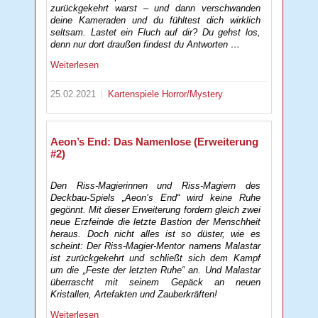
zurückgekehrt warst – und dann verschwanden
deine Kameraden und du fühltest dich wirklich
seltsam. Lastet ein Fluch auf dir? Du gehst los,
denn nur dort draußen findest du Antworten …
Weiterlesen
25.02.2021
Kartenspiele
Horror/Mystery
Aeon’s End: Das Namenlose (Erweiterung
#2)
Den Riss-Magierinnen und Riss-Magiern des
Deckbau-Spiels „Aeon’s End“ wird keine Ruhe
gegönnt. Mit dieser Erweiterung fordern gleich zwei
neue Erzfeinde die letzte Bastion der Menschheit
heraus. Doch nicht alles ist so düster, wie es
scheint: Der Riss-Magier-Mentor namens Malastar
ist zurückgekehrt und schließt sich dem Kampf
um die „Feste der letzten Ruhe“ an. Und Malastar
überrascht mit seinem Gepäck an neuen
Kristallen, Artefakten und Zauberkräften!
Weiterlesen