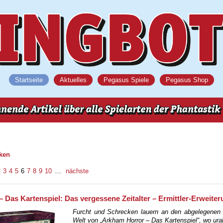
Startseite
Aktuelles
Pegasus Spiele
Pegasus Shop
iken
2
3
4
5
6
7
8
9
10
…
nächste
 Das Kartenspiel: Das vergessene Zeitalter – Ermittler-Erweite
Furcht und Schrecken lauern an den abgelegenen 
Welt von „Arkham Horror – Das Kartenspiel“, wo ural