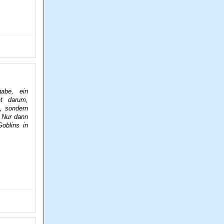
abe, ein
t darum,
, sondern
. Nur dann
oblins in