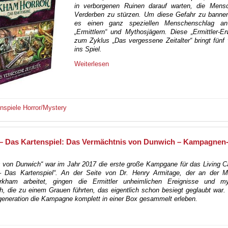
in verborgenen Ruinen darauf warten, die Mensc
Verderben zu stürzen. Um diese Gefahr zu bannen
es einen ganz speziellen Menschenschlag an
„Ermittlern“ und Mythosjägern. Diese „Ermittler-Er
zum Zyklus „Das vergessene Zeitalter“ bringt fünf
ins Spiel.
Weiterlesen
enspiele
Horror/Mystery
– Das Kartenspiel: Das Vermächtnis von Dunwich – Kampagnen
 von Dunwich“ war im Jahr 2017 die erste große Kampgane für das Living 
 Das Kartenspiel“. An der Seite von Dr. Henry Armitage, der an der Mi
Arkham arbeitet, gingen die Ermittler unheimlichen Ereignisse und my
h, die zu einem Grauen führten, das eigentlich schon besiegt geglaubt war
generation die Kampagne komplett in einer Box gesammelt erleben.