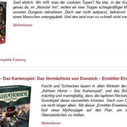
Seid ehrlich: Wo trifft man die coolsten Typen? Na klar, in der K
genau da, im „Monster Inn“, wollen wir eine Truppe schlagkräftiger M
unseren Dungeon rekrutieren. Doch wer nicht aufpasst, bekomm
einen Menschen untergejubelt. Und den wird man so schnell nicht meh
Weiterlesen
enspiele
Fantasy
 Das Kartenspiel: Das Vermächtnis von Dunwich – Ermittler-Er
Furcht und Schrecken lauern in allen Winkeln der
„Arkham Horror – Das Kartenspiel“, und das Bö
mächtig und mannigfaltig, dass die tapferen Reck
Grundspiel daran verzweifeln könnten. Doch zum G
sie nicht länger allein. Mit dieser „Ermittler-Erweiter
fünf neue Mythosjäger auf den Plan, um 
Übernatürlichen zu stellen.
Weiterlesen