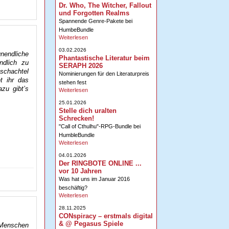
Dr. Who, The Witcher, Fallout
und Forgotten Realms
Spannende Genre-Pakete bei
HumbeBundle
Weiterlesen
03.02.2026
nendliche
Phantastische Literatur beim
ndlich zu
SERAPH 2026
schachtel
Nominierungen für den Literaturpreis
t ihr das
stehen fest
zu gibt’s
Weiterlesen
25.01.2026
Stelle dich uralten
Schrecken!
"Call of Cthulhu"-RPG-Bundle bei
HumbleBundle
Weiterlesen
04.01.2026
Der RINGBOTE ONLINE ...
vor 10 Jahren
Was hat uns im Januar 2016
beschäftig?
Weiterlesen
28.11.2025
CONspiracy – erstmals digital
& @ Pegasus Spiele
e Menschen