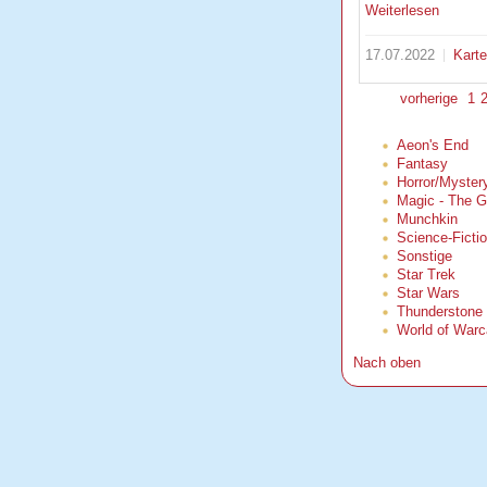
Weiterlesen
17.07.2022
Kart
vorherige
1
Aeon's End
Fantasy
Horror/Myster
Magic - The G
Munchkin
Science-Ficti
Sonstige
Star Trek
Star Wars
Thunderstone
World of Warc
Nach oben