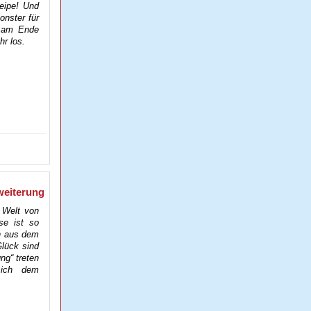
neipe! Und
onster für
t am Ende
r los.
weiterung
 Welt von
se ist so
en aus dem
lück sind
ung“ treten
sich dem