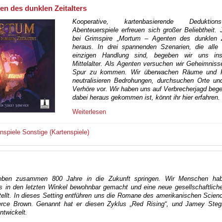
n des dunklen Zeitalters
Kooperative, kartenbasierende Dedukti
Abenteuerspiele erfreuen sich großer Beliebtheit.
bei Grimspire „Mortum – Agenten des dunklen Ze
heraus. In drei spannenden Szenarien, die alle T
einzigen Handlung sind, begeben wir uns ins
Mittelalter. Als Agenten versuchen wir Geheimniss
Spur zu kommen. Wir überwachen Räume und P
neutralisieren Bedrohungen, durchsuchen Orte u
Verhöre vor. Wir haben uns auf Verbrecherjagd be
dabei heraus gekommen ist, könnt ihr hier erfahren.
Weiterlesen
enspiele
Sonstige (Kartenspiele)
eben zusammen 800 Jahre in die Zukunft springen. Wir Menschen ha
 in den letzten Winkel bewohnbar gemacht und eine neue gesellschaftlich
tellt. In dieses Setting entführen uns die Romane des amerikanischen Scienc
Pierce Brown. Genannt hat er diesen Zyklus „Red Rising“, und Jamey Steg
ntwickelt.