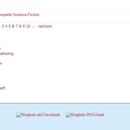
enspiele
Science-Fiction
2
3
4
5
6
7
8
9
10
…
nächste
y
athering
on
arft