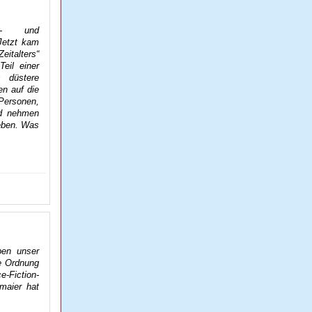
ons- und
 Jetzt kam
italters“
eil einer
 düstere
en auf die
ersonen,
nd nehmen
geben. Was
ben unser
e Ordnung
e-Fiction-
maier hat