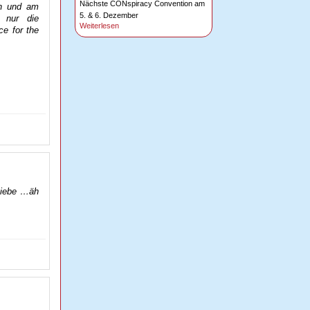
Nächste CONspiracy Convention am
ln und am
5. & 6. Dezember
d nur die
Weiterlesen
e for the
Diebe …äh