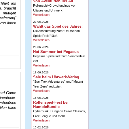
Von Aventurien ins All
hheit ins
Rollenspiel-Crowdfundings von
, braucht
Ulisses und Uhrwerk
 mutigen
Weiterlesen
weiterung“
23.06.2026
 von ihnen
Wählt das Spiel des Jahres!
Die Abstimmung zum "Deutschen
Spiele Preis" läuft.
Weiterlesen
20.06.2026
Hot Summer bei Pegasus
Pegasus Spiele lädt zum Sommerfest
ein!
Weiterlesen
18.06.2026
Sale beim Uhrwerk-Verlag
-
"Star Trek Adventures" und "Mutant
Year Zero" reduziert.
Weiterlesen
Card Game
scatonic-
16.06.2026
Rollenspiel-Fest bei
steriösen
HumbleBundle
. Nun kann
Cyberpunk, Dungeon Crawl Classics,
Free League und mehr ...
Weiterlesen
15.02.2026