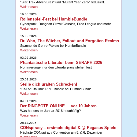
"Star Trek Adventures" und "Mutant Year Zero" reduziert.
Weiterlesen
16.06.2026
Rollenspiel-Fest bei HumbleBundle
Cyberpunk, Dungeon Crawl Classics, Free League und mehr ...
Weiterlesen
15.02.2026
Dr. Who, The Witcher, Fallout und Forgotten Realms
Spannende Genre-Pakete bei HumbeBundle
Weiterlesen
03.02.2026
Phantastische Literatur beim SERAPH 2026
Nominierungen für den Literaturpreis stehen fest
Weiterlesen
25.01.2026
Stelle dich uralten Schrecken!
"Call of Cthulhu"-RPG-Bundle bei HumbleBundle
Weiterlesen
04.01.2026
Der RINGBOTE ONLINE ... vor 10 Jahren
Was hat uns im Januar 2016 beschäftig?
Weiterlesen
28.11.2025
CONspiracy – erstmals digital & @ Pegasus Spiele
Nächste CONspiracy Convention am 5. & 6. Dezember