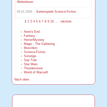
Weiterlesen
04.01.2026
Kartenspiele
Science-Fiction
1
2
3
4
5
6
7
8
9
10
…
nächste
Aeon's End
Fantasy
Horror/Mystery
Magic - The Gathering
Munchkin
Science-Fiction
Sonstige
Star Trek
Star Wars
Thunderstone
World of Warcarft
Nach oben