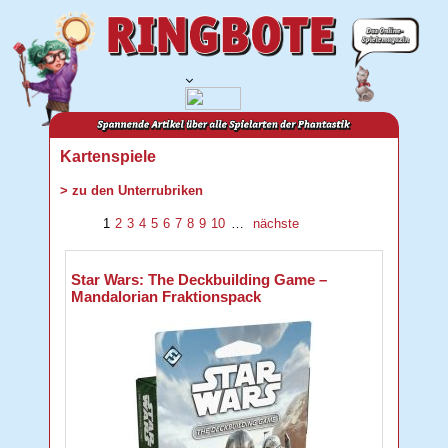
Kartenspiele
> zu den Unterrubriken
1
2
3
4
5
6
7
8
9
10
…
nächste
Star Wars: The Deckbuilding Game –
Mandalorian Fraktionspack