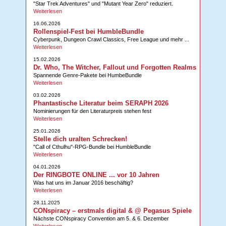
"Star Trek Adventures" und "Mutant Year Zero" reduziert.
Weiterlesen
16.06.2026
Rollenspiel-Fest bei HumbleBundle
Cyberpunk, Dungeon Crawl Classics, Free League und mehr ...
Weiterlesen
15.02.2026
Dr. Who, The Witcher, Fallout und Forgotten Realms
Spannende Genre-Pakete bei HumbeBundle
Weiterlesen
03.02.2026
Phantastische Literatur beim SERAPH 2026
Nominierungen für den Literaturpreis stehen fest
Weiterlesen
25.01.2026
Stelle dich uralten Schrecken!
"Call of Cthulhu"-RPG-Bundle bei HumbleBundle
Weiterlesen
04.01.2026
Der RINGBOTE ONLINE ... vor 10 Jahren
Was hat uns im Januar 2016 beschäftig?
Weiterlesen
28.11.2025
CONspiracy – erstmals digital & @ Pegasus Spiele
Nächste CONspiracy Convention am 5. & 6. Dezember