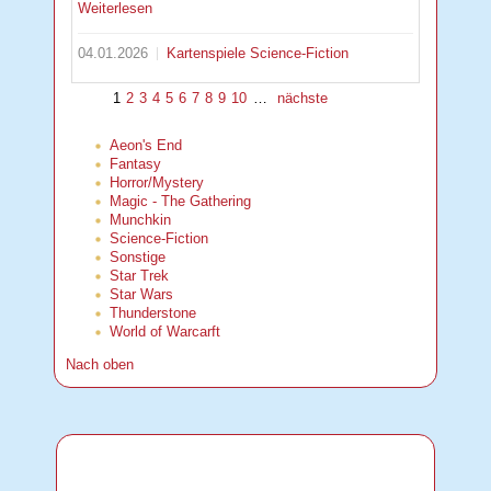
Weiterlesen
04.01.2026
Kartenspiele
Science-Fiction
1
2
3
4
5
6
7
8
9
10
…
nächste
Aeon's End
Fantasy
Horror/Mystery
Magic - The Gathering
Munchkin
Science-Fiction
Sonstige
Star Trek
Star Wars
Thunderstone
World of Warcarft
Nach oben