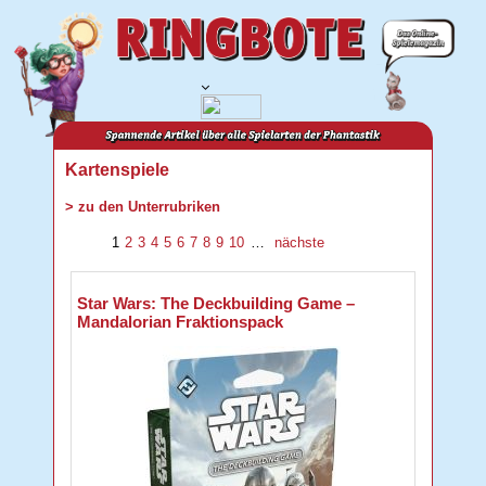
Kartenspiele
> zu den Unterrubriken
1
2
3
4
5
6
7
8
9
10
…
nächste
Star Wars: The Deckbuilding Game –
Mandalorian Fraktionspack